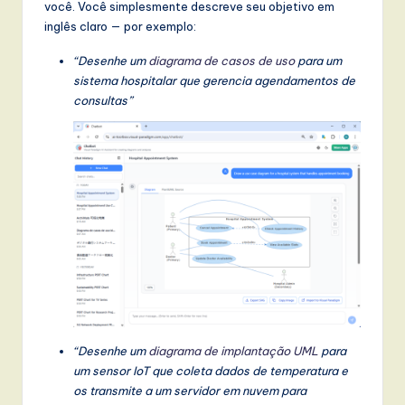
você. Você simplesmente descreve seu objetivo em
w
inglês claro — por exemplo:
a
“Desenhe um
diagrama de casos de uso
para um
r
sistema hospitalar que gerencia agendamentos de
consultas”
e
,
a
n
d
D
i
g
it
“Desenhe um
diagrama de implantação UML
para
um sensor IoT que coleta dados de temperatura e
a
os transmite a um servidor em nuvem para