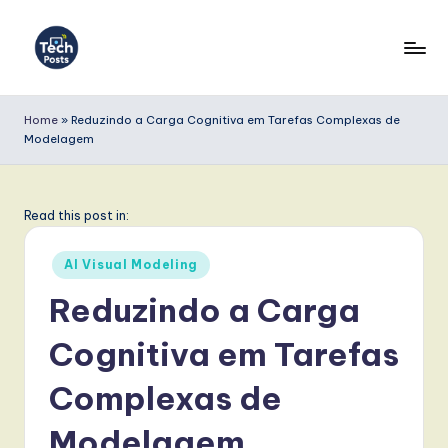
Skip
to
T
content
e
Home
»
Reduzindo a Carga Cognitiva em Tarefas Complexas de
Modelagem
c
h
P
Read this post in:
o
Posted
AI Visual Modeling
s
in
Reduzindo a Carga
t
Cognitiva em Tarefas
s
P
Complexas de
o
Modelagem