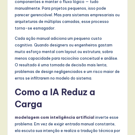
componentes e manter o fluxo lógico — tudo
t
manualmente. Para projetos pequenos, isso pode
T
parecer gerenciável. Mas para sistemas empresariais ou
arquiteturas de múltiplas camadas, esse processo
r
torna-se esmagador.
e
Cada ação manual adiciona um pequeno custo
n
cognitivo. Quando designers ou engenheiros gastam
muito esforço mental com layout ou estrutura, sobra
d
menos capacidade para raciocínio conceitual e análise.
s
O resultado é uma tomada de decisão mais lenta,
problemas de design negligenciados e um risco maior de
in
erros se infiltrarem no modelo do sistema.
A
Como a IA Reduz a
I,
Carga
S
o
modelagem com inteligência artificial
inverte esse
f
problema. Em vez de exigir entrada manual constante,
ela escuta sua intenção e realiza a tradução técnica por
t