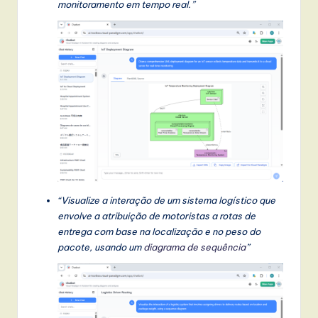
l
monitoramento em tempo real.”
I
n
n
o
v
a
ti
o
“Visualize a interação de um sistema logístico que
n
envolve a atribuição de motoristas a rotas de
entrega com base na localização e no peso do
pacote, usando um
diagrama de sequência
”