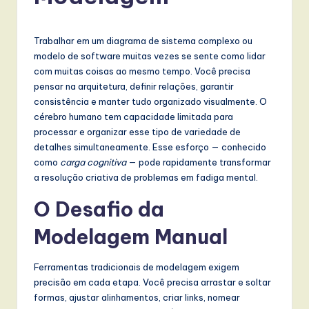
r
t
Trabalhar em um diagrama de sistema complexo ou
u
modelo de software muitas vezes se sente como lidar
g
com muitas coisas ao mesmo tempo. Você precisa
pensar na arquitetura, definir relações, garantir
u
consistência e manter tudo organizado visualmente. O
e
cérebro humano tem capacidade limitada para
processar e organizar esse tipo de variedade de
s
detalhes simultaneamente. Esse esforço — conhecido
e
como
carga cognitiva
— pode rapidamente transformar
a resolução criativa de problemas em fadiga mental.
-
L
O Desafio da
a
Modelagem Manual
t
Ferramentas tradicionais de modelagem exigem
e
precisão em cada etapa. Você precisa arrastar e soltar
s
formas, ajustar alinhamentos, criar links, nomear