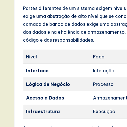
I
Partes diferentes de um sistema exigem níveis
exige uma abstração de alto nível que se conc
n
camada de banco de dados exige uma abstração
n
dos dados e na eficiência de armazenamento.
código e das responsabilidades.
o
v
Nível
Foco
a
Interface
Interação
ti
Lógica de Negócio
Processo
o
Acesso a Dados
Armazenamen
n
Infraestrutura
Execução