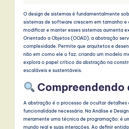
a
O design de sistemas é fundamentalmente sob
t
sistemas de software crescem em tamanho e e
modificar e manter esses sistemas aumenta e
e
Orientado a Objetos (OOAD), a abstração ser
s
complexidade. Permite que arquitetos e desen
não em como ele o faz, criando um modelo men
t
explora o papel crítico da abstração na const
T
escaláveis e sustentáveis.
r
Compreendendo 
e
A abstração é o processo de ocultar detalhe
n
funcionalidade necessária. Na Análise e Desig
d
meramente uma técnica de programação; é um
mundo real e suas interações. Ao definir entid