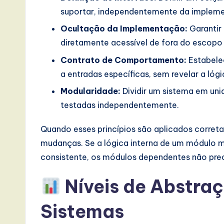
e
suportar, independentemente da implem
,
Ocultação da Implementação:
Garantir
diretamente acessível de fora do escopo
a
Contrato de Comportamento:
Estabele
n
a entradas específicas, sem revelar a lógi
d
Modularidade:
Dividir um sistema em uni
testadas independentemente.
D
Quando esses princípios são aplicados correta
i
mudanças. Se a lógica interna de um módulo 
g
consistente, os módulos dependentes não prec
it
Níveis de Abstraç
a
Sistemas
l