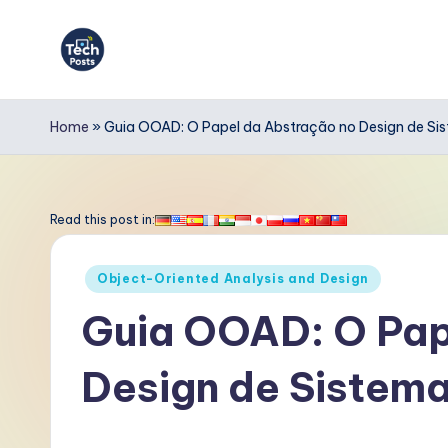
Skip
to
T
content
e
Home
»
Guia OOAD: O Papel da Abstração no Design de Si
c
h
Read this post in:
P
Posted
Object-Oriented Analysis and Design
o
in
Guia OOAD: O Pap
s
Design de Sistem
t
s