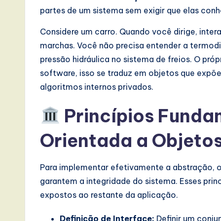
s
partes de um sistema sem exigir que elas con
i
Considere um carro. Quando você dirige, inter
n
marchas. Você não precisa entender a termod
pressão hidráulica no sistema de freios. O pr
A
software, isso se traduz em objetos que expõ
I,
algoritmos internos privados.
S
Princípios Funda
o
Orientada a Objeto
ft
w
Para implementar efetivamente a abstração, os
garantem a integridade do sistema. Esses pr
a
expostos ao restante da aplicação.
r
Definição de Interface:
Definir um conj