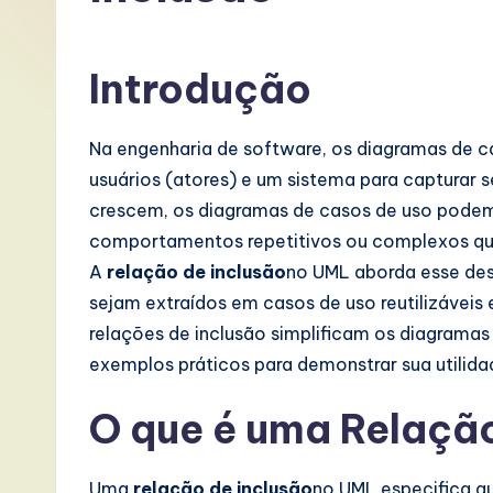
P
o
Introdução
rt
Na engenharia de software, os diagramas de ca
u
usuários (atores) e um sistema para capturar s
g
crescem, os diagramas de casos de uso podem
comportamentos repetitivos ou complexos que
u
A
relação de inclusão
no UML aborda esse de
e
sejam extraídos em casos de uso reutilizáveis
relações de inclusão simplificam os diagramas 
s
exemplos práticos para demonstrar sua utilida
e
O que é uma Relação
-
L
Uma
relação de inclusão
no UML especifica q