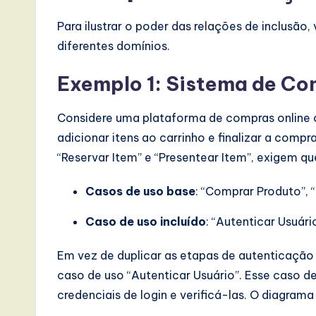
e
Para ilustrar o poder das relações de inclusão
,
diferentes domínios.
a
Exemplo 1: Sistema de Co
n
Considere uma plataforma de compras online 
d
adicionar itens ao carrinho e finalizar a comp
“Reservar Item” e “Presentear Item”, exigem qu
D
i
Casos de uso base
: “Comprar Produto”, 
g
Caso de uso incluído
: “Autenticar Usuári
it
Em vez de duplicar as etapas de autenticação
caso de uso “Autenticar Usuário”. Esse caso de
a
credenciais de login e verificá-las. O diagram
l