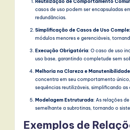
s
Reutilização de Comportamento Comu
casos de uso podem ser encapsuladas em 
i
redundâncias.
n
Simplificação de Casos de Uso Comple
A
módulos menores e gerenciáveis, tornan
I,
Execução Obrigatória
: O caso de uso i
uso base, garantindo completude sem sobr
S
Melhoria na Clareza e Manutenibilidade
o
concentra em seu comportamento único, 
ft
sequências reutilizáveis, simplificando as
w
Modelagem Estruturada
: As relações d
semelhante a subrotinas, tornando o siste
a
Exemplos de Relaçõ
r