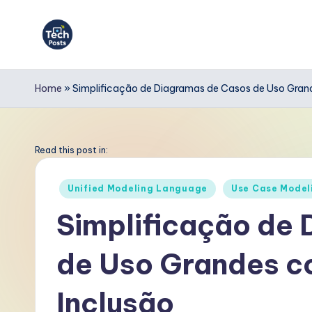
Skip
to
T
content
e
Home
»
Simplificação de Diagramas de Casos de Uso Gran
c
h
Read this post in:
P
Posted
Unified Modeling Language
Use Case Model
in
o
Simplificação de
s
de Uso Grandes c
t
s
Inclusão