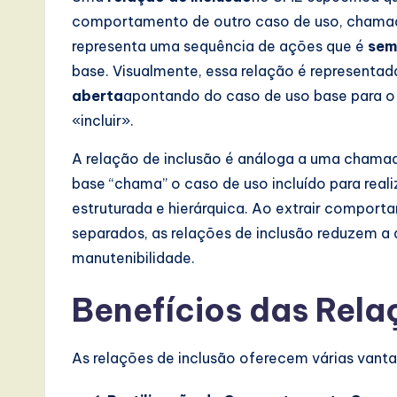
comportamento de outro caso de uso, chamado 
a
representa uma sequência de ações que é
sem
t
base. Visualmente, essa relação é representa
aberta
apontando do caso de uso base para o 
e
«incluir».
s
A relação de inclusão é análoga a uma chama
t
base “chama” o caso de uso incluído para rea
estruturada e hierárquica. Ao extrair compo
T
separados, as relações de inclusão reduzem a
r
manutenibilidade.
e
Benefícios das Rela
n
As relações de inclusão oferecem várias vant
d