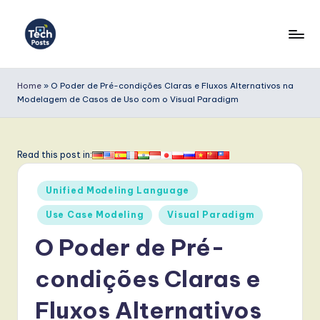
Skip
to
T
content
e
Home
»
O Poder de Pré-condições Claras e Fluxos Alternativos na
Modelagem de Casos de Uso com o Visual Paradigm
c
h
P
Read this post in:
o
Posted
Unified Modeling Language
s
in
Use Case Modeling
Visual Paradigm
t
O Poder de Pré-
s
P
condições Claras e
o
Fluxos Alternativos