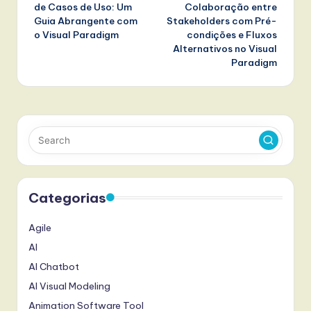
navigation
de Casos de Uso: Um
Colaboração entre
Guia Abrangente com
Stakeholders com Pré-
o Visual Paradigm
condições e Fluxos
Alternativos no Visual
Paradigm
Categorias
Agile
AI
AI Chatbot
AI Visual Modeling
Animation Software Tool