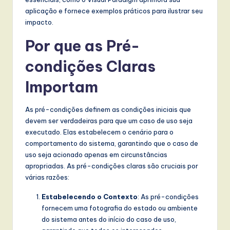
t
aplicação e fornece exemplos práticos para ilustrar seu
T
impacto.
r
Por que as Pré-
e
condições Claras
n
Importam
d
s
As pré-condições definem as condições iniciais que
devem ser verdadeiras para que um caso de uso seja
in
executado. Elas estabelecem o cenário para o
A
comportamento do sistema, garantindo que o caso de
uso seja acionado apenas em circunstâncias
I,
apropriadas. As pré-condições claras são cruciais por
S
várias razões:
o
Estabelecendo o Contexto
: As pré-condições
f
fornecem uma fotografia do estado ou ambiente
do sistema antes do início do caso de uso,
t