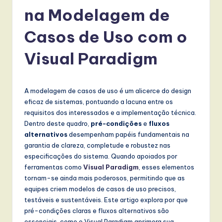
r
na Modelagem de
t
u
Casos de Uso com o
g
Visual Paradigm
u
e
A modelagem de casos de uso é um alicerce do design
s
eficaz de sistemas, pontuando a lacuna entre os
e
requisitos dos interessados e a implementação técnica.
Dentro deste quadro,
pré-condições
e
fluxos
-
alternativos
desempenham papéis fundamentais na
L
garantia de clareza, completude e robustez nas
especificações do sistema. Quando apoiados por
a
ferramentas como
Visual Paradigm
, esses elementos
t
tornam-se ainda mais poderosos, permitindo que as
equipes criem modelos de casos de uso precisos,
e
testáveis e sustentáveis. Este artigo explora por que
s
pré-condições claras e fluxos alternativos são
essenciais, como o Visual Paradigm aprimora sua