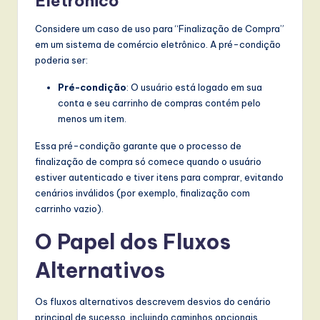
Eletrônico
l
I
Considere um caso de uso para “Finalização de Compra”
em um sistema de comércio eletrônico. A pré-condição
n
poderia ser:
n
Pré-condição
: O usuário está logado em sua
o
conta e seu carrinho de compras contém pelo
menos um item.
v
a
Essa pré-condição garante que o processo de
finalização de compra só comece quando o usuário
ti
estiver autenticado e tiver itens para comprar, evitando
o
cenários inválidos (por exemplo, finalização com
carrinho vazio).
n
O Papel dos Fluxos
Alternativos
Os fluxos alternativos descrevem desvios do cenário
principal de sucesso, incluindo caminhos opcionais,