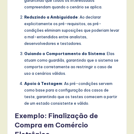
garantindo que todos os interessados
w
compreendam quando o cenário se aplica.
a
Reduzindo a Ambiguidade
: Ao declarar
explicitamente os pré-requisitos, as pré-
r
condições eliminam suposições que poderiam levar
e
a mal-entendidos entre analistas,
desenvolvedores e testadores.
,
Guiando o Comportamento do Sistema
: Elas
a
atuam como guardiãs, garantindo que o sistema se
n
comporte corretamente ao restringir o caso de
uso a cenários válidos.
d
Apoio à Testagem
: As pré-condições servem
D
como base para a configuração dos casos de
i
teste, garantindo que os testes comecem a partir
de um estado consistente e válido.
g
Exemplo: Finalização de
it
Compra em Comércio
a