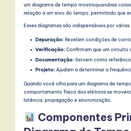
s
um diagrama de tempo mostra
quando
as coisa
i
relação a um eixo do tempo, permitindo que e
n
Esses diagramas são indispensáveis por várias
A
Depuração:
Revelam condições de corrid
I,
Verificação:
Confirmam que um circuito a
Documentação:
Servem como referência
S
Projeto:
Ajudam a determinar a frequênc
o
Quando você olha para um diagrama de tempo,
ft
comportamento físico dos elétrons se movendo
w
latência, propagação e sincronização.
a
Componentes Prin
r