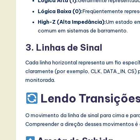
Lógica Alta (1):
Geralmente representad
I
Lógica Baixa (0):
Freqüentemente repres
High-Z (Alta Impedância):
Um estado em
n
comum em sistemas de barramento.
n
3. Linhas de Sinal
o
v
Cada linha horizontal representa um fio específ
claramente (por exemplo, CLK, DATA_IN, CS) pa
a
monitorada.
ti
Lendo Transições
o
n
O movimento da linha de sinal para cima e pa
Compreender a direção desses movimentos é e