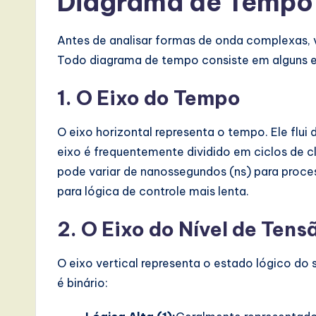
Diagrama de Tempo
e
,
Antes de analisar formas de onda complexas, 
Todo diagrama de tempo consiste em alguns 
a
1. O Eixo do Tempo
n
d
O eixo horizontal representa o tempo. Ele flui d
eixo é frequentemente dividido em ciclos de cl
D
pode variar de nanossegundos (ns) para proce
i
para lógica de controle mais lenta.
g
2. O Eixo do Nível de Tens
it
O eixo vertical representa o estado lógico do s
a
é binário:
l