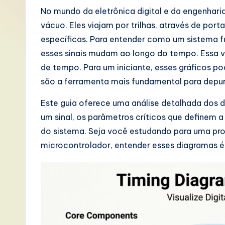
P
No mundo da eletrônica digital e da engenhar
vácuo. Eles viajam por trilhas, através de por
o
específicas. Para entender como um sistema f
rt
esses sinais mudam ao longo do tempo. Essa 
de tempo. Para um iniciante, esses gráficos 
u
são a ferramenta mais fundamental para depura
g
Este guia oferece uma análise detalhada dos
u
um sinal, os parâmetros críticos que definem a
do sistema. Seja você estudando para uma prov
e
microcontrolador, entender esses diagramas é 
s
e
-
L