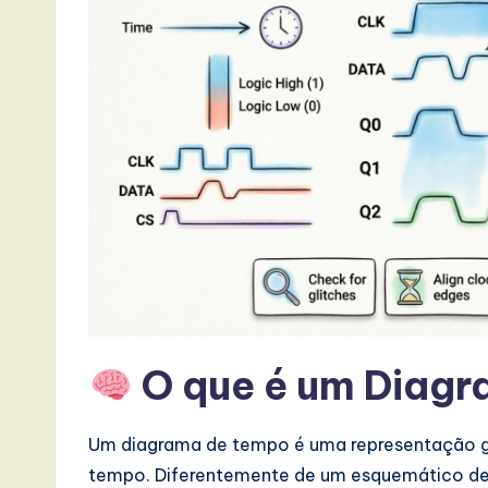
a
t
e
s
t
T
r
e
O que é um Diag
n
d
Um diagrama de tempo é uma representação grá
tempo. Diferentemente de um esquemático de 