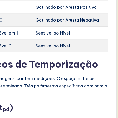
 1
Gatilhado por Aresta Positiva
 0
Gatilhado por Aresta Negativa
ável em 1
Sensível ao Nível
ável 0
Sensível ao Nível
cos de Temporização
magens; contêm medições. O espaço entre as
determinada. Três parâmetros específicos dominam a
t
)
pd