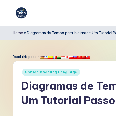
Skip
to
T
content
e
Home
»
Diagramas de Tempo para Iniciantes: Um Tutorial 
c
h
Read this post in:
P
Posted
Unified Modeling Language
o
in
Diagramas de Temp
s
Um Tutorial Passo
t
s