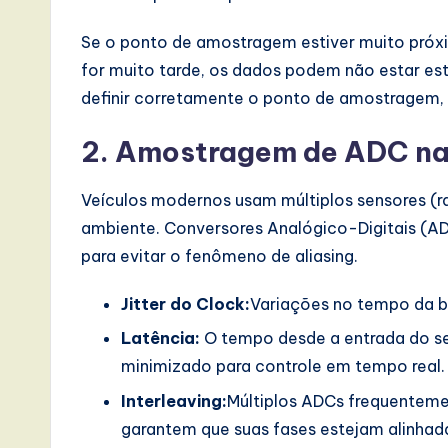
I
Se o ponto de amostragem estiver muito próxim
for muito tarde, os dados podem não estar es
n
definir corretamente o ponto de amostragem,
n
2. Amostragem de ADC na
o
v
Veículos modernos usam múltiplos sensores (ra
ambiente. Conversores Analógico-Digitais (AD
a
para evitar o fenômeno de aliasing.
ti
Jitter do Clock:
Variações no tempo da bo
o
Latência:
O tempo desde a entrada do se
n
minimizado para controle em tempo real.
Interleaving:
Múltiplos ADCs frequentem
garantem que suas fases estejam alinhada