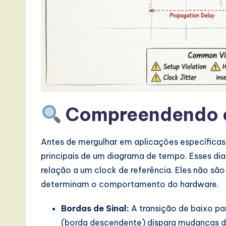
a
t
e
s
t
Compreendendo 
T
r
Antes de mergulhar em aplicações específica
principais de um diagrama de tempo. Esses 
e
relação a um clock de referência. Eles não s
n
determinam o comportamento do hardware.
d
Bordas de Sinal:
A transição de baixo pa
(borda descendente) dispara mudanças de