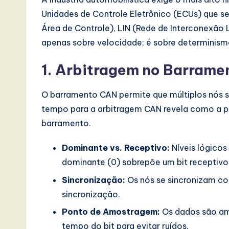
e
Unidades de Controle Eletrônico (ECUs) que
Área de Controle), LIN (Rede de Interconexão 
,
apenas sobre velocidade; é sobre determinism
a
1. Arbitragem no Barram
n
d
O barramento CAN permite que múltiplos nós 
tempo para a arbitragem CAN revela como a pr
D
barramento.
i
Dominante vs. Receptivo:
Níveis lógicos
g
dominante (0) sobrepõe um bit receptivo 
it
Sincronização:
Os nós se sincronizam co
sincronização.
a
Ponto de Amostragem:
Os dados são am
l
tempo do bit para evitar ruídos.