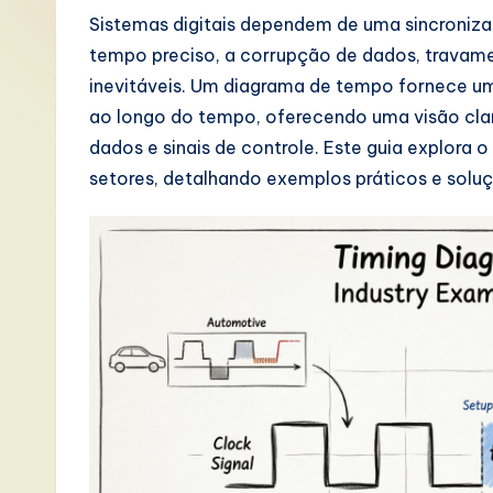
P
Sistemas digitais dependem de uma sincroniz
tempo preciso, a corrupção de dados, travam
o
inevitáveis. Um diagrama de tempo fornece u
rt
ao longo do tempo, oferecendo uma visão clara
dados e sinais de controle. Este guia explora
u
setores, detalhando exemplos práticos e solu
g
u
e
s
e
-
L