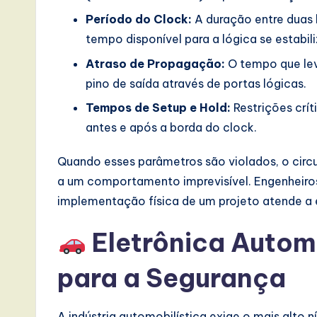
s
Período do Clock:
A duração entre duas
i
tempo disponível para a lógica se estabili
n
Atraso de Propagação:
O tempo que leva
pino de saída através de portas lógicas.
A
Tempos de Setup e Hold:
Restrições crí
I,
antes e após a borda do clock.
S
Quando esses parâmetros são violados, o circ
o
a um comportamento imprevisível. Engenheiros
implementação física de um projeto atende a e
ft
Eletrônica Autom
w
a
para a Segurança
r
A indústria automobilística exige o mais alto 