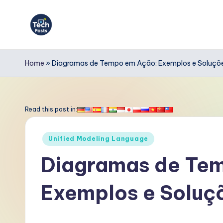
Skip
to
T
content
e
Home
»
Diagramas de Tempo em Ação: Exemplos e Soluções
c
h
Read this post in:
P
Posted
Unified Modeling Language
o
in
Diagramas de Te
s
Exemplos e Soluçõ
t
s