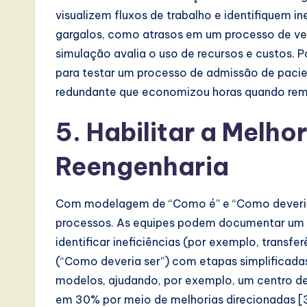
e
visualizem fluxos de trabalho e identifiquem i
gargalos, como atrasos em um processo de ver
,
simulação avalia o uso de recursos e custos.
a
para testar um processo de admissão de pacie
redundante que economizou horas quando rem
n
5. Habilitar a Melho
d
D
Reengenharia
i
Com modelagem de “Como é” e “Como deveria s
g
processos. As equipes podem documentar um fl
it
identificar ineficiências (por exemplo, transf
(“Como deveria ser”) com etapas simplificadas
a
modelos, ajudando, por exemplo, um centro d
l
em 30% por meio de melhorias direcionadas [