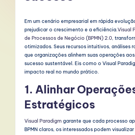
P
o
Em um cenário empresarial em rápida evoluçã
rt
prejudicar o crescimento e a eficiência.
Visual 
de Processos de Negócio (BPMN) 2.0
, transfo
u
otimizados. Seus recursos intuitivos, análises
g
que organizações alinhem suas operações ao
sucesso sustentável. Eis como o Visual Parad
u
impacto real no mundo prático.
e
1. Alinhar Operaçõe
s
Estratégicos
e
-
Visual Paradigm
garante que cada processo apo
BPMN claros, os interessados podem visualiz
L