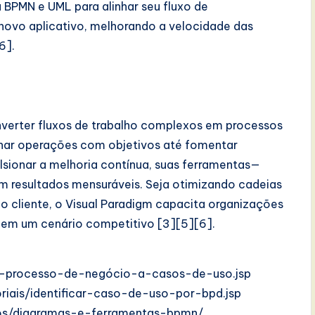
 BPMN e UML para alinhar seu fluxo de
vo aplicativo, melhorando a velocidade das
6].
nverter fluxos de trabalho complexos em processos
nhar operações com objetivos até fomentar
lsionar a melhoria contínua, suas ferramentas—
resultados mensuráveis. Seja otimizando cadeias
o cliente, o Visual Paradigm capacita organizações
r em um cenário competitivo [3][5][6].
/de-processo-de-negócio-a-casos-de-uso.jsp
riais/identificar-caso-de-uso-por-bpd.jsp
sos/diagramas-e-ferramentas-bpmn/