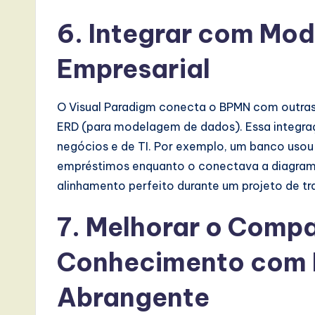
I
6. Integrar com Mo
n
Empresarial
n
O Visual Paradigm conecta o BPMN com outras
o
ERD (para modelagem de dados). Essa integraç
v
negócios e de TI. Por exemplo, um banco uso
empréstimos enquanto o conectava a diagrama
a
alinhamento perfeito durante um projeto de tr
ti
7. Melhorar o Comp
o
Conhecimento com
n
Abrangente