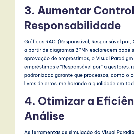
s
3. Aumentar Control
i
Responsabilidade
n
A
Gráficos RACI (Responsável, Responsável por
a partir de diagramas BPMN esclarecem papéis
I,
aprovação de empréstimos, o Visual Paradigm 
S
empréstimos e “Responsável por” a gestores,
padronizada garante que processos, como o on
o
livres de erros, melhorando a qualidade em tod
ft
4. Otimizar a Efici
w
Análise
a
r
As ferramentas de simulação do Visual Paradi