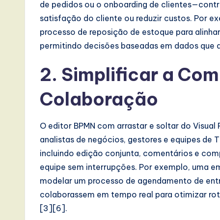
de pedidos ou o onboarding de clientes—contr
a
satisfação do cliente ou reduzir custos. Por 
processo de reposição de estoque para alinha
t
permitindo decisões baseadas em dados que a
e
2. Simplificar a Co
s
Colaboração
t
T
O editor BPMN com arrastar e soltar do Visual
r
analistas de negócios, gestores e equipes de 
incluindo edição conjunta, comentários e co
e
equipe sem interrupções. Por exemplo, uma em
n
modelar um processo de agendamento de entre
colaborassem em tempo real para otimizar rot
d
[3][6].