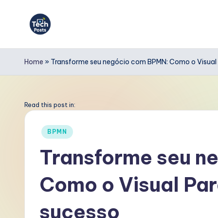
Skip
to
T
content
e
Home
»
Transforme seu negócio com BPMN: Como o Visual 
c
h
Read this post in:
P
Posted
BPMN
in
o
Transforme seu n
s
Como o Visual Par
t
s
sucesso