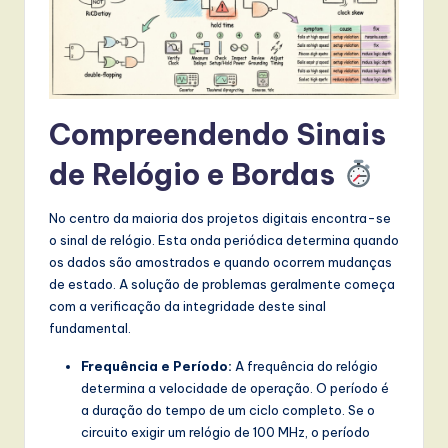
t
T
r
e
Compreendendo Sinais
n
de Relógio e Bordas
d
s
No centro da maioria dos projetos digitais encontra-se
in
o sinal de relógio. Esta onda periódica determina quando
os dados são amostrados e quando ocorrem mudanças
A
de estado. A solução de problemas geralmente começa
I,
com a verificação da integridade deste sinal
fundamental.
S
Frequência e Período:
A frequência do relógio
o
determina a velocidade de operação. O período é
f
a duração do tempo de um ciclo completo. Se o
circuito exigir um relógio de 100 MHz, o período
t