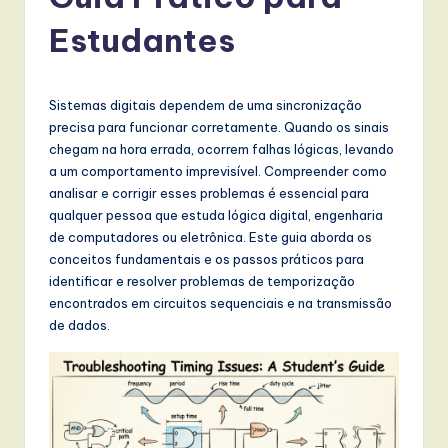
r
t
Estudantes
u
g
Sistemas digitais dependem de uma sincronização
u
precisa para funcionar corretamente. Quando os sinais
chegam na hora errada, ocorrem falhas lógicas, levando
e
a um comportamento imprevisível. Compreender como
s
analisar e corrigir esses problemas é essencial para
qualquer pessoa que estuda lógica digital, engenharia
e
de computadores ou eletrônica. Este guia aborda os
-
conceitos fundamentais e os passos práticos para
identificar e resolver problemas de temporização
L
encontrados em circuitos sequenciais e na transmissão
a
de dados.
t
e
s