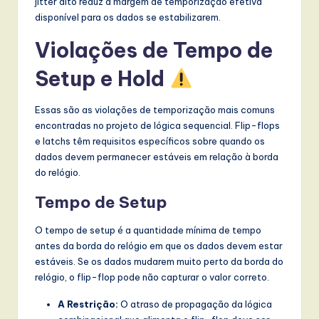
jitter alto reduz a margem de temporização efetiva
l
disponível para os dados se estabilizarem.
I
Violações de Tempo de
n
Setup e Hold
n
o
Essas são as violações de temporização mais comuns
v
encontradas no projeto de lógica sequencial. Flip-flops
e latchs têm requisitos específicos sobre quando os
a
dados devem permanecer estáveis em relação à borda
ti
do relógio.
o
Tempo de Setup
n
O tempo de setup é a quantidade mínima de tempo
antes da borda do relógio em que os dados devem estar
estáveis. Se os dados mudarem muito perto da borda do
relógio, o flip-flop pode não capturar o valor correto.
A Restrição:
O atraso de propagação da lógica