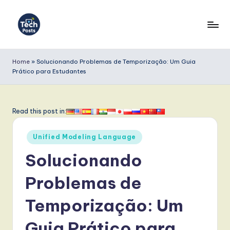
Skip
to
T
content
e
Home
»
Solucionando Problemas de Temporização: Um Guia
Prático para Estudantes
c
h
P
Read this post in:
o
Posted
Unified Modeling Language
s
in
Solucionando
t
s
Problemas de
P
Temporização: Um
o
Guia Prático para