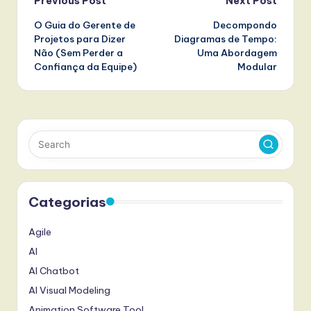
Post
Previous Post
Next Post
O Guia do Gerente de
Decompondo
navigation
Projetos para Dizer
Diagramas de Tempo:
Não (Sem Perder a
Uma Abordagem
Confiança da Equipe)
Modular
Categorias
Agile
AI
AI Chatbot
AI Visual Modeling
Animation Software Tool