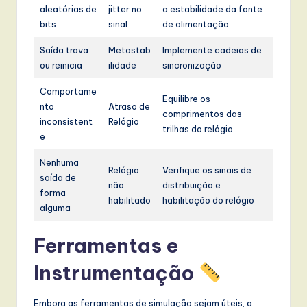
aleatórias de
jitter no
a estabilidade da fonte
bits
sinal
de alimentação
Saída trava
Metastab
Implemente cadeias de
ou reinicia
ilidade
sincronização
Comportame
Equilibre os
nto
Atraso de
comprimentos das
inconsistent
Relógio
trilhas do relógio
e
Nenhuma
Relógio
Verifique os sinais de
saída de
não
distribuição e
forma
habilitado
habilitação do relógio
alguma
Ferramentas e
Instrumentação
Embora as ferramentas de simulação sejam úteis, a