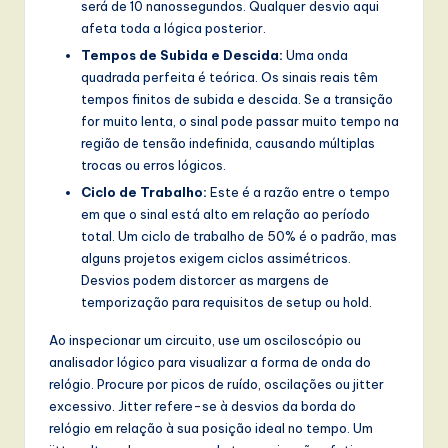
será de 10 nanossegundos. Qualquer desvio aqui
w
afeta toda a lógica posterior.
Tempos de Subida e Descida:
Uma onda
a
quadrada perfeita é teórica. Os sinais reais têm
r
tempos finitos de subida e descida. Se a transição
for muito lenta, o sinal pode passar muito tempo na
e
região de tensão indefinida, causando múltiplas
,
trocas ou erros lógicos.
a
Ciclo de Trabalho:
Este é a razão entre o tempo
em que o sinal está alto em relação ao período
n
total. Um ciclo de trabalho de 50% é o padrão, mas
d
alguns projetos exigem ciclos assimétricos.
Desvios podem distorcer as margens de
D
temporização para requisitos de setup ou hold.
i
Ao inspecionar um circuito, use um osciloscópio ou
g
analisador lógico para visualizar a forma de onda do
relógio. Procure por picos de ruído, oscilações ou jitter
it
excessivo. Jitter refere-se à desvios da borda do
a
relógio em relação à sua posição ideal no tempo. Um