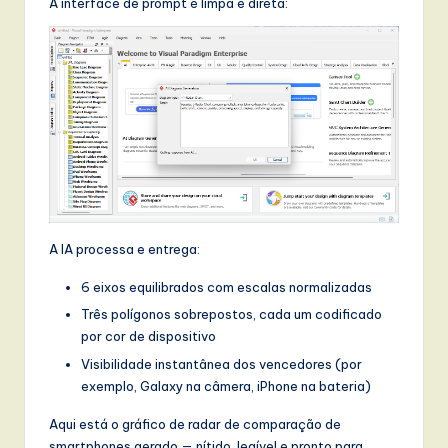
l
A interface de prompt é limpa e direta:
I
n
n
o
v
a
ti
A IA processa e entrega:
o
6 eixos equilibrados com escalas normalizadas
n
Três polígonos sobrepostos, cada um codificado
por cor de dispositivo
Visibilidade instantânea dos vencedores (por
exemplo, Galaxy na câmera, iPhone na bateria)
Aqui está o gráfico de radar de comparação de
smartphones gerado — nítido, legível e pronto para