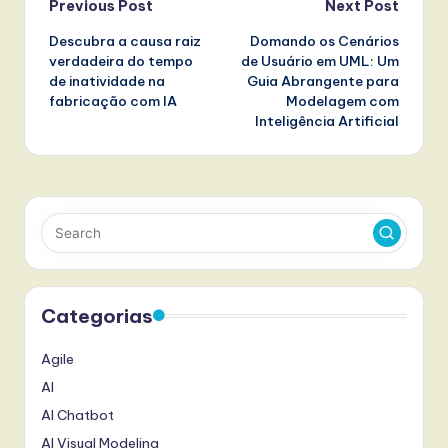
Post
Previous Post
Next Post
Descubra a causa raiz
Domando os Cenários
navigation
verdadeira do tempo
de Usuário em UML: Um
de inatividade na
Guia Abrangente para
fabricação com IA
Modelagem com
Inteligência Artificial
Categorias
Agile
AI
AI Chatbot
AI Visual Modeling