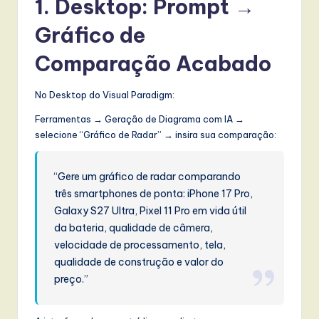
1. Desktop: Prompt →
w
Gráfico de
a
Comparação Acabado
r
e
No Desktop do Visual Paradigm:
,
Ferramentas → Geração de Diagrama com IA →
a
selecione “Gráfico de Radar” → insira sua comparação:
n
“Gere um gráfico de radar comparando
d
três smartphones de ponta: iPhone 17 Pro,
D
Galaxy S27 Ultra, Pixel 11 Pro em vida útil
i
da bateria, qualidade de câmera,
velocidade de processamento, tela,
g
qualidade de construção e valor do
it
preço.”
a