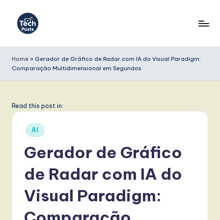
Skip
to
T
content
e
Home
»
Gerador de Gráfico de Radar com IA do Visual Paradigm:
Comparação Multidimensional em Segundos
c
h
P
Read this post in:
o
Posted
AI
s
in
Gerador de Gráfico
t
de Radar com IA do
s
P
Visual Paradigm:
o
Comparação