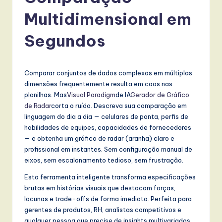
r
Multidimensional em
t
u
Segundos
g
u
Comparar conjuntos de dados complexos em múltiplas
e
dimensões frequentemente resulta em caos nas
planilhas. Mas
Visual Paradigm
de IA
Gerador de Gráfico
s
de Radar
corta o ruído. Descreva sua comparação em
e
linguagem do dia a dia — celulares de ponta, perfis de
habilidades de equipes, capacidades de fornecedores
-
— e obtenha um gráfico de radar (aranha) claro e
L
profissional em instantes. Sem configuração manual de
eixos, sem escalonamento tedioso, sem frustração.
a
Esta ferramenta inteligente transforma especificações
t
brutas em histórias visuais que destacam forças,
e
lacunas e trade-offs de forma imediata. Perfeita para
gerentes de produtos, RH, analistas competitivos e
s
qualquer pessoa que precise de insights multivariados