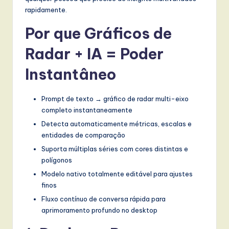
t
rapidamente.
T
Por que Gráficos de
r
Radar + IA = Poder
e
Instantâneo
n
d
Prompt de texto → gráfico de radar multi-eixo
s
completo instantaneamente
in
Detecta automaticamente métricas, escalas e
entidades de comparação
A
Suporta múltiplas séries com cores distintas e
I,
polígonos
S
Modelo nativo totalmente editável para ajustes
finos
o
Fluxo contínuo de conversa rápida para
f
aprimoramento profundo no desktop
t