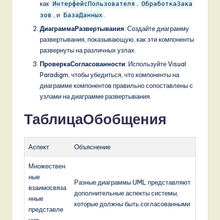
как
,
ИнтерфейсПользователя
ОбработкаЗака
, и
.
зов
БазаДанных
ДиаграммаРазвертывания
: Создайте диаграмму
развертывания, показывающую, как эти компоненты
развернуты на различных узлах.
ПроверкаСогласованности
: Используйте Visual
Paradigm, чтобы убедиться, что компоненты на
диаграмме компонентов правильно сопоставлены с
узлами на диаграмме развертывания.
ТаблицаОбобщения
Аспект
Объяснение
Множествен
ные
Разные диаграммы UML представляют
взаимосвяза
дополнительные аспекты системы,
нные
которые должны быть согласованными
представле
ния