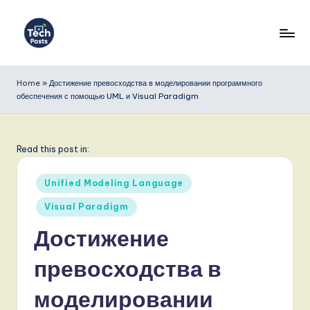
Перейти
к
T
содержимому
e
Home
»
Достижение превосходства в моделировании программного
обеспечения с помощью UML и Visual Paradigm
c
h
P
Read this post in:
o
Опубликовано
Unified Modeling Language
s
в
Visual Paradigm
t
Достижение
s
R
превосходства в
u
моделировании