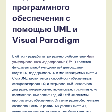
s
программного
si
a
обеспечения с
n
помощью UML и
-
Visual Paradigm
L
a
t
В области разработки программного обеспечения
Язык
унифицированного моделирования (UML)
является
e
фундаментальной методологией для создания
s
надежных, поддерживаемых и масштабируемых систем.
Сила UML заключается в способности обеспечивать
t
стандартизированный, интегрированный набор типов
T
диаграмм, которые совместно описывают различные, но
взаимосвязанные аспекты одной и той же системы
r
программного обеспечения. Эта интеграция обеспечивает
e
согласованность на различных уровнях системы,
уменьшая противоречия и повышая общее качество