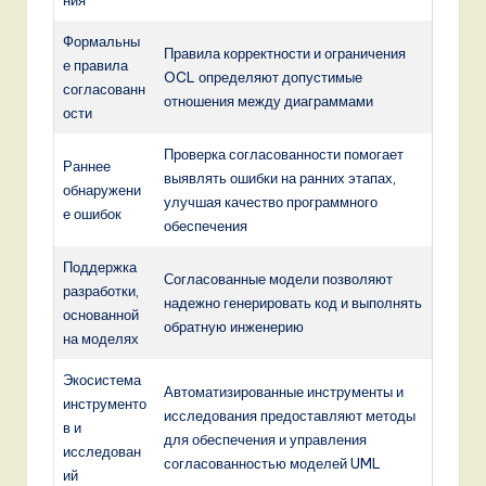
Формальны
Правила корректности и ограничения
е правила
OCL определяют допустимые
согласованн
отношения между диаграммами
ости
Проверка согласованности помогает
Раннее
выявлять ошибки на ранних этапах,
обнаружени
улучшая качество программного
е ошибок
обеспечения
Поддержка
Согласованные модели позволяют
разработки,
надежно генерировать код и выполнять
основанной
обратную инженерию
на моделях
Экосистема
Автоматизированные инструменты и
инструменто
исследования предоставляют методы
в и
для обеспечения и управления
исследован
согласованностью моделей UML
ий