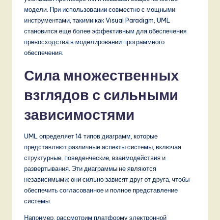
n
модели. При использовании совместно с мощными
d
инструментами, такими как Visual Paradigm, UML
становится еще более эффективным для обеспечения
s
превосходства в моделировании программного
in
обеспечения.
A
Сила множественных
I,
взглядов с сильными
S
зависимостями
o
f
UML определяет 14 типов диаграмм, которые
представляют различные аспекты системы, включая
t
структурные, поведенческие, взаимодействия и
w
развертывания. Эти диаграммы не являются
независимыми; они сильно зависят друг от друга, чтобы
a
обеспечить согласованное и полное представление
r
системы.
e
Например, рассмотрим платформу электронной