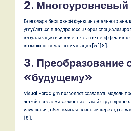
2. Многоуровневый 
s
t
Благодаря бесшовной функции детального анали
углубляться в подпроцессы через специализир
T
визуализация выявляет скрытые неэффективност
r
возможности для оптимизации [5][8].
e
3. Преобразование 
n
«будущему»
d
Visual Paradigm позволяет создавать модели п
s
четкой прослеживаемостью. Такой структуриров
i
улучшения, обеспечивая плавный переход от ха
[8].
n