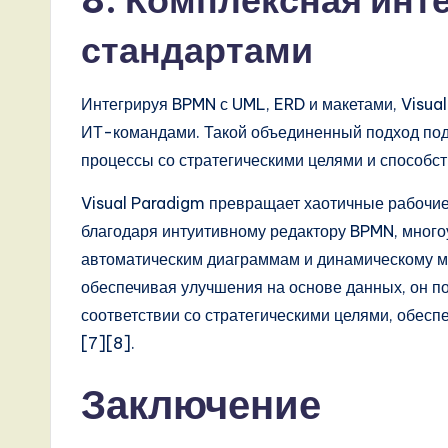
8. Комплексная инт
o
стандартами
v
Интегрируя BPMN с UML, ERD и макетами, Visua
a
ИТ-командами. Такой объединенный подход под
ti
процессы со стратегическими целями и способс
o
Visual Paradigm превращает хаотичные рабочи
благодаря интуитивному редактору BPMN, много
n
автоматическим диаграммам и динамическому м
обеспечивая улучшения на основе данных, он п
соответствии со стратегическими целями, обесп
[7][8].
Заключение