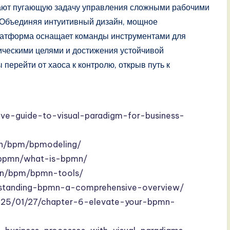
ают пугающую задачу управления сложными рабочими
. Объединяя интуитивный дизайн, мощное
латформа оснащает команды инструментами для
гическими целями и достижения устойчивой
перейти от хаоса к контролю, открыв путь к
ve-guide-to-visual-paradigm-for-business-
on/bpm/bpmodeling/
/bpmn/what-is-bpmn/
ion/bpm/bpmn-tools/
erstanding-bpmn-a-comprehensive-overview/
2025/01/27/chapter-6-elevate-your-bpmn-