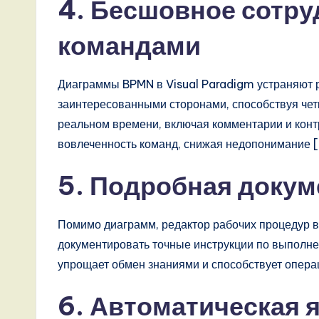
A
4. Бесшовное сотру
I,
командами
S
Диаграммы BPMN в Visual Paradigm устраняют 
o
заинтересованными сторонами, способствуя че
ft
реальном времени, включая комментарии и конт
вовлеченность команд, снижая недопонимание [
w
5. Подробная докум
a
r
Помимо диаграмм, редактор рабочих процедур в
e
документировать точные инструкции по выполне
упрощает обмен знаниями и способствует опера
,
6. Автоматическая 
a