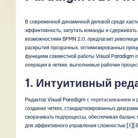
R
u
В современной динамичной деловой среде хаоти
s
эффективность, запутать команды и сдерживать 
возможностями
BPMN 2.0
, предлагает революц
si
раскрытия прозрачных, оптимизированных проц
a
функциям совместной работы Visual Paradigm 
операции в четкие, выполнимые рабочие процес
n
1. Интуитивный ред
-
L
Редактор Visual Paradigm
с перетаскиванием и
a
создание четких, стандартизированных диаграмм
сворачивать подпроцессы, обеспечивая баланс
t
для эффективного управления сложностью [1][5
e