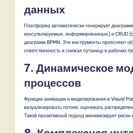
n
данных
d
Платформа автоматически генерирует диаграммы
D
консультируемые, информированные) и CRUD (со
i
диаграмм BPMN. Эти инструменты проясняют об
ответственность и снижая путаницу в рабочих пр
g
7. Динамическое м
it
a
процессов
l
Функции анимации и моделирования в Visual P
I
визуализировать потоки, оценивать распределен
Такой проактивный подход минимизирует риски 
n
n