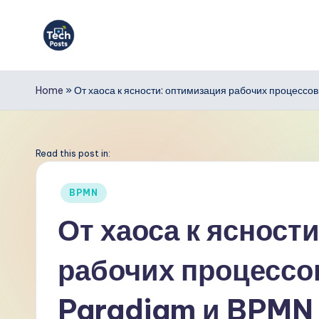
Перейти
к
T
содержимому
e
Home
»
От хаоса к ясности: оптимизация рабочих процессо
c
h
Read this post in:
P
Опубликовано
BPMN
в
o
От хаоса к ясност
s
рабочих процессо
t
s
Paradigm и BPMN