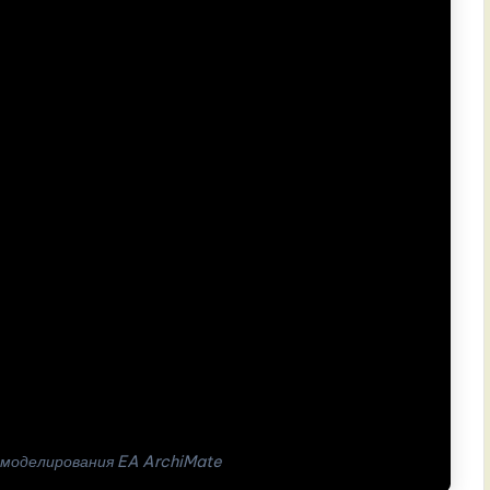
я моделирования EA ArchiMate