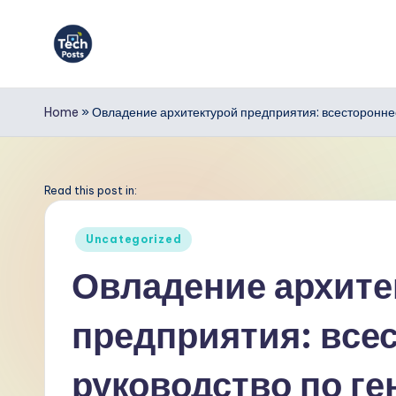
Перейти
к
T
содержимому
e
Home
»
Овладение архитектурой предприятия: всестороннее
c
h
Read this post in:
P
Опубликовано
Uncategorized
в
o
Овладение архите
s
предприятия: все
t
s
руководство по ге