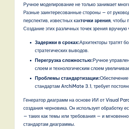
Ручное моделирование не только занимает мног
o
Разные заинтересованные стороны — от руково
v
перспектив, известных как
точки зрения
, чтобы 
Создание этих различных точек зрения вручную ч
a
Задержки в сроках:
Архитекторы тратят бо
ti
стратегических выводов.
o
Перегрузка сложностью:
Ручное управле
слоем и технологическим слоем увеличивае
n
Проблемы стандартизации:
Обеспечение 
стандартам ArchiMate 3.1, требует постоя
Генератор диаграмм на основе ИИ от Visual Pa
создания черновика. Он использует обработку е
— таких как темы или требования — и мгновенн
стандартам диаграммы.