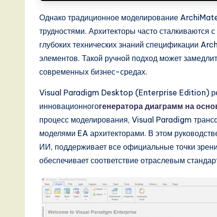
A
Однако традиционное моделирование ArchiMate
I,
трудностями. Архитекторы часто сталкиваются с
S
глубоких технических знаний спецификации Arch
элементов. Такой ручной подход может замедлить
o
современных бизнес-средах.
ft
Visual Paradigm Desktop (Enterprise Edition) 
w
инновационного
генератора диаграмм на осно
процесс моделирования, Visual Paradigm транс
a
моделями EA архитекторами. В этом руководстве
r
ИИ, поддерживает все официальные точки зрени
обеспечивает соответствие отраслевым стандар
e
,
a