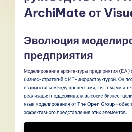
R
ArchiMate от Visu
u
s
Эволюция моделиро
si
предприятия
a
n
Моделирование архитектуры предприятия (EA)
-
бизнес-стратегий с ИТ-инфраструктурой. Он по
взаимосвязи между процессами, системами и те
L
реализация поддерживала высокие бизнес-цели.
a
язык моделирования от The Open Group—обеспе
эффективного представления этих элементов.
t
e