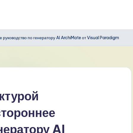
 руководство по генератору AI ArchiMate от Visual Paradigm
ктурой
стороннее
нератору AI