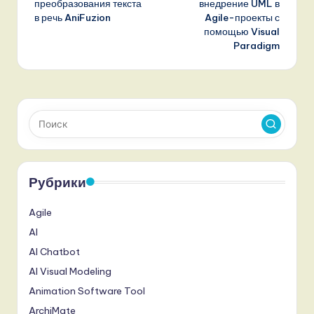
преобразования текста
внедрение UML в
в речь AniFuzion
Agile-проекты с
помощью Visual
Paradigm
Рубрики
Agile
AI
AI Chatbot
AI Visual Modeling
Animation Software Tool
ArchiMate