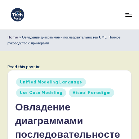
Перейти
к
T
содержимому
e
Home
»
Овладение диаграммами последовательностей UML: Полное
руководство с примерами
c
h
P
Read this post in:
o
Опубликовано
Unified Modeling Language
s
в
Use Case Modeling
Visual Paradigm
t
Овладение
s
R
диаграммами
u
последовательносте