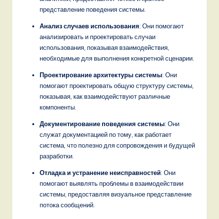
представление поведения системы.
,
Анализ случаев использования
: Они помогают
a
анализировать и проектировать случаи
n
использования, показывая взаимодействия,
необходимые для выполнения конкретной сценарии.
d
Проектирование архитектуры системы
: Они
D
помогают проектировать общую структуру системы,
i
показывая, как взаимодействуют различные
компоненты.
g
it
Документирование поведения системы
: Они
служат документацией по тому, как работает
a
система, что полезно для сопровождения и будущей
l
разработки.
I
Отладка и устранение неисправностей
: Они
помогают выявлять проблемы в взаимодействии
n
системы, предоставляя визуальное представление
n
потока сообщений.