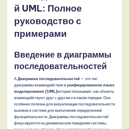
s
й UML: Полное
si
a
руководство с
n
примерами
-
L
Введение в диаграммы
a
последовательностей
t
e
А
Диаграмма последовательностей
— это тип
s
диаграммы взаимодействия в
унифицированном языке
моделирования (UML)
которая показывает, как объекты
t
взаимодействуют друг с другом и в каком порядке. Она
T
особенно полезна для визуализации последовательности
вызовов в системе для выполнения определенной
r
функциональности. Диаграммы последовательностей
e
фокусируются на динамическом поведении системы,