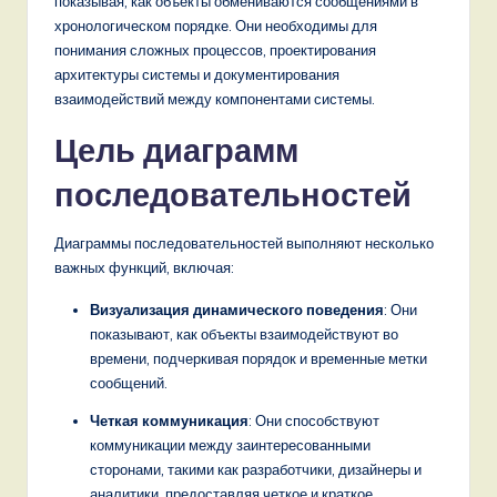
показывая, как объекты обмениваются сообщениями в
n
хронологическом порядке. Они необходимы для
d
понимания сложных процессов, проектирования
архитектуры системы и документирования
s
взаимодействий между компонентами системы.
in
Цель диаграмм
A
последовательностей
I,
S
Диаграммы последовательностей выполняют несколько
o
важных функций, включая:
f
Визуализация динамического поведения
: Они
показывают, как объекты взаимодействуют во
t
времени, подчеркивая порядок и временные метки
w
сообщений.
a
Четкая коммуникация
: Они способствуют
коммуникации между заинтересованными
r
сторонами, такими как разработчики, дизайнеры и
e
аналитики, предоставляя четкое и краткое