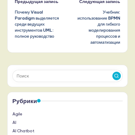
Навигация
Предыдущая запись
Следующая запись
Почему Visual
Учебник:
записи
Paradigm выделяется
использование BPMN
среди ведущих
для гибкого
инструментов UML:
моделирования
полное руководство
процессов и
автоматизации
Рубрики
Agile
AI
AI Chatbot