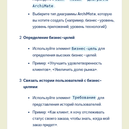
.
ArchiMate
,
Выберите тип диаграммы ArchiMate, которую
a
вы хотите создать (например, бизнес-уровень,
n
уровень приложений, уровень технологий).
d
Определение бизнес-целей
:
D
Используйте элемент
для
Бизнес-цель
i
определения высоких бизнес-целей.
Пример: «Улучшить удовлетворенность
g
клиентов», «Увеличить долю рынка».
it
Связать истории пользователей с бизнес-
a
целями
:
l
Используйте элемент
для
Требование
I
представления историй пользователей.
n
Пример: «Как клиент, я хочу отслеживать
статус своего заказа, чтобы знать, когда мой
n
заказ придет».