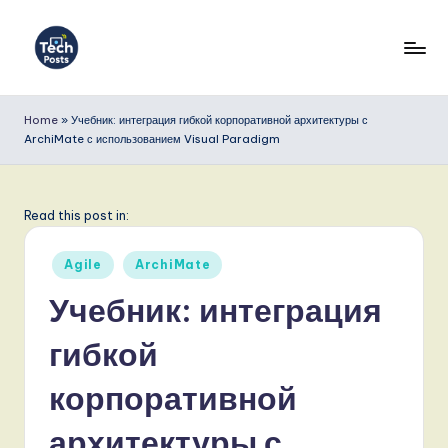
Перейти
к
T
содержимому
e
Home
»
Учебник: интеграция гибкой корпоративной архитектуры с
ArchiMate с использованием Visual Paradigm
c
h
P
Read this post in:
o
Опубликовано
Agile
ArchiMate
s
в
Учебник: интеграция
t
гибкой
s
R
корпоративной
u
архитектуры с