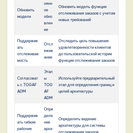
оянн
Обновить модель функции
Обновить
ое
отслеживания заказов с учетом
модели
обно
новых требований
влен
ие
Поддержив
Отследить цель повышения
Отсл
ать
удовлетворенности клиентов
ежив
отслеживае
до пользовательской истории
ание
мость
функции отслеживания заказов
Этап
Согласоват
ы
Используйте предварительный
ь с TOGAF
TOG
этап для определения границ и
ADM
AF
целей архитектуры
ADM
Опре
Поддержив
деле
Определить видение
ать гибкие
ние
архитектуры для системы
рабочие
архи
отслеживания заказов