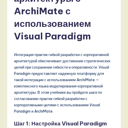
s
ArchiMate с
si
a
использованием
n
Visual Paradigm
-
L
Интеграция практик гибкой разработки с корпоративной
a
архитектурой обеспечивает достижение стратегических
t
целей при сохранении гибкости и оперативности. Visual
Paradigm предоставляет надежную платформу для
e
такой интеграции с использованием ArchiMate —
s
комплексного языка моделирования корпоративной
архитектуры. В этом учебнике вы пройдете шаги по
t
согласованию практик гибкой разработки с
T
корпоративными целями с использованием Visual
Paradigm и ArchiMate.
r
e
Шаг 1: Настройка Visual Paradigm