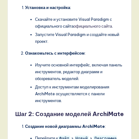
n
Установка и настройка
:
d
Скачайте и установите Visual Paradigm с
s
официального сайта
официального сайта
.
in
Запустите Visual Paradigm и создайте новый
проект.
A
Ознакомьтесь с интерфейсом
:
I,
S
Изучите основной интерфейс, включая панель
инструментов, редактор диаграмм и
o
обозреватель моделей.
f
Доступ к инструментам моделирования
ArchiMate осуществляется с панели
t
инструментов.
w
Шаг 2: Создание моделей ArchiMate
a
r
Создание новой диаграммы ArchiMate
:
e
Перейдите к
>
>
Файл
Новый
Диаграмма