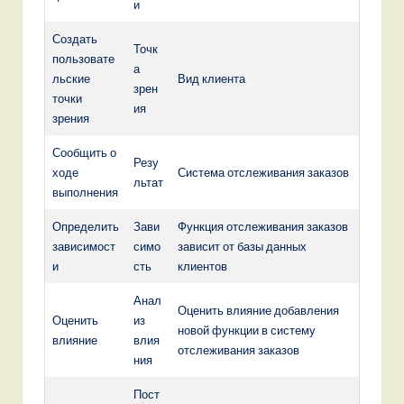
и
Создать
Точк
пользовате
а
льские
Вид клиента
зрен
точки
ия
зрения
Сообщить о
Резу
ходе
Система отслеживания заказов
льтат
выполнения
Определить
Зави
Функция отслеживания заказов
зависимост
симо
зависит от базы данных
и
сть
клиентов
Анал
Оценить влияние добавления
Оценить
из
новой функции в систему
влияние
влия
отслеживания заказов
ния
Пост