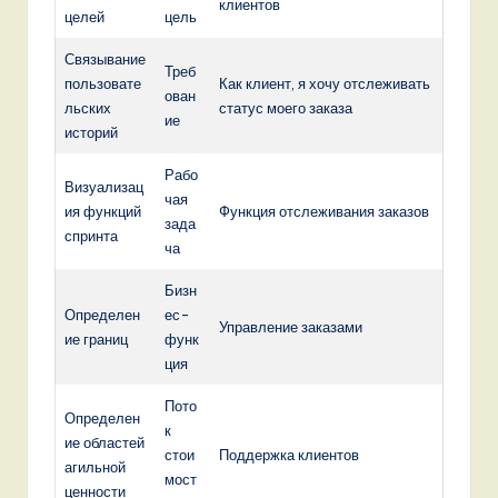
клиентов
целей
цель
Связывание
Треб
пользовате
Как клиент, я хочу отслеживать
ован
льских
статус моего заказа
ие
историй
Рабо
Визуализац
чая
ия функций
Функция отслеживания заказов
зада
спринта
ча
Бизн
Определен
ес-
Управление заказами
ие границ
функ
ция
Пото
Определен
к
ие областей
стои
Поддержка клиентов
агильной
мост
ценности