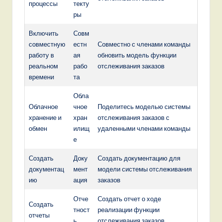
процессы
текту
ры
Включить
Совм
совместную
естн
Совместно с членами команды
работу в
ая
обновить модель функции
реальном
рабо
отслеживания заказов
времени
та
Обла
Облачное
чное
Поделитесь моделью системы
хранение и
хран
отслеживания заказов с
обмен
илищ
удаленными членами команды
е
Создать
Доку
Создать документацию для
документац
мент
модели системы отслеживания
ию
ация
заказов
Отче
Создать отчет о ходе
Создать
тност
реализации функции
отчеты
ь
отслеживания заказов