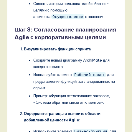
o
Связать истории пользователей с бизнес-
целями с помощью
v
элемента
отношения.
Осуществление
a
Шаг 3: Согласование планирования
ti
Agile с корпоративными целями
o
Визуализировать функции спринта
:
n
Создайте новый диаграмму ArchiMate для
каждого спринта.
Используйте элемент
для
Рабочий пакет
представления функций, запланированных на
спринт.
Пример: «Функция отслеживания заказов»,
«Система обратной связи от клиентов».
Определите границы и выявите области
добавленной ценности Agile
:
Используйте элемент
для
Бизнес-функция