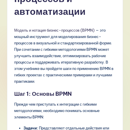
a
автоматизации
n
-
Модель и нотация бизнес-процессов (BPMN)
— это
L
мощный инструмент для моделирования бизнес-
a
процессов в визуальной и стандартизированной форме.
При сочетании с гибкими методологиями BPMN может
t
улучшить взаимодействие, оптимизировать рабочие
e
процессы и поддерживать итеративную разработку. В
этом учебнике вы пройдете шаги по применению BPMN в
s
гибких проектах с практическими примерами и лучшими
t
практиками.
T
Шаг 1: Основы BPMN
r
Прежде чем приступать к интеграции с гибкими
e
методологиями, необходимо понимать основные
элементы BPMN:
n
Задачи:
Представляют отдельные действия или