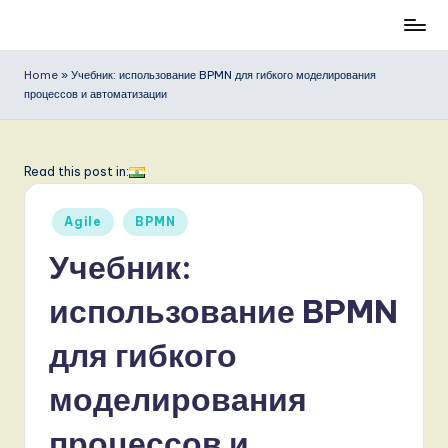
T
Перейти
к
e
Home
»
Учебник: использование BPMN для гибкого моделирования
содержимому
процессов и автоматизации
c
h
P
Read this post in:
o
Опубликовано
Agile
BPMN
s
в
Учебник:
t
s
использование BPMN
R
для гибкого
u
моделирования
s
si
процессов и