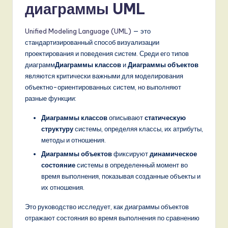
диаграммы UML
n
d
Unified Modeling Language (UML)
— это
s
стандартизированный способ визуализации
проектирования и поведения систем. Среди его типов
in
диаграмм
Диаграммы классов
и
Диаграммы объектов
A
являются критически важными для моделирования
объектно-ориентированных систем, но выполняют
I,
разные функции:
S
Диаграммы классов
описывают
статическую
o
структуру
системы, определяя классы, их атрибуты,
f
методы и отношения.
Диаграммы объектов
фиксируют
динамическое
t
состояние
системы в определенный момент во
w
время выполнения, показывая созданные объекты и
их отношения.
a
r
Это руководство исследует, как диаграммы объектов
отражают состояния во время выполнения по сравнению
e