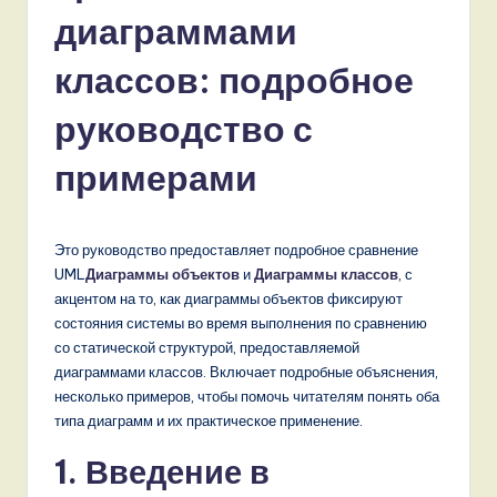
s
диаграммами
si
a
классов: подробное
n
руководство с
-
примерами
L
a
t
Это руководство предоставляет подробное сравнение
UML
Диаграммы объектов
и
Диаграммы классов
, с
e
акцентом на то, как диаграммы объектов фиксируют
s
состояния системы во время выполнения по сравнению
со статической структурой, предоставляемой
t
диаграммами классов. Включает подробные объяснения,
T
несколько примеров, чтобы помочь читателям понять оба
типа диаграмм и их практическое применение.
r
1. Введение в
e