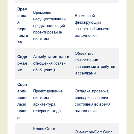
Врем
Временно
енна
Временной,
несуществующий,
я
фиксирующий
представляющий
перс
конкретный момент
проектирование
пекти
выполнения.
системы.
ва
Объекты с
Соде
Атрибуты, методы и
конкретными
ржан
отношения (связи,
значениями атрибутов
ие
обобщения).
и ссылками.
Сцен
арий
Проектирование
Отладка, проверка
испо
системы,
сценариев, анализ
льзо
архитектура,
состояния во время
вани
генерация кода.
выполнения.
я
Класс Car с
Объект myCar: Car с