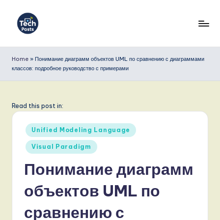
Перейти
к
T
содержимому
e
Home
»
Понимание диаграмм объектов UML по сравнению с диаграммами
классов: подробное руководство с примерами
c
h
P
Read this post in:
o
Опубликовано
Unified Modeling Language
s
в
Visual Paradigm
t
Понимание диаграмм
s
R
объектов UML по
u
сравнению с