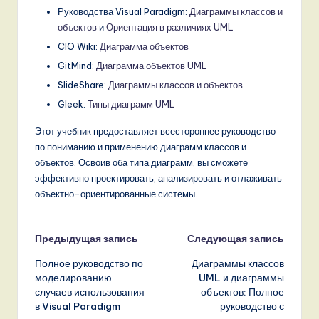
Руководства Visual Paradigm:
Диаграммы классов и
объектов
и
Ориентация в различиях UML
CIO Wiki:
Диаграмма объектов
GitMind:
Диаграмма объектов UML
SlideShare:
Диаграммы классов и объектов
Gleek:
Типы диаграмм UML
Этот учебник предоставляет всестороннее руководство
по пониманию и применению диаграмм классов и
объектов. Освоив оба типа диаграмм, вы сможете
эффективно проектировать, анализировать и отлаживать
объектно-ориентированные системы.
Навигация
Предыдущая запись
Следующая запись
Полное руководство по
Диаграммы классов
записи
моделированию
UML и диаграммы
случаев использования
объектов: Полное
в Visual Paradigm
руководство с