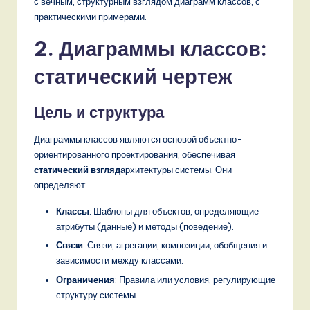
с вечным, структурным взглядом диаграмм классов, с
,
практическими примерами.
a
2. Диаграммы классов:
n
статический чертеж
d
D
Цель и структура
i
Диаграммы классов являются основой объектно-
g
ориентированного проектирования, обеспечивая
статический взгляд
архитектуры системы. Они
it
определяют:
a
Классы
: Шаблоны для объектов, определяющие
l
атрибуты (данные) и методы (поведение).
I
Связи
: Связи, агрегации, композиции, обобщения и
зависимости между классами.
n
Ограничения
: Правила или условия, регулирующие
n
структуру системы.