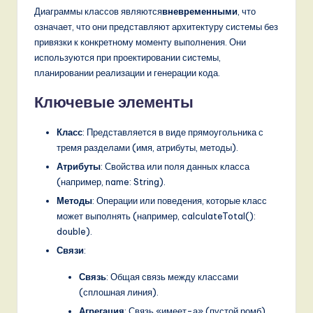
o
Диаграммы классов являются
вневременными
, что
v
означает, что они представляют архитектуру системы без
привязки к конкретному моменту выполнения. Они
a
используются при проектировании системы,
ti
планировании реализации и генерации кода.
o
Ключевые элементы
n
Класс
: Представляется в виде прямоугольника с
тремя разделами (имя, атрибуты, методы).
Атрибуты
: Свойства или поля данных класса
(например, name: String).
Методы
: Операции или поведения, которые класс
может выполнять (например, calculateTotal():
double).
Связи
:
Связь
: Общая связь между классами
(сплошная линия).
Агрегация
: Связь «имеет-а» (пустой ромб).