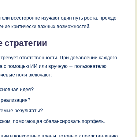
атели всесторонне изучают один путь роста, прежде
ение критически важных возможностей.
е стратегии
требует ответственности. При добавлении каждого
она с помощью ИИ или вручную — пользователю
ючевые поля включают:
основная идея?
 реализация?
уемые результаты?
ском, помогающая сбалансировать портфель.
пции в конкретные планы, готовые к представлению