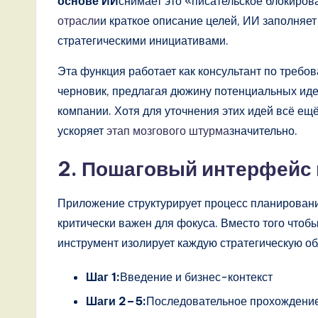
основе ИИ
снимает это «писательское блокиров
n
отрасли
и краткое описание целей, ИИ заполняе
d
стратегическими инициативами.
D
Эта функция работает как консультант по треб
черновик, предлагая дюжину потенциальных идей
i
компании. Хотя для уточнения этих идей всё ещ
g
ускоряет
этап мозгового штурма
значительно.
it
2. Пошаговый интерфейс
a
Приложение структурирует процесс планировани
l
критически важен для фокуса. Вместо того чтоб
инструмент изолирует каждую стратегическую об
I
Шаг 1:
Введение и бизнес-контекст
n
Шаги 2–5:
Последовательное прохождение
n