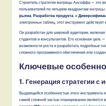
A
Строитель стратегии матрицы Ансоффа — это в
пользователей по четырем квадрантам
матрицы
I,
рынка
,
Разработка продукта
, и
Диверсифика
S
электронных таблиц, этот инструмент действует
o
Он разработан для широкой аудитории, включая
студентов и консультантов. Его основная цель 
ft
возможности роста и разработать подробные пл
w
сложного программного обеспечения или создан
a
Ключевые особенно
r
e
1. Генерация стратегии с
,
Выдающейся особенностью этого инструмента яв
a
самой сложной частью планирования является в