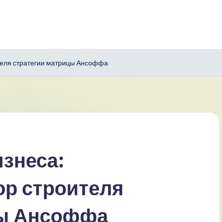
ителя стратегии матрицы Ансоффа
изнеса:
ор строителя
цы Ансоффа