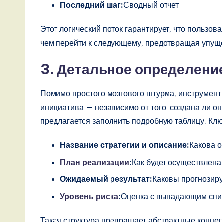
Последний шаг:
Сводный отчет
o
Этот логический поток гарантирует, что пользов
v
чем перейти к следующему, предотвращая упущ
a
3. Детальное определени
ti
Помимо простого мозгового штурма, инструмент 
o
инициатива — независимо от того, создана ли 
n
предлагается заполнить подробную таблицу. Кл
Название стратегии и описание:
Какова 
План реализации
:
Как будет осуществлена
Ожидаемый результат:
Каковы прогнозир
Уровень риска
:
Оценка с выпадающим спи
Такая структура превращает абстрактные конце