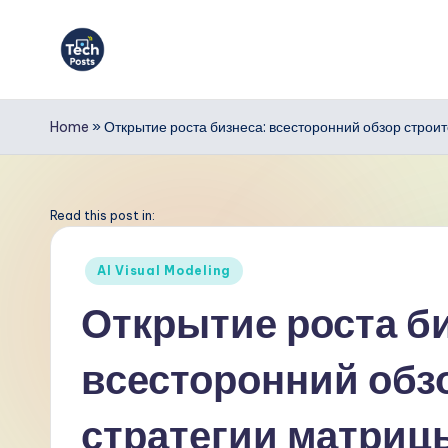
Перейти
к
T
содержимому
e
Home
»
Открытие роста бизнеса: всесторонний обзор стро
c
h
Read this post in:
P
Опубликовано
AI Visual Modeling
в
o
Открытие роста б
s
всесторонний обз
t
s
стратегии матри