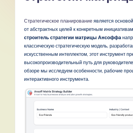
R
u
Стратегическое планирование
является основой
s
от абстрактных целей к конкретным инициатива
строитель стратегии матрицы Ансоффа
напр
si
классическую стратегическую модель, разрабо
a
искусственным интеллектом, этот инструмент пр
высокопроизводительный путь для руководителей
n
обзоре мы исследуем особенности, рабочие про
-
интерактивного инструмента.
L
a
t
e