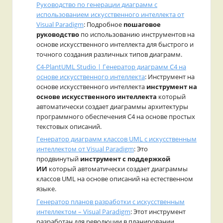
Руководство по генерации диаграмм с
использованием искусственного интеллекта от
Visual Paradigm
: Подробное
пошаговое
руководство
по использованию инструментов на
основе искусственного интеллекта для быстрого и
точного создания различных типов диаграмм.
C4-PlantUML Studio | Генератор диаграмм C4 на
основе искусственного интеллекта
: Инструмент на
основе искусственного интеллекта
инструмент на
основе искусственного интеллекта
который
автоматически создает диаграммы архитектуры
программного обеспечения C4 на основе простых
текстовых описаний.
Генератор диаграмм классов UML с искусственным
интеллектом от Visual Paradigm
: Это
продвинутый
инструмент с поддержкой
ИИ
который автоматически создает диаграммы
классов UML на основе описаний на естественном
языке.
Генератор планов разработки с искусственным
интеллектом – Visual Paradigm
: Этот инструмент
разработан для революции в планировании