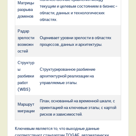
Матрицы
текущим и целевым состоянием в бизнес-
разрыва
области, данных и технологических
доменов
областях.
Радар
зрелости
Оценивает уровни зрелости в областях
возможн
процессов, данных и архитектуры.
остей
Структур
ы
Структурированное разбиение
разбивки
архитектурной реализации на
работ
управляемые этапы.
(WBS)
План, основанный на временной шкале, с
Маршрут
ориентацией на ключевые этапы, с картой
миграции
рисков и зависимостей.
Ключевым является то, что выходные данные
соответствуют стандартам TOGAF, автоматически