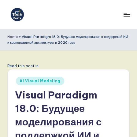
Перейти
к
T
содержимому
e
Home
»
Visual Paradigm 18.0: Будущее моделирования с поддержкой ИИ
и корпоративной архитектуры в 2026 году
c
h
P
Read this post in:
o
Опубликовано
AI Visual Modeling
s
в
Visual Paradigm
t
18.0: Будущее
s
R
моделирования с
u
поддержкой ИИ и