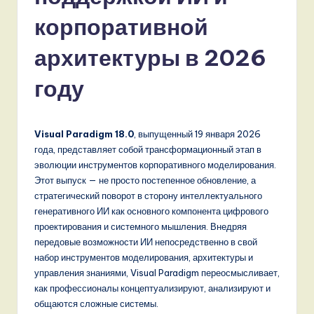
s
корпоративной
si
a
архитектуры в 2026
n
году
-
L
Visual Paradigm 18.0
, выпущенный 19 января 2026
a
года, представляет собой трансформационный этап в
t
эволюции инструментов корпоративного моделирования.
Этот выпуск — не просто постепенное обновление, а
e
стратегический поворот в сторону интеллектуального
s
генеративного ИИ как основного компонента цифрового
проектирования и системного мышления. Внедряя
t
передовые возможности ИИ непосредственно в свой
T
набор инструментов моделирования, архитектуры и
управления знаниями, Visual Paradigm переосмысливает,
r
как профессионалы концептуализируют, анализируют и
e
общаются сложные системы.