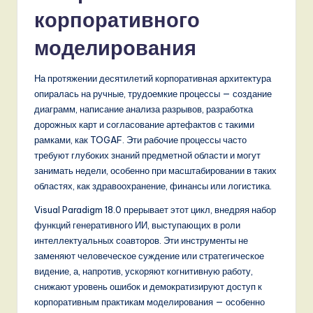
корпоративного
,
a
моделирования
n
На протяжении десятилетий корпоративная архитектура
d
опиралась на ручные, трудоемкие процессы — создание
D
диаграмм, написание анализа разрывов, разработка
дорожных карт и согласование артефактов с такими
i
рамками, как TOGAF. Эти рабочие процессы часто
g
требуют глубоких знаний предметной области и могут
занимать недели, особенно при масштабировании в таких
it
областях, как здравоохранение, финансы или логистика.
a
Visual Paradigm 18.0 прерывает этот цикл, внедряя набор
l
функций генеративного ИИ, выступающих в роли
интеллектуальных соавторов. Эти инструменты не
I
заменяют человеческое суждение или стратегическое
n
видение, а, напротив, ускоряют когнитивную работу,
снижают уровень ошибок и демократизируют доступ к
n
корпоративным практикам моделирования — особенно