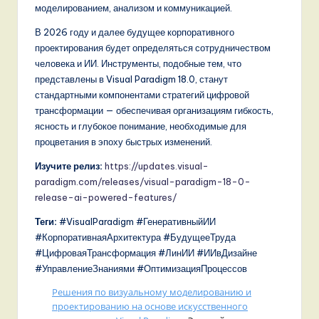
моделированием, анализом и коммуникацией.
В 2026 году и далее будущее корпоративного
проектирования будет определяться сотрудничеством
человека и ИИ. Инструменты, подобные тем, что
представлены в Visual Paradigm 18.0, станут
стандартными компонентами стратегий цифровой
трансформации — обеспечивая организациям гибкость,
ясность и глубокое понимание, необходимые для
процветания в эпоху быстрых изменений.
Изучите релиз:
https://updates.visual-
paradigm.com/releases/visual-paradigm-18-0-
release-ai-powered-features/
Теги:
#VisualParadigm #ГенеративныйИИ
#КорпоративнаяАрхитектура #БудущееТруда
#ЦифроваяТрансформация #ЛинИИ #ИИвДизайне
#УправлениеЗнаниями #ОптимизацияПроцессов
Решения по визуальному моделированию и
проектированию на основе искусственного