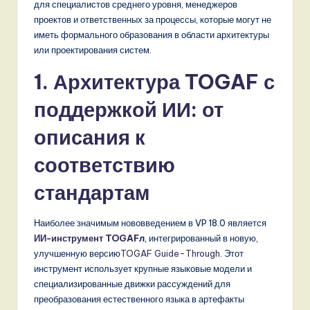
o
для специалистов среднего уровня, менеджеров
проектов и ответственных за процессы, которые могут не
v
иметь формального образования в области архитектуры
a
или проектирования систем.
ti
1. Архитектура TOGAF с
o
поддержкой ИИ: от
n
описания к
соответствию
стандартам
Наиболее значимым нововведением в VP 18.0 является
ИИ-инструмент TOGAF
л
, интегрированный в новую,
улучшенную версию
TOGAF Guide-Through
. Этот
инструмент использует крупные языковые модели и
специализированные движки рассуждений для
преобразования естественного языка в артефакты