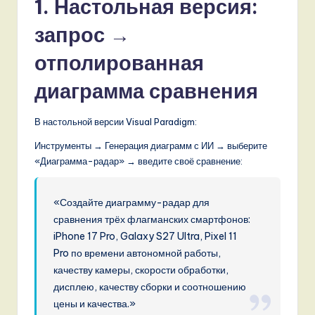
1. Настольная версия:
,
запрос →
a
отполированная
n
диаграмма сравнения
d
D
В настольной версии Visual Paradigm:
i
Инструменты → Генерация диаграмм с ИИ → выберите
g
«Диаграмма-радар» → введите своё сравнение:
it
a
«Создайте диаграмму-радар для
сравнения трёх флагманских смартфонов:
l
iPhone 17 Pro, Galaxy S27 Ultra, Pixel 11
I
Pro по времени автономной работы,
качеству камеры, скорости обработки,
n
дисплею, качеству сборки и соотношению
n
цены и качества.»