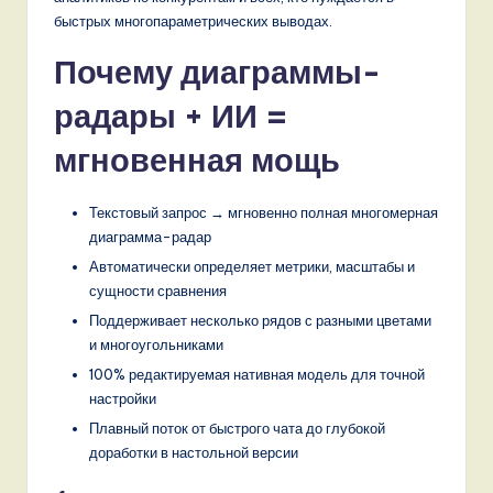
n
быстрых многопараметрических выводах.
d
Почему диаграммы-
s
радары + ИИ =
in
мгновенная мощь
A
I,
Текстовый запрос → мгновенно полная многомерная
S
диаграмма-радар
o
Автоматически определяет метрики, масштабы и
сущности сравнения
f
Поддерживает несколько рядов с разными цветами
t
и многоугольниками
w
100% редактируемая нативная модель для точной
настройки
a
Плавный поток от быстрого чата до глубокой
r
доработки в настольной версии
e