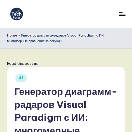
Перейти
к
T
содержимому
e
Home
»
Генератор диаграмм-радаров Visual Paradigm с ИИ:
многомерные сравнения за секунды
c
h
P
Read this post in:
o
Опубликовано
AI
s
в
Генератор диаграмм-
t
радаров Visual
s
R
Paradigm с ИИ:
u
многомерные