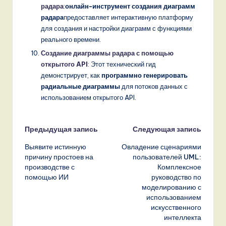
радара
:
онлайн-инструмент создания диаграмм
радара
предоставляет интерактивную платформу
для создания и настройки диаграмм с функциями
реального времени.
Создание диаграммы радара с помощью
открытого API
: Этот технический гид
демонстрирует, как
программно генерировать
радиальные диаграммы
для потоков данных с
использованием открытого API.
Навигация
Предыдущая запись
Следующая запись
Выявите истинную
Овладение сценариями
записи
причину простоев на
пользователей UML:
производстве с
Комплексное
помощью ИИ
руководство по
моделированию с
использованием
искусственного
интеллекта