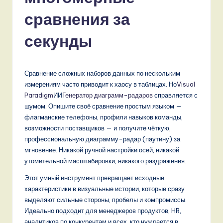
s
сравнения за
si
a
секунды
n
-
Сравнение сложных наборов данных по нескольким
L
измерениям часто приводит к хаосу в таблицах. Но
Visual
Paradigm
ИИ
Генератор диаграмм-радаров
справляется с
a
шумом. Опишите своё сравнение простым языком —
t
флагманские телефоны, профили навыков команды,
возможности поставщиков — и получите чёткую,
e
профессиональную диаграмму-радар (паутину) за
s
мгновение. Никакой ручной настройки осей, никакой
утомительной масштабировки, никакого раздражения.
t
Этот умный инструмент превращает исходные
T
характеристики в визуальные истории, которые сразу
r
выделяют сильные стороны, пробелы и компромиссы.
Идеально подходит для менеджеров продуктов, HR,
e
аналитиков по конкурентам и всех, кто нуждается в