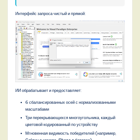
o
v
Интерфейс запроса чистый и прямой:
a
ti
o
n
ИИ обрабатывает и предоставляет:
6 сбалансированных осей с нормализованными
масштабами
Три перекрывающихся многоугольника, каждый
цветовой кодированный по устройству
Мгновенная видимость победителей (например,
Galaxy в камере, iPhone в батарее)