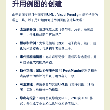
升用例图的创建
由于界面友好且全面支持UML，Visual Paradigm 是初学者的
理想工具。以下是它如何促进用例图的创建与管理：
直观的界面
：通过拖放元素（参与者、用例、系统边
界），使建模对新手更加易用。
模板和示例
：为常见领域（例如，电子商务、银行）提
供预构建模板，帮助初学者快速上手。
事件流程编辑器
：允许详细记录主流程和备选流程，并
可自动生成功能序列图。
协作功能
：
团队协作服务器
和
PostMania
使利益相关
者能够审阅和评论图表，确保各方一致。
可追溯性
：将用例图与其他UML图（如序列图、活动
图）关联，构建统一的模型。
导出与报告
：可将图表导出为PDF、PNG或HTML格
式，并生成专业文档以供利益相关者演示。