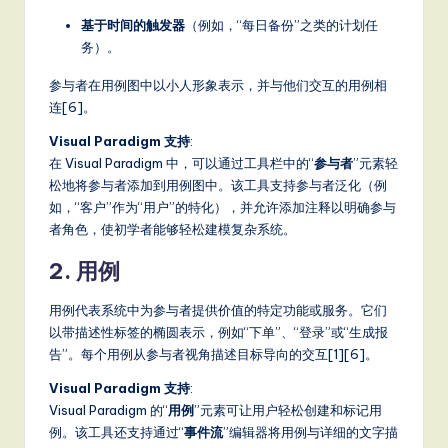
S
基于时间的触发器
（例如，“每日备份”之类的计划任
务）。
o
参与者在用例图中以小人形象表示，并与他们交互的用例相
ft
连[6]。
w
Visual Paradigm 支持
:
a
在 Visual Paradigm 中，可以通过工具栏中的“
参与者
”元素轻
松地将参与者添加到用例图中。该工具支持参与者泛化（例
r
如，“客户”作为“用户”的特化），并允许添加注释以明确参与
e
者角色，使初学者能够轻松建模复杂系统。
,
2. 用例
a
用例代表系统中为参与者提供价值的特定功能或服务。它们
n
以带描述性标签的椭圆表示，例如“下单”、“登录”或“生成报
d
告”。每个用例从参与者视角描述目标导向的交互[1][6]。
D
Visual Paradigm 支持
:
Visual Paradigm 的“
用例
”元素可让用户轻松创建和标记用
ig
例。该工具还支持通过“
事件流
”编辑器将用例与详细的文字描