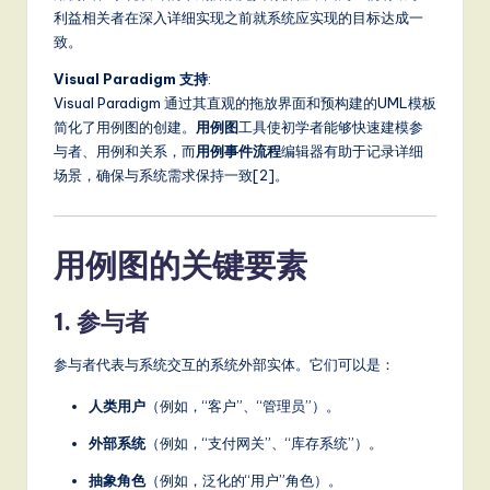
a
利益相关者在深入详细实现之前就系统应实现的目标达成一
致。
t
Visual Paradigm 支持
:
e
Visual Paradigm 通过其直观的拖放界面和预构建的UML模板
s
简化了用例图的创建。
用例图
工具使初学者能够快速建模参
与者、用例和关系，而
用例事件流程
编辑器有助于记录详细
t
场景，确保与系统需求保持一致[2]。
T
r
用例图的关键要素
e
n
1. 参与者
d
参与者代表与系统交互的系统外部实体。它们可以是：
s
in
人类用户
（例如，“客户”、“管理员”）。
A
外部系统
（例如，“支付网关”、“库存系统”）。
I,
抽象角色
（例如，泛化的“用户”角色）。