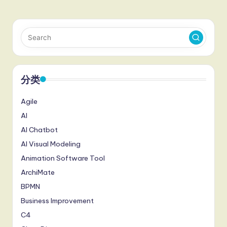
分类
Agile
AI
AI Chatbot
AI Visual Modeling
Animation Software Tool
ArchiMate
BPMN
Business Improvement
C4