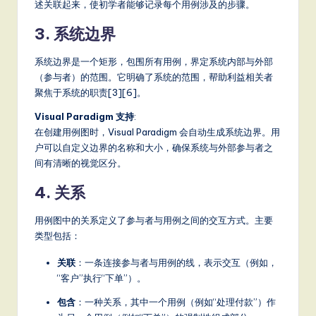
it
述关联起来，使初学者能够记录每个用例涉及的步骤。
a
3. 系统边界
l
系统边界是一个矩形，包围所有用例，界定系统内部与外部
In
（参与者）的范围。它明确了系统的范围，帮助利益相关者
聚焦于系统的职责[3][6]。
n
Visual Paradigm 支持
:
o
在创建用例图时，Visual Paradigm 会自动生成系统边界。用
v
户可以自定义边界的名称和大小，确保系统与外部参与者之
间有清晰的视觉区分。
a
ti
4. 关系
o
用例图中的关系定义了参与者与用例之间的交互方式。主要
n
类型包括：
关联
：一条连接参与者与用例的线，表示交互（例如，
“客户”执行“下单”）。
包含
：一种关系，其中一个用例（例如“处理付款”）作