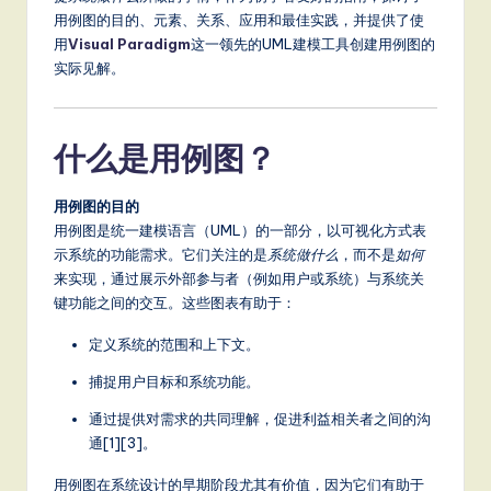
m
用例图的目的、元素、关系、应用和最佳实践，并提供了使
p
用
Visual Paradigm
这一领先的UML建模工具创建用例图的
li
实际见解。
fi
e
什么是用例图？
d
用例图的目的
C
用例图是统一建模语言（UML）的一部分，以可视化方式表
hi
示系统的功能需求。它们关注的是
系统做什么
，而不是
如何
来实现，通过展示外部参与者（例如用户或系统）与系统关
n
键功能之间的交互。这些图表有助于：
e
定义系统的范围和上下文。
s
捕捉用户目标和系统功能。
e
通过提供对需求的共同理解，促进利益相关者之间的沟
-
通[1][3]。
L
用例图在系统设计的早期阶段尤其有价值，因为它们有助于