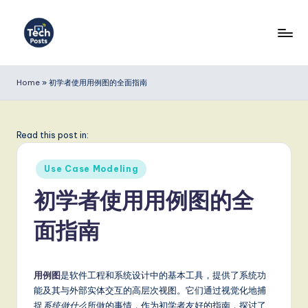
Skip
to
T
content
e
Home
»
初学者使用用例图的全面指南
c
h
Read this post in:
P
Posted
o
Use Case Modeling
in
s
初学者使用用例图的全
t
面指南
s
S
用例图
是软件工程和系统设计中的基本工具，提供了系统功
i
能及其与外部实体交互的高层次视图。它们通过视觉化地捕
捉
系统做什么
所做的事情，作为初学者友好的指南，探讨了