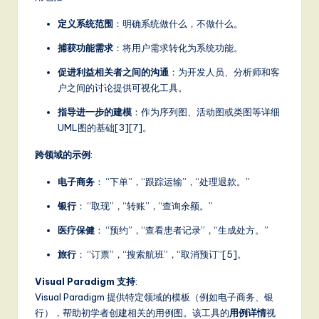
定义系统范围
：明确系统做什么，不做什么。
捕获功能需求
：将用户需求转化为系统功能。
促进利益相关者之间的沟通
：为开发人员、分析师和客
户之间的讨论提供可视化工具。
指导进一步的建模
：作为序列图、活动图或类图等详细
UML图的基础[3][7]。
跨领域的示例
:
电子商务
： “下单”，“跟踪运输”，“处理退款。”
银行
： “取现”，“转账”，“查询余额。”
医疗保健
： “预约”，“查看患者记录”，“生成处方。”
旅行
： “订票”，“搜索航班”，“取消预订”[5]。
Visual Paradigm 支持
:
Visual Paradigm 提供特定领域的模板（例如电子商务、银
行），帮助初学者创建相关的用例图。该工具的
用例详情
视