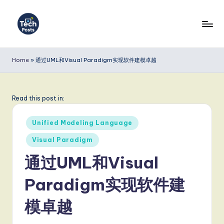
Skip
to
T
content
e
Home
»
通过UML和Visual Paradigm实现软件建模卓越
c
h
Read this post in:
P
Posted
o
Unified Modeling Language
in
s
Visual Paradigm
t
通过UML和Visual
s
Paradigm实现软件建
S
模卓越
i