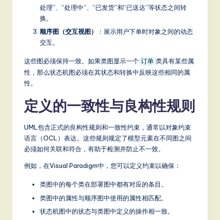
a
处理”、“处理中”、“已发货”和“已送达”等状态之间转
换。
t
顺序图（交互视图）
：展示用户下单时对象之间的动态
e
交互。
s
这些图必须保持一致。如果类图显示一个
类具有某些属
订单
t
性，那么状态机图必须在其状态和转换中反映这些相同的属
性。
T
定义的一致性与良构性规则
r
e
UML包含正式的良构性规则和一致性约束，通常以对象约束
n
语言（OCL）表达。这些规则规定了模型元素在不同图之间
必须如何关联和符合，有助于检测并防止不一致。
d
例如，在Visual Paradigm中，您可以定义约束以确保：
s
in
类图中的每个类在部署图中都有对应的条目。
类图中的属性与顺序图中使用的属性相匹配。
A
状态机图中的状态与类图中定义的操作相一致。
I,