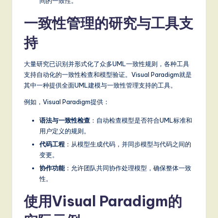
间的一致性。
it
a
一致性管理的研究与工具支
l
持
In
大量研究已识别并形式化了众多UML一致性规则，各种工具
n
支持自动化的一致性检查和模型验证。Visual Paradigm就是
o
其中一种提供全面UML建模与一致性管理支持的工具。
v
例如，Visual Paradigm提供：
a
语法与一致性检查
：自动检查模型是否符合UML标准和
ti
用户定义的规则。
代码工程
：从模型生成代码，并同步模型与代码之间的
o
变更。
n
协作功能
：允许团队共同协作处理模型，确保整体一致
性。
使用Visual Paradigm的