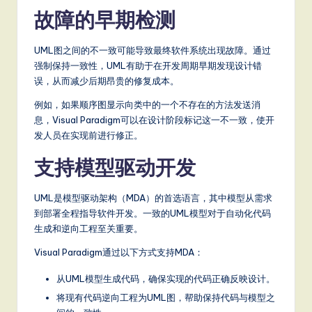
故障的早期检测
S
o
UML图之间的不一致可能导致最终软件系统出现故障。通过
ft
强制保持一致性，UML有助于在开发周期早期发现设计错
误，从而减少后期昂贵的修复成本。
w
例如，如果顺序图显示向类中的一个不存在的方法发送消
a
息，Visual Paradigm可以在设计阶段标记这一不一致，使开
r
发人员在实现前进行修正。
e
支持模型驱动开发
,
UML是模型驱动架构（MDA）的首选语言，其中模型从需求
a
到部署全程指导软件开发。一致的UML模型对于自动化代码
n
生成和逆向工程至关重要。
d
Visual Paradigm通过以下方式支持MDA：
D
从UML模型生成代码，确保实现的代码正确反映设计。
ig
将现有代码逆向工程为UML图，帮助保持代码与模型之