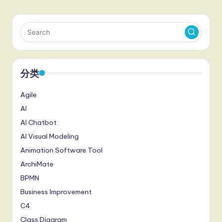
分类
Agile
AI
AI Chatbot
AI Visual Modeling
Animation Software Tool
ArchiMate
BPMN
Business Improvement
C4
Class Diagram