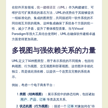
m
p
在软件开发领域，
统一建模语言（UML）
作为构建健壮、可
维护且可扩展系统的基石方法，UML的优势在于其能够提供
li
一组标准化的、集成的图类型，共同描述同一软件系统的不
fi
同但相互关联的视角。这种集成确保了系统各个方面的统一
性，减少了矛盾，提升了整体模型质量。当与Visual
e
Paradigm等强大工具结合使用时，UML在确保软件建模卓越
d
方面变得更加高效。
C
多视图与强依赖关系的力量
hi
UML定义了14种图类型，用于表示系统的不同视角，包括结
n
构视图、行为视图、交互视图和部署视图。这些图并非彼此
e
独立，而是彼此强依赖，以提供一个连贯且完整的系统表
示。
s
例如，考虑一个电子商务平台：
e
-
类图（结构视图）
：展示系统中的静态结构，包括诸如
,
,
等类及其关系。
用户
产品
订单
L
状态机图（行为视图）
：描述一个
对象如何在“待
订单