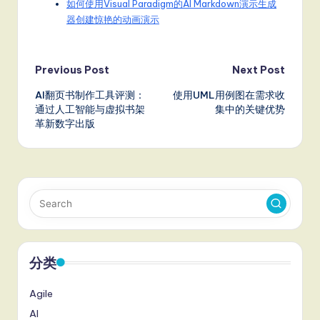
如何使用Visual Paradigm的AI Markdown演示生成
器创建惊艳的动画演示
Post
Previous Post
Next Post
AI翻页书制作工具评测：
使用UML用例图在需求收
navigation
通过人工智能与虚拟书架
集中的关键优势
革新数字出版
分类
Agile
AI