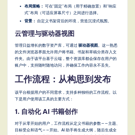
it
布局策略：
可在“固定”布局（用于精确放置）和“响应
a
式”布局（可适应屏幕尺寸）之间进行选择。
l
背景：
自定义书架背后的环境，营造沉浸式氛围。
In
云管理与驱动器视图
n
管理日益增长的数字资产库，可通过
驱动器视图
。这一熟悉
o
的文件浏览器界面允许用户将书籍、书架和草稿分类存入文
件夹。由于该平台基于云端，整个资源库都会保存在用户的
v
账户中，支持随时随地访问，并确保工作内容永不丢失。
a
工作流程：从构思到发布
ti
o
该平台根据用户的不同需求，支持多种独特的工作流程。以
下是用户使用该工具的主要方式：
n
1. 自动化 AI 书籍创作
对于从零开始的用户，工作流程从定义书籍的参数——主题、
目标受众和语气——开始。AI 助手将生成大纲，随后生成全