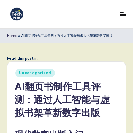
Skip
to
T
content
e
Home
»
AI翻页书制作工具评测：通过人工智能与虚拟书架革新数字出版
c
h
Read this post in:
P
Posted
o
Uncategorized
in
s
AI翻页书制作工具评
t
测：通过人工智能与虚
s
拟书架革新数字出版
S
i