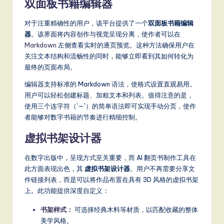
双面板书籍编辑器
S
对于注重精确性的用户，该平台提供了一个
双面板书籍编辑
o
器
。该界面将内容创作与视觉呈现分离，使作者可以在
ft
Markdown
左侧查看实时的逐页预览。这种方法确保用户在
关注文本结构和流畅性的同时，能够立即看到其如何转化为
w
最终的页面布局。
a
编辑器支持标准的 Markdown 语法，使格式设置直观易用。
r
用户可以轻松创建标题、加粗文本和列表。值得注意的是，
使用三个连字符（`—`）的简单语法即可实现手动分页，使作
e
者能够对数字书籍的节奏进行精细控制。
,
虚拟书架设计器
a
在数字出版中，呈现方式至关重要，而 AI 翻页书制作工具在
n
此方面表现出色，其
虚拟书架设计器
。用户不再需要分享文
d
件链接列表，而是可以将作品布置在具有 3D 风格的虚拟书架
上。此功能提供深度自定义：
D
ig
书架样式：
可选择经典木料等材质，以匹配收藏的整体
美学风格。