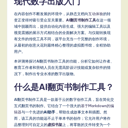
现代数字出版入门
m
p
在内容创作不断发展的环境中，从静态文档向
互动体验
的转
li
变正变得对吸引受众至关重要。
AI翻页书制作工具
在这一领
域中脱颖而出，提供自动化内容生成、强大的编辑工具以及
fi
视觉震撼的展示方式相结合的全面解决方案。与仅能转换现
e
有文件的传统工具不同，该平台充当一个完整的创作环境，
从最初的创意火花到最终精心整理的虚拟图书馆，全程协助
d
用户。
C
本评测将探讨AI翻页书制作工具的功能，分析它如何让作者、
hi
教育工作者和营销人员在无需高阶设计技能或复杂软件的情
况下，制作出专业水准的数字出版物。
n
e
什么是AI翻页书制作工具？
s
AI翻页书制作工具是一款基于云的数字创作工具，旨在简化交
e
互式翻页书的制作。它结合了一个强大的
基于Markdown的编
-
辑器
与一个先进的
AI助手
，帮助生成故事文本和插图。然
而，该工具的功能远不止于单本书的创作；它允许用户将作
L
品整理到可自定义的
虚拟书架
上，将零散的文件转变为一个