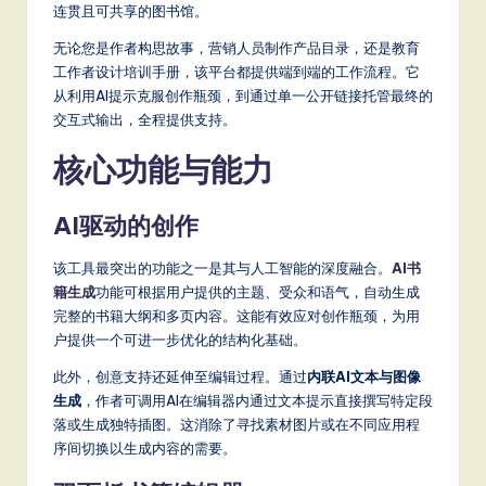
a
连贯且可共享的图书馆。
t
无论您是作者构思故事，营销人员制作产品目录，还是教育
工作者设计培训手册，该平台都提供端到端的工作流程。它
e
从利用AI提示克服创作瓶颈，到通过单一公开链接托管最终的
s
交互式输出，全程提供支持。
t
核心功能与能力
T
AI驱动的创作
r
e
该工具最突出的功能之一是其与人工智能的深度融合。
AI书
籍生成
功能可根据用户提供的主题、受众和语气，自动生成
n
完整的书籍大纲和多页内容。这能有效应对创作瓶颈，为用
d
户提供一个可进一步优化的结构化基础。
s
此外，创意支持还延伸至编辑过程。通过
内联AI文本与图像
生成
，作者可调用AI在编辑器内通过文本提示直接撰写特定段
in
落或生成独特插图。这消除了寻找素材图片或在不同应用程
A
序间切换以生成内容的需要。
I,