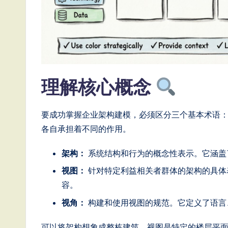
e
s
e
-
理解核心概念
L
要成功掌握企业架构建模，必须区分三个基本术语
a
各自承担着不同的作用。
t
架构：
系统结构和行为的概念性表示。它涵盖
e
视图：
针对特定利益相关者群体的架构的具体
容。
s
视角：
构建和使用视图的规范。它定义了语言
t
可以将架构想象成整栋建筑。视图是特定的楼层平