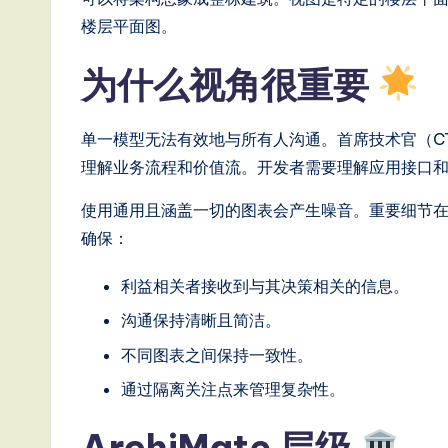
T
楼层平面图。
r
为什么视角很重要
e
n
单一模型无法有效地与所有人沟通。首席技术官（C
理解业务流程和价值流。开发者需要理解应用接口
d
使用通用且涵盖一切的图表会产生噪音。重要细节
s
确保：
in
利益相关者接收到与其决策相关的信息。
A
沟通保持清晰且简洁。
I,
不同图表之间保持一致性。
S
通过隔离关注点来管理复杂性。
o
ArchiMate 层级