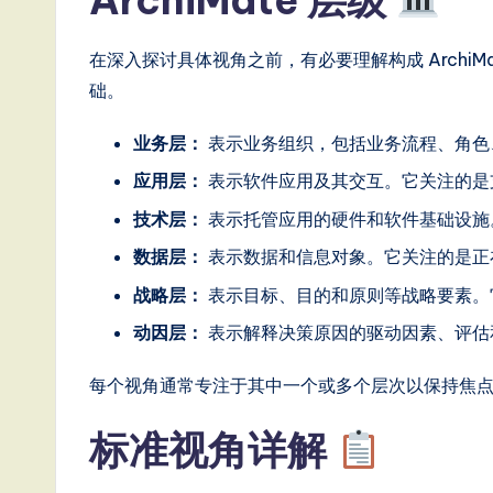
ft
在深入探讨具体视角之前，有必要理解构成 Archi
w
础。
a
业务层：
表示业务组织，包括业务流程、角色
r
应用层：
表示软件应用及其交互。它关注的是
e
技术层：
表示托管应用的硬件和软件基础设施
,
数据层：
表示数据和信息对象。它关注的是正
a
战略层：
表示目标、目的和原则等战略要素。
动因层：
表示解释决策原因的驱动因素、评估
n
每个视角通常专注于其中一个或多个层次以保持焦
d
D
标准视角详解
i