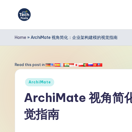
Skip
to
T
content
e
Home
»
ArchiMate 视角简化：企业架构建模的视觉指南
c
h
Read this post in:
P
Posted
ArchiMate
o
in
ArchiMate 视
s
觉指南
t
s