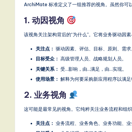
ArchiMate 标准定义了一组推荐的视角。虽然
g
1. 动因视角
it
a
该视角关注架构背后的“为什么”。它将业务驱动因
l
关注点：
驱动因素、评估、目标、原则、需求
In
目标受众：
高级管理人员、战略规划人员。
关键关系：
受…影响，由…满足，由…实现。
n
使用场景：
解释为何要采购新应用程序以满足
o
2. 业务视角
v
a
这可能是最常见的视角。它纯粹关注业务流程和组
ti
关注点：
业务流程、业务角色、业务功能、业