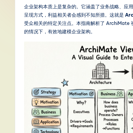
S
企业架构本质上是复杂的。它涵盖了业务战略、应
呈现方式，利益相关者会感到不知所措。这就是
Ar
i
受众相关的特定关注点。本指南解析了 ArchiMa
m
的情况下，有效地建模企业架构。
p
li
fi
e
d
C
hi
n