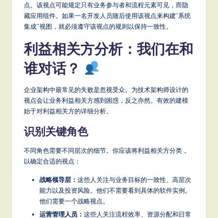
点。该视点可能规定只有业务参与者和流程元素可见，而隐
S
藏应用组件。如果一名开发人员随后使用该视点来构建“系统
集成”视图，就必须遵守该视点的规则以保持一致性。
o
ft
利益相关方分析：我们在和
w
谁对话？
a
企业架构中最常见的失败是忽视受众。为技术架构师设计的
r
视点会让业务利益相关方感到困惑，反之亦然。有效的建模
e
始于对利益相关方的详细分析。
,
识别关键角色
a
不同角色需要不同层次的细节。你应该将利益相关方分类，
n
以确定合适的视点：
d
战略领导层：
这些人关注与业务目标的一致性、高层次
D
能力以及投资风险。他们不需要看到具体的软件实例。
他们需要一个战略视点。
ig
运营管理人员：
这些人关注流程效率、资源分配和日常