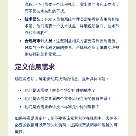
it
流程。他们需要一个流程视点，突出参与者和工作流，
a
而不受技术杂乱的干扰。
技术团队：
开发人员和系统管理员需要看到应用层和技
l
术层。他们需要一个技术视点，详细说明接口、技术节
In
点和部署构件。
合规与审计人员：
这些利益相关方需要看到控制措施、
n
风险与业务流程之间的关系。合规视点应明确将治理规
o
则映射到架构元素上。
v
定义信息需求
a
确定角色后，确定驱动其决策的信息。提出具体问题：
ti
他们是否需要了解某个特定组件的成本？
o
他们是否需要查看两个业务流程之间的依赖关系？
n
他们是否需要验证技术标准是否得到遵循？
如果答案是否定的，则不要将该元素包含在视图中。去除不
必要的数据可以降低认知负荷，提高模型被阅读和理解的可
能性。