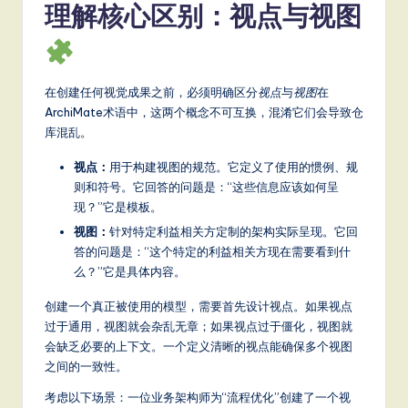
理解核心区别：视点与视图
a
t
e
在创建任何视觉成果之前，必须明确区分
视点
与
视图
在
s
ArchiMate术语中，这两个概念不可互换，混淆它们会导致仓
t
库混乱。
T
视点：
用于构建视图的规范。它定义了使用的惯例、规
则和符号。它回答的问题是：“这些信息应该如何呈
r
现？”它是模板。
e
视图：
针对特定利益相关方定制的架构实际呈现。它回
n
答的问题是：“这个特定的利益相关方现在需要看到什
么？”它是具体内容。
d
创建一个真正被使用的模型，需要首先设计视点。如果视点
s
过于通用，视图就会杂乱无章；如果视点过于僵化，视图就
in
会缺乏必要的上下文。一个定义清晰的视点能确保多个视图
之间的一致性。
A
考虑以下场景：一位业务架构师为“流程优化”创建了一个视
I,