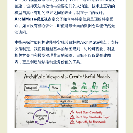
m
创建，但却无法有效地与需要它们的人沟通。技术上正确的
p
模型与真正有用的成果之间的差距，就在于“”的设计。
li
ArchiMate视点
视点定义了如何将特定信息呈现给特定受
众。如果没有精心设计，即使是最全面的数据仓库也依然无
fi
法访问。
e
本指南探讨如何构建能够实现其目标的ArchiMate视点：支持
d
决策制定。我们将超越基本的绘图规则，讨论可视化、利益
相关方参与和模型治理背后的策略。目标不仅仅是创建图
C
表，更是创建能够推动业务价值的工具。
hi
n
e
s
e
-
L