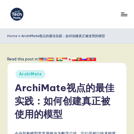
Skip
to
T
content
e
Home
»
ArchiMate视点的最佳实践：如何创建真正被使用的模型
c
h
Read this post in:
P
Posted
o
ArchiMate
in
s
ArchiMate视点的最佳
t
实践：如何创建真正被
s
使用的模型
S
i
企业架构模型常常最终沦为数字尘埃。它们虽然以技术精度