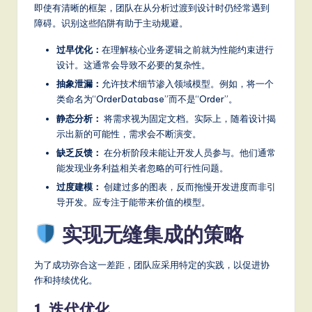
即使有清晰的框架，团队在从分析过渡到设计时仍经常遇到
障碍。识别这些陷阱有助于主动规避。
过早优化：
在理解核心业务逻辑之前就为性能约束进行
设计。这通常会导致不必要的复杂性。
抽象泄漏：
允许技术细节渗入领域模型。例如，将一个
类命名为“OrderDatabase”而不是“Order”。
静态分析：
将需求视为固定文档。实际上，随着设计揭
示出新的可能性，需求会不断演变。
缺乏反馈：
在分析阶段未能让开发人员参与。他们通常
能发现业务利益相关者忽略的可行性问题。
过度建模：
创建过多的图表，反而拖慢开发进度而非引
导开发。应专注于能带来价值的模型。
实现无缝集成的策略
为了成功弥合这一差距，团队应采用特定的实践，以促进协
作和持续优化。
1. 迭代优化