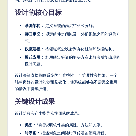
it
设计的核心目标
a
l
系统架构：
定义系统的高层结构和分解。
In
接口定义：
规定组件之间以及与外部系统之间的通信方
式。
n
数据建模：
将领域概念映射到存储机制和数据结构。
o
模式应用：
利用经过验证的解决方案来解决反复出现的
v
设计问题。
a
设计决策直接影响系统的可维护性、可扩展性和性能。一个
ti
结构良好的设计能够预见变化，使系统能够在不需完全重写
的情况下持续演进。
o
关键设计成果
n
设计阶段会产生指导实施团队的成果。
类图：
详细说明软件类的属性、方法和关系。
时序图：
描述对象之间随时间传递的消息流程。