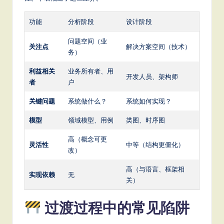
功能
分析阶段
设计阶段
问题空间（业
关注点
解决方案空间（技术）
务）
利益相关
业务所有者、用
开发人员、架构师
者
户
关键问题
系统做什么？
系统如何实现？
模型
领域模型、用例
类图、时序图
高（概念可更
灵活性
中等（结构更僵化）
改）
高（与语言、框架相
实现依赖
无
关）
过渡过程中的常见陷阱