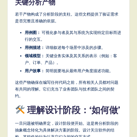
关键分析产物
S
若干产物构成了分析阶段的支柱。这些文档提供了验证需求
o
是否完整且准确的依据。
ft
用例图：
可视化参与者及其与系统为实现特定目标而进
w
行的交互。
a
用例描述：
详细叙述每个场景中涉及的步骤。
领域模型：
关键业务实体及其关系的表示（例如：客
r
户、订单、产品）。
e
用户故事：
简明扼要地从最终用户角度描述功能。
,
这些产物确保在编写任何代码之前，所有相关人员都对问题
a
有共同的理解。它们充当了业务团队与技术团队之间的契
约。
n
理解设计阶段：‘如何做’
d
D
一旦问题被明确界定，设计阶段便开始。这是将分析阶段的
ig
抽象概念转化为具体解决方案的阶段。设计关注软件的结
构、其组件的行为以及它们之间的交互方式。