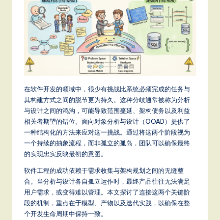
m
p
li
fi
e
d
在软件开发的领域中，很少有挑战比系统必须完成的任务与
C
其构建方式之间的脱节更为持久。这种分歧通常被称为分析
与设计之间的鸿沟，可能导致范围蔓延、架构债务以及利益
hi
相关者期望的错位。面向对象分析与设计（OOAD）提供了
n
一种结构化的方法来应对这一挑战。通过将这两个阶段视为
一个持续的抽象流程，而非孤立的孤岛，团队可以确保最终
e
的实现忠实反映最初的意图。
s
软件工程的成功依赖于需求收集与架构规划之间的无缝整
e
合。当分析与设计各自孤立运作时，最终产品往往无法满足
-
用户需求，或变得难以管理。本文探讨了连接这两个关键阶
段的机制，重点在于模型、产物以及迭代实践，以确保在整
L
个开发生命周期中保持一致。