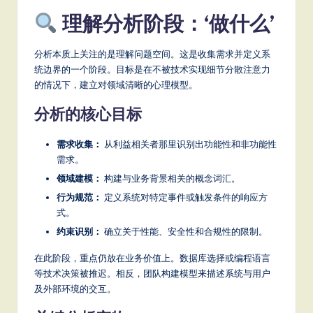
a
理解分析阶段：‘做什么’
t
e
分析本质上关注的是理解问题空间。这是收集需求并定义系
统边界的一个阶段。目标是在不被技术实现细节分散注意力
s
的情况下，建立对领域清晰的心理模型。
t
分析的核心目标
T
需求收集：
从利益相关者那里识别出功能性和非功能性
r
需求。
e
领域建模：
构建与业务背景相关的概念词汇。
n
行为规范：
定义系统对特定事件或触发条件的响应方
式。
d
约束识别：
确立关于性能、安全性和合规性的限制。
s
在此阶段，重点仍放在业务价值上。数据库选择或编程语言
in
等技术决策被推迟。相反，团队构建模型来描述系统与用户
A
及外部环境的交互。
I,