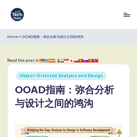
Skip
to
T
content
e
Home
»
OOAD指南：弥合分析与设计之间的鸿沟
c
h
Read this post in:
P
Posted
o
Object-Oriented Analysis and Design
in
s
OOAD指南：弥合分析
t
与设计之间的鸿沟
s
S
i