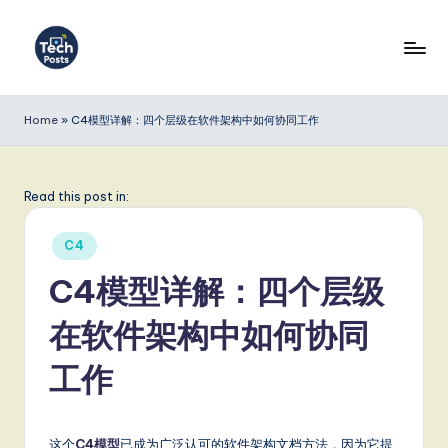
Skip
to
T
content
e
Home
»
C4模型详解：四个层级在软件架构中如何协同工作
c
h
Read this post in:
P
Posted
o
C4
in
s
C4模型详解：四个层级
t
在软件架构中如何协同
s
工作
S
i
这个
C4模型
已成为广泛认可的软件架构文档方法，因为它提