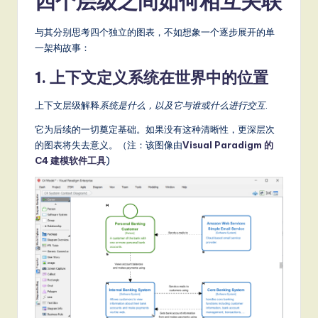
四个层级之间如何相互关联
S
与其分别思考四个独立的图表，不如想象一个逐步展开的单
o
一架构故事：
ft
1. 上下文定义系统在世界中的位置
w
上下文层级解释
系统是什么，以及它与谁或什么进行交互
.
a
它为后续的一切奠定基础。如果没有这种清晰性，更深层次
r
的图表将失去意义。（注：该图像由
Visual Paradigm 的
e
C4 建模软件工具
)
,
a
n
d
D
ig