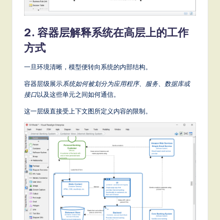
it
a
2. 容器层解释系统在高层上的工作
l
方式
In
n
一旦环境清晰，模型便转向系统的内部结构。
o
容器层级展示
系统如何被划分为应用程序、服务、数据库或
接口
以及这些单元之间如何通信。
v
这一层级直接受上下文图所定义内容的限制。
a
ti
o
n