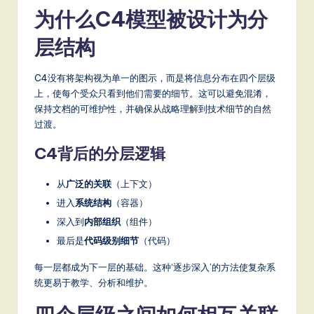
a
为什么C4模型被设计为分
t
层结构
e
s
C4没有将架构视为单一的图示，而是将信息分布在四个层级
上，使每个受众只看到他们需要的细节。这可以避免混淆，
t
保持文档的可维护性，并确保从战略理解到技术细节的自然
T
过渡。
r
C4背后的分层逻辑
e
从
广泛的关联
（上下文）
n
进入
系统结构
（容器）
d
深入到
内部组织
（组件）
s
最后是
代码级别细节
（代码）
in
每一层都成为下一层的基础。这种‘逐步深入’的方法使复杂系
统更易于教学、分析和维护。
A
I,