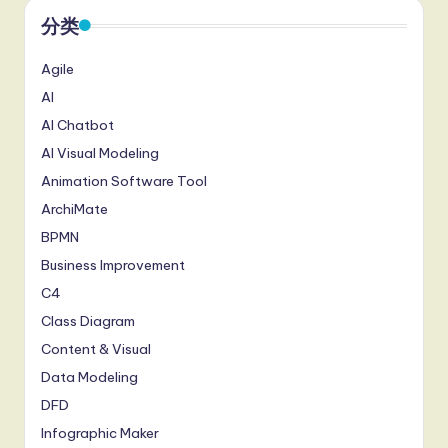
分类
Agile
AI
AI Chatbot
AI Visual Modeling
Animation Software Tool
ArchiMate
BPMN
Business Improvement
C4
Class Diagram
Content & Visual
Data Modeling
DFD
Infographic Maker