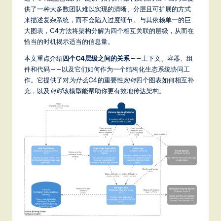
m
供了一种大多数团队难以实现的清晰、分层且可扩展的方式
p
来描述复杂系统，而不会陷入过度细节。与其依赖单一的巨
li
大图表，C4方法将架构分解为四个相互关联的层级，从而在
恰当的时机揭示适当的信息量。
fi
本文重点介绍
四个C4层级之间的关系
——上下文、容器、组
e
件和代码——以及它们如何作为一个结构化生态系统协同工
d
作。它提供了对
为什么
C4的重要性
如何
四个图表如何相互补
充，以及
何时
该模型能帮助你更有效地传达架构。
C
hi
n
e
s
e
-
L