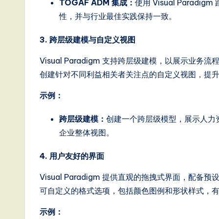
T
TOGAF ADM 集成：
使用 Visual Para
性，并与行业最佳实践保持一致。
r
3. 跨层级建模与自定义视图
e
Visual Paradigm 支持跨层级建模，以展
n
创建针对不同利益相关者关注点的自定义视图，提
d
示例：
s
跨层级建模：
创建一个跨层级模型，展示人力
in
企业整体视图。
A
4. 用户友好的界面
I,
Visual Paradigm 提供直观的拖拽式界面
S
可自定义的格式选项，包括颜色图例和形状样式，
o
示例：