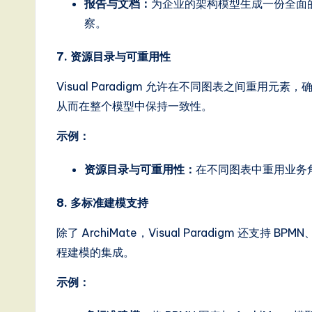
报告与文档：
为企业的架构模型生成一份全面
g
察。
it
7. 资源目录与可重用性
a
Visual Paradigm 允许在不同图表之间重
从而在整个模型中保持一致性。
l
示例：
In
n
资源目录与可重用性：
在不同图表中重用业务
o
8. 多标准建模支持
v
除了 ArchiMate，Visual Paradigm 还
程建模的集成。
a
示例：
ti