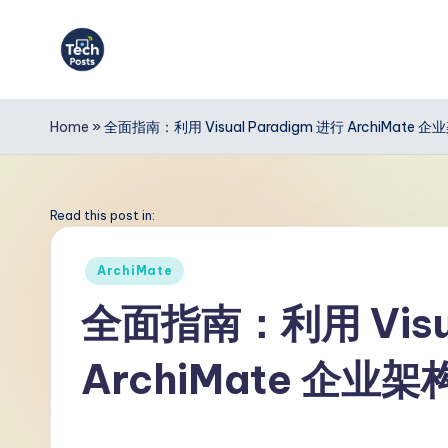
Skip
to
T
content
e
Home
»
全面指南：利用 Visual Paradigm 进行 ArchiMate 
c
h
Read this post in:
P
Posted
ArchiMate
in
o
全面指南：利用 Visua
s
ArchiMate 企业
t
s