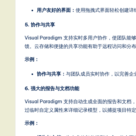
ft
用户友好的界面：
使用拖拽式界面轻松创建详细的
w
5. 协作与共享
a
Visual Paradigm 支持实时多用户协作，
r
馈。云存储和便捷的共享功能有助于远程访问和分
e
示例：
,
协作与共享：
与团队成员实时协作，以完善企
a
6. 强大的报告与文档功能
n
Visual Paradigm 支持自动生成全面的报
d
过临时自定义属性来详细记录模型，以捕捉项目特
D
示例：
i