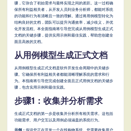
m
骤，它弥合了初始需求与最终实现之间的差距。这一过程确
p
保所有利益相关者，从开发人员到业务分析师，都能对系统
的功能和行为有清晰且一致的理解。通过将用例模型转化为
li
结构良好的文档，团队可以提升沟通效率，减少歧义，并优
fi
化开发流程。本全面指南将引导您完成从用例模型生成正式
文档的关键步骤，提供实用示例和最佳实践，帮助您创建全
e
面且高效的文档。
d
从用例模型生成正式文档
C
hi
从用例模型生成正式文档是软件开发生命周期中的关键步
骤。它确保所有利益相关者都能清晰理解系统的需求和行
n
为。本指南将引导您完成创建全面且正式用例文档的关键步
e
骤，包含实用示例和最佳实践。
s
步骤1：收集并分析需求
e
生成正式文档的第一步是收集并分析所有相关需求。这包括
-
功能需求、用户交互以及用例必须涵盖的系统行为。
L
示例：
假设您正在开发一个在线购物系统。您需要收集用户