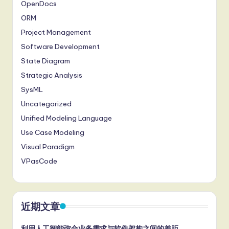
OpenDocs
ORM
Project Management
Software Development
State Diagram
Strategic Analysis
SysML
Uncategorized
Unified Modeling Language
Use Case Modeling
Visual Paradigm
VPasCode
近期文章
利用人工智能弥合业务需求与软件架构之间的差距