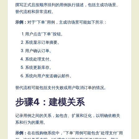
撰写正式且按顺序排列的用例执行描述，包括主成功场景、
S
替代流程和异常流程。
o
示例：
对于“下单”用例，主成功场景可能如下所示：
ft
用户点击“下单”按钮。
w
系统显示订单摘要。
a
用户确认订单。
r
系统处理支付。
系统更新库存。
e
系统向用户发送确认邮件。
,
替代流程可能包括支付失败或用户取消订单的情况。
a
步骤4：建模关系
n
d
记录用例之间的关系，如包含、扩展和泛化，以明确依赖关
D
系和行为的重用。
ig
示例：
在在线购物系统中，“下单”用例可能包含“处理支付”用