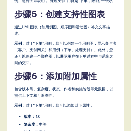
例。这种关系表明，“处理支付”用例是“下单”用例的一部分。
it
a
步骤5：创建支持性图表
l
通过UML图表（如用例图、顺序图和活动图）补充文字描
In
述。
n
示例：
对于“下单”用例，您可以创建一个用例图，展示参与者
o
（客户、支付网关）和用例（下单、处理支付）。此外，您
还可以创建一个顺序图，以展示用户在下单过程中与系统之
v
间的交互。
a
步骤6：添加附加属性
ti
o
包含版本号、复杂度、状态、作者和实施阶段等元数据，以
提供上下文和可追溯性。
n
示例：
对于“下单”用例，您可以添加以下属性：
版本：
1.0
复杂度：
中等