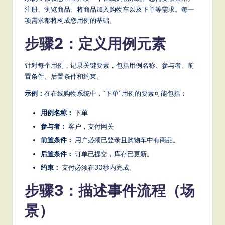
a
注册、浏览商品、将商品加入购物车以及下单等需求。每一
项需求都将构成您用例的基础。
t
e
步骤2：定义用例元素
s
针对每个用例，记录关键要素，包括用例名称、参与者、前
t
置条件、后置条件和约束。
T
示例：
在在线购物系统中，“下单”用例的要素可能包括：
r
用例名称：
下单
e
参与者：
客户，支付网关
n
前置条件：
用户必须已登录且购物车中有商品。
d
后置条件：
订单已提交，库存已更新。
约束：
支付必须在30秒内完成。
s
步骤3：描述事件流程（场
in
A
景）
I,