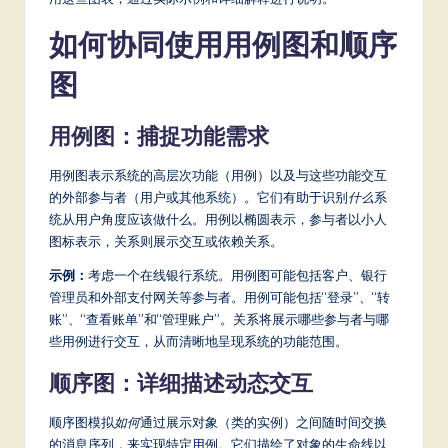
m
p
如何协同使用用例图和顺序
li
图
fi
e
用例图：捕捉功能需求
d
用例图表示系统的高层次功能（用例）以及与这些功能交互
C
的外部参与者（用户或其他系统）。它们有助于识别
什么
系
统从用户角度应该做什么。用例以椭圆表示，参与者以小人
hi
图标表示，关系则展示交互或依赖关系。
n
示例：
考虑一个在线银行系统。用例图可能包括客户、银行
e
管理员和外部支付网关等参与者。用例可能包括“登录”、“转
账”、“查看账单”和“管理账户”。关系将展示哪些参与者与哪
s
些用例进行交互，从而清晰地呈现系统的功能范围。
e
顺序图：详细描述动态交互
-
顺序图模拟
如何
通过展示对象（类的实例）之间随时间交换
L
的消息序列，来实现特定用例。它们描绘了对象的生命线以