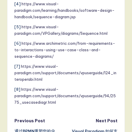
[4]
https://www.visual-
paradigm.com/learning/handbooks/software-design-
handbook/sequence-diagram.jsp
[5]
https://www.visual-
paradigm.com/VPGallery/diagrams/Sequence.html
[6]
https://www.archimetric.com/from-requirements-
to-interactions-using-use-case-class-and-
sequence-diagrams/
[7]
https://www.visual-
paradigm.com/support/documents/vpuserguide/124_in
teroperabi.html
[8]
https://www.visual-
paradigm.com/support/documents/vpuserguide/94/25
75_usecasediagr.html
Post
Previous Post
Next Post
通过BPMN重塑您的业
Visual Paradigm 如何支