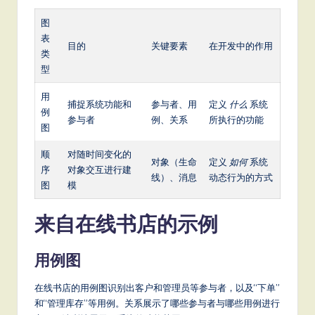
图
表
目的
关键要素
在开发中的作用
类
型
用
捕捉系统功能和
参与者、用
定义
什么
系统
例
参与者
例、关系
所执行的功能
图
顺
对随时间变化的
对象（生命
定义
如何
系统
序
对象交互进行建
线）、消息
动态行为的方式
图
模
来自在线书店的示例
用例图
在线书店的用例图识别出客户和管理员等参与者，以及“下单”
和“管理库存”等用例。关系展示了哪些参与者与哪些用例进行