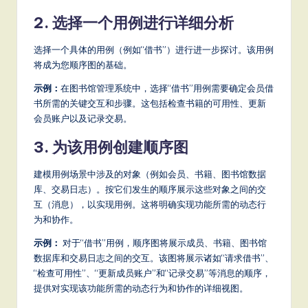
S
2. 选择一个用例进行详细分析
o
选择一个具体的用例（例如“借书”）进行进一步探讨。该用例
ft
将成为您顺序图的基础。
w
示例：
在图书馆管理系统中，选择“借书”用例需要确定会员借
书所需的关键交互和步骤。这包括检查书籍的可用性、更新
a
会员账户以及记录交易。
r
3. 为该用例创建顺序图
e
建模用例场景中涉及的对象（例如会员、书籍、图书馆数据
,
库、交易日志）。按它们发生的顺序展示这些对象之间的交
a
互（消息），以实现用例。这将明确实现功能所需的动态行
为和协作。
n
d
示例：
对于“借书”用例，顺序图将展示成员、书籍、图书馆
数据库和交易日志之间的交互。该图将展示诸如“请求借书”、
D
“检查可用性”、“更新成员账户”和“记录交易”等消息的顺序，
ig
提供对实现该功能所需的动态行为和协作的详细视图。