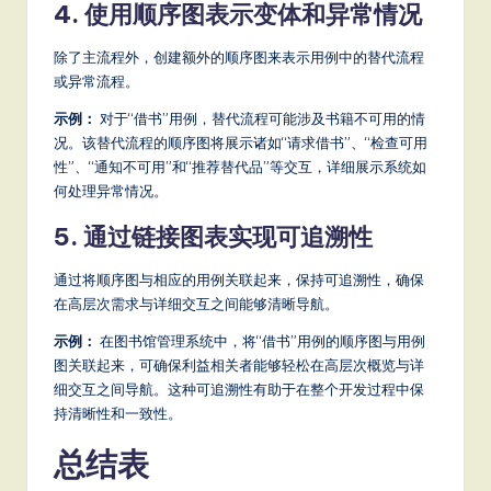
it
4. 使用顺序图表示变体和异常情况
a
除了主流程外，创建额外的顺序图来表示用例中的替代流程
l
或异常流程。
In
示例：
对于“借书”用例，替代流程可能涉及书籍不可用的情
况。该替代流程的顺序图将展示诸如“请求借书”、“检查可用
n
性”、“通知不可用”和“推荐替代品”等交互，详细展示系统如
o
何处理异常情况。
v
5. 通过链接图表实现可追溯性
a
通过将顺序图与相应的用例关联起来，保持可追溯性，确保
ti
在高层次需求与详细交互之间能够清晰导航。
o
示例：
在图书馆管理系统中，将“借书”用例的顺序图与用例
图关联起来，可确保利益相关者能够轻松在高层次概览与详
n
细交互之间导航。这种可追溯性有助于在整个开发过程中保
持清晰性和一致性。
总结表