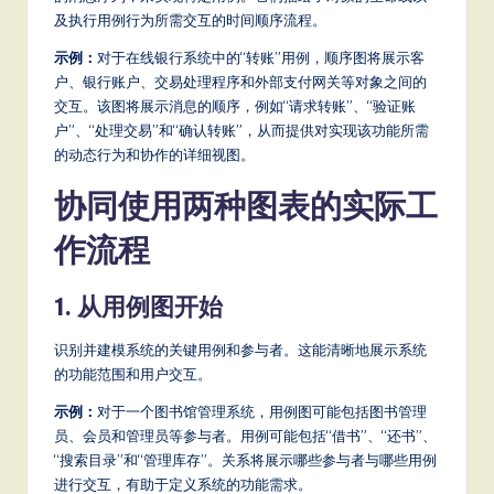
a
及执行用例行为所需交互的时间顺序流程。
t
示例：
对于在线银行系统中的“转账”用例，顺序图将展示客
户、银行账户、交易处理程序和外部支付网关等对象之间的
e
交互。该图将展示消息的顺序，例如“请求转账”、“验证账
s
户”、“处理交易”和“确认转账”，从而提供对实现该功能所需
的动态行为和协作的详细视图。
t
T
协同使用两种图表的实际工
r
作流程
e
1. 从用例图开始
n
d
识别并建模系统的关键用例和参与者。这能清晰地展示系统
s
的功能范围和用户交互。
in
示例：
对于一个图书馆管理系统，用例图可能包括图书管理
员、会员和管理员等参与者。用例可能包括“借书”、“还书”、
A
“搜索目录”和“管理库存”。关系将展示哪些参与者与哪些用例
I,
进行交互，有助于定义系统的功能需求。