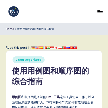
Skip
to
T
content
e
Home
»
使用用例图和顺序图的综合指南
c
h
Read this post in:
P
Posted
o
Uncategorized
in
s
使用用例图和顺序图的
t
综合指南
s
S
用例图
和顺序图是互补的
UML工具
这些工具协同工作，以全
i
面理解系统功能和行为。本指南将引导您如何有效地结合使
用这些图表，通过实际示例和详细解释进行说明。