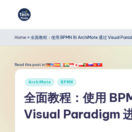
Skip
to
T
content
e
Home
»
全面教程：使用 BPMN 和 ArchiMate 通过 Visual P
c
h
Read this post in:
P
Posted
ArchiMate
BPMN
o
in
全面教程：使用 BPMN
s
Visual Paradi
t
s