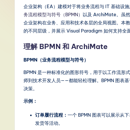
S
企业架构（EA）建模对于将业务流程与 IT 基础
务流程模型与符号（BPMN）
以及 ArchiMate。
i
企业架构在业务、应用和技术各层的全局视图。本教程将引
m
的不同层级，并展示 Visual Paradigm 如何支
p
理解 BPMN 和 ArchiMate
li
BPMN（业务流程模型与符号）
fi
BPMN 是一种标准化的图形符号，用于以工作流形
e
师到技术开发人员——都能轻松理解。BPMN 图表
决策。
d
示例：
C
hi
订单履行流程：
一个 BPMN 图表可以展示
发货等活动。
n