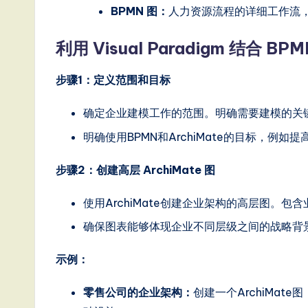
BPMN 图：
人力资源流程的详细工作流
g
利用 Visual Paradigm 结合 BP
it
a
步骤1：定义范围和目标
l
确定企业建模工作的范围。明确需要建模的关
In
明确使用BPMN和ArchiMate的目标，例
n
步骤2：创建高层 ArchiMate 图
o
使用ArchiMate创建企业架构的高层图。
v
确保图表能够体现企业不同层级之间的战略背
a
示例：
ti
零售公司的企业架构：
创建一个ArchiMa