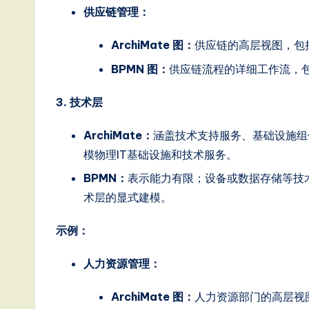
ft
供应链管理：
w
ArchiMate 图：
供应链的高层视图，包
a
BPMN 图：
供应链流程的详细工作流，
r
3. 技术层
e
ArchiMate：
涵盖技术支持服务、基础设施组
模物理IT基础设施和技术服务。
,
BPMN：
表示能力有限；设备或数据存储等技
a
术层的显式建模。
n
示例：
d
人力资源管理：
D
ArchiMate 图：
人力资源部门的高层视
i