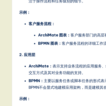
T
注于操作流程和任务级别的细节。
r
示例：
e
客户服务流程：
n
ArchiMate 图表：
客户服务部门的高层
d
BPMN 图表：
客户服务流程的详细工作
s
2. 应用层
in
ArchiMate：
表示支持业务流程的应用服务、
A
交互方式及其对业务功能的支持。
I,
BPMN：
主要以服务任务或脚本任务的形式表
BPMN不会显式地建模应用架构，而是建模其
S
示例：
o