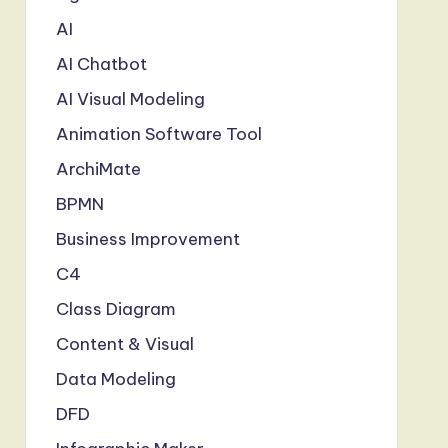
AI
AI Chatbot
AI Visual Modeling
Animation Software Tool
ArchiMate
BPMN
Business Improvement
C4
Class Diagram
Content & Visual
Data Modeling
DFD