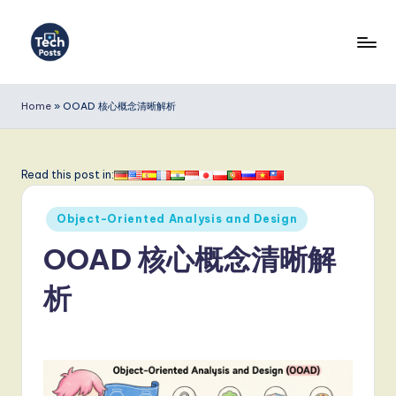
Skip
to
T
content
e
Home
»
OOAD 核心概念清晰解析
c
h
Read this post in:
P
Posted
o
Object-Oriented Analysis and Design
in
s
OOAD 核心概念清晰解
t
析
s
S
i