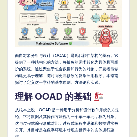
m
p
li
fi
e
d
面向对象分析与设计（OOAD）是现代软件架构的基石。它
C
提供了一种结构化的方法，将抽象的需求转化为具体且可维
护的系统。通过聚焦于包含数据和行为的对象，开发者能够
hi
构建更易于理解、随时间更易修改的复杂应用程序。本指南
n
探讨了定义这一学科的基本原则、方法论和实践。
e
理解 OOAD 的基础
s
e
从根本上说，OOAD 是一种用于分析和设计软件系统的方法
论。它将数据及其操作方法视为一个单一单元，称为对象。
-
这与过程式编程形成对比，过程式编程中逻辑和数据通常被
L
分开。其目标是在数字环境中对现实世界中的实体进行建
模。