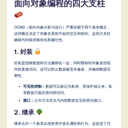
面向对象编程的四大支柱
it
a
l
OOAD（面向对象分析与设计）严重依赖于四个基本概念，
In
这些概念决定了对象在系统中如何交互和组织。这四大支柱
n
确保代码保持模块化和健壮性。
o
1. 封装
v
封装是指将数据和方法捆绑在一起，同时限制对对象某些组
a
件的直接访问。这可以防止数据被意外修改，并确保数据完
整性。
ti
o
可见性控制：
数据可以标记为私有、受保护或公有。私
有数据只能在类内部访问。
n
接口：
公共方法充当与内部数据交互的受控接口。
2. 继承
继承允许一个新类从现有类中派生属性和行为。这促进了代