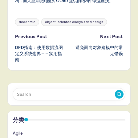
构，而大型系统则能从 OOAD 提供的结构中获益匪浅。
Tags:
academic
object-oriented analysis and design
Post
Previous Post
Next Post
DFD指南：使用数据流图
避免面向对象建模中的常
navigation
定义系统边界——实用指
见错误
南
分类
Agile