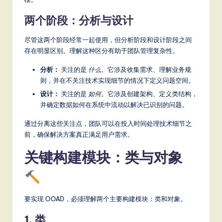
a
两个阶段：分析与设计
t
e
尽管这两个阶段经常一起使用，但分析阶段和设计阶段之间
存在明显区别。理解这种区分有助于团队管理复杂性。
s
分析：
关注的是
什么
。它涉及收集需求、理解业务规
t
则，并在不关注技术实现细节的情况下定义问题空间。
T
设计：
关注的是
如何
。它涉及创建架构、定义类结构，
r
并确定数据如何在系统中流动以解决已识别的问题。
e
通过分离这些关注点，团队可以在投入时间处理技术细节之
前，确保解决方案真正满足用户需求。
n
d
关键构建模块：类与对象
s
in
要实现 OOAD，必须理解两个主要构建模块：类和对象。
A
1. 类
I,