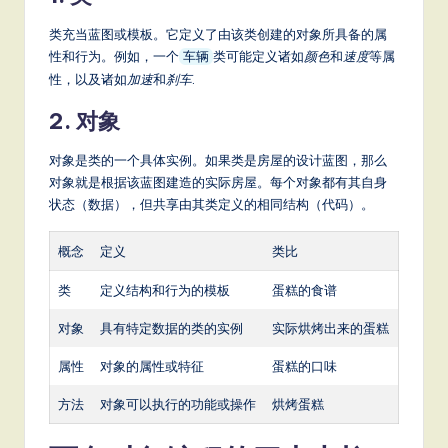
S
类充当蓝图或模板。它定义了由该类创建的对象所具备的属
o
性和行为。例如，一个
类可能定义诸如
颜色
和
速度
等属
车辆
性，以及诸如
加速
和
刹车
.
ft
2. 对象
w
a
对象是类的一个具体实例。如果类是房屋的设计蓝图，那么
对象就是根据该蓝图建造的实际房屋。每个对象都有其自身
r
状态（数据），但共享由其类定义的相同结构（代码）。
e
概念
定义
类比
,
a
类
定义结构和行为的模板
蛋糕的食谱
n
对象
具有特定数据的类的实例
实际烘烤出来的蛋糕
d
属性
对象的属性或特征
蛋糕的口味
D
方法
对象可以执行的功能或操作
烘烤蛋糕
ig