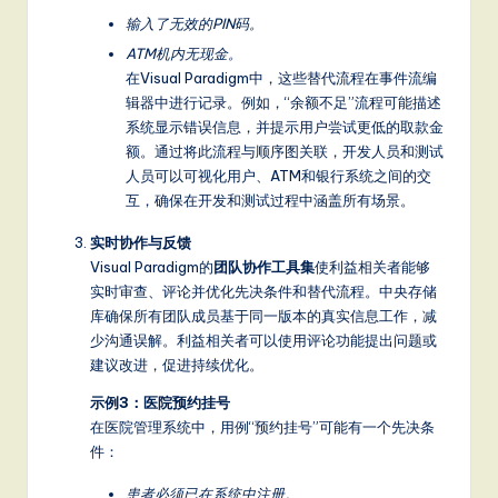
it
输入了无效的PIN码。
a
ATM机内无现金。
l
在Visual Paradigm中，这些替代流程在事件流编
辑器中进行记录。例如，“余额不足”流程可能描述
In
系统显示错误信息，并提示用户尝试更低的取款金
n
额。通过将此流程与顺序图关联，开发人员和测试
人员可以可视化用户、ATM和银行系统之间的交
o
互，确保在开发和测试过程中涵盖所有场景。
v
实时协作与反馈
a
Visual Paradigm的
团队协作工具集
使利益相关者能够
实时审查、评论并优化先决条件和替代流程。中央存储
ti
库确保所有团队成员基于同一版本的真实信息工作，减
o
少沟通误解。利益相关者可以使用评论功能提出问题或
建议改进，促进持续优化。
n
示例3：医院预约挂号
在医院管理系统中，用例“预约挂号”可能有一个先决条
件：
患者必须已在系统中注册。