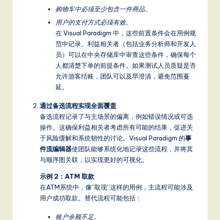
购物车中必须至少包含一件商品。
S
用户的支付方式必须有效。
o
在 Visual Paradigm 中，这些前置条件会在用例规
ft
范中记录。利益相关者（包括业务分析师和开发人
员）可以在中央存储库中审查这些条件，确保每个
w
人都清楚下单的前提条件。如果测试人员质疑是否
a
允许游客结账，团队可以及早澄清，避免范围蔓
延。
r
通过备选流程实现全面覆盖
e
备选流程记录了与主场景的偏离，例如错误情况或可选
,
操作。这确保利益相关者考虑所有可能的结果，促进关
于风险缓解和系统韧性的讨论。Visual Paradigm 的
事
a
件流编辑器
使团队能够系统化地记录这些流程，并将其
n
与顺序图关联，以实现更好的可视化。
d
示例 2：ATM 取款
在ATM系统中，像“取现”这样的用例，主流程可能涉及
D
用户成功取款。替代流程可能包括：
ig
账户余额不足。