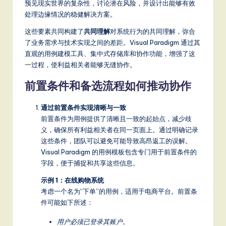
预见现实世界的复杂性，讨论潜在风险，并设计出能够有效
a
处理边缘情况的稳健解决方案。
t
这些要素共同构建了
共同理解
对系统行为的共同理解，弥合
e
了业务需求与技术实现之间的差距。Visual Paradigm 通过其
直观的用例建模工具、集中式存储库和协作功能，增强了这
s
一过程，使利益相关者能够无缝协作。
t
前置条件和备选流程如何推动协作
T
r
通过前置条件实现清晰与一致
前置条件为用例提供了清晰且一致的起始点，减少歧
e
义，确保所有利益相关者在同一页面上。通过明确记录
n
这些条件，团队可以避免可能导致高昂返工的误解。
Visual Paradigm 的用例模板包含专门用于前置条件的
d
字段，便于捕捉和共享这些信息。
s
示例 1：在线购物系统
in
考虑一个名为“下单”的用例，适用于电商平台。前置条
件可能如下所述：
A
I,
用户必须已登录其账户。