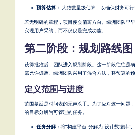
ft
预算估算：
大致数量级估算，以确保财务可行
w
若无明确的章程，项目便会偏离方向。绿洲团队早
a
实现用户采纳，而不仅仅是完成功能。
r
第二阶段：规划路线
e
获得批准后，团队进入规划阶段。这一阶段往往是
,
需允许偏离。绿洲团队采用了混合方法，将预算的
a
定义范围与进度
n
范围蔓延是时间表的无声杀手。为了应对这一问题，
d
的目标分解为可管理的任务。
D
任务分解：
将“构建平台”分解为“设计数据库”、
i