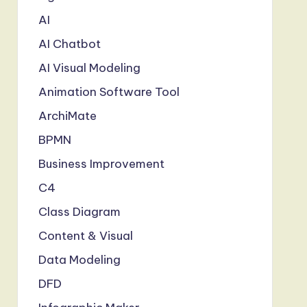
AI
AI Chatbot
AI Visual Modeling
Animation Software Tool
ArchiMate
BPMN
Business Improvement
C4
Class Diagram
Content & Visual
Data Modeling
DFD