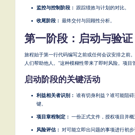
T
监控与控制阶段：
跟踪绩效与计划的对比。
r
收尾阶段：
最终交付与回顾性分析。
e
第一阶段：启动与验
n
d
旅程始于第一行代码编写之前或任何会议安排之前。
人们帮助他人。”这种模糊性带来了即时风险。项目
s
in
启动阶段的关键活动
A
利益相关者识别：
谁有切身利益？谁可能阻碍
I,
键。
S
项目章程制定：
一份正式文件，授权项目并概
o
风险评估：
对可能立即出问题的事项进行初步