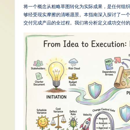
S
将一个概念从粗略草图转化为实际成果，是任何组
够经受现实摩擦的清晰愿景。本指南深入探讨了一
i
交付完成产品的全过程。我们将分析定义成功交付
m
p
li
fi
e
d
C
hi
n