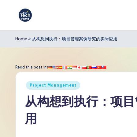
Skip
to
T
content
e
Home
»
从构想到执行：项目管理案例研究的实际应用
c
h
Read this post in:
P
Posted
Project Management
o
in
从构想到执行：项目
s
用
t
s