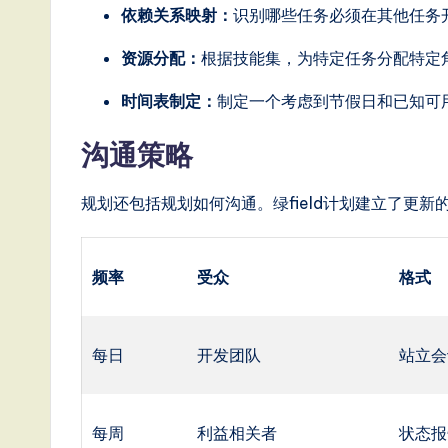
依赖关系映射：
识别哪些任务必须在其他任务
g
资源分配：
根据技能集，为特定任务分配特定
it
时间表制定：
制定一个考虑到节假日和已知可
a
沟通策略
l
In
规划还包括规划如何沟通。绿field计划建立了更新
n
频率
受众
格式
o
v
每日
开发团队
站立会
a
ti
每周
利益相关者
状态报