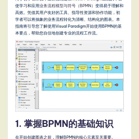
m
使学习和应用
业务流程模型与符号（BPMN）
变得易于理解和
p
高效。凭借其用户友好的工具、指导性资源和协作功能，初
li
学者可以将抽象的业务流程转化为清晰、结构化的图表。本
指南将引导您了解使用Visual Paradigm开始使用BPMN的基
fi
本要点，帮助您自信地创建专业的流程工作流。
e
d
C
hi
n
e
s
e
1. 掌握BPMN的基础知识
-
L
在开始创建图表之前，理解BPMN的核心元素至关重要。