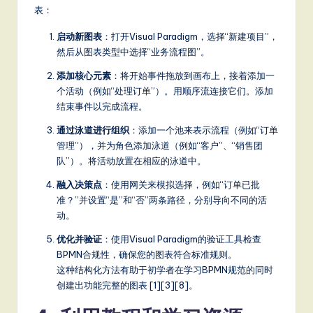
it
表：
a
启动新图表
：打开Visual Paradigm，选择“新建项目”，
l
然后从图表类型中选择“业务流程图”。
In
添加核心元素
：将开始事件拖放到画布上，接着添加一
个活动（例如“处理订单”）。用顺序流连接它们。添加
n
结束事件以完成流程。
o
通过泳道进行组织
：添加一个池来表示流程（例如“订单
v
管理”），并为角色添加泳道（例如“客户”、“销售团
队”）。将活动放置在相应的泳道中。
a
融入决策点
：使用网关来模拟选择，例如“订单已批
ti
准？”并设置“是”和“否”两条路径，分别导向不同的活
o
动。
n
优化并验证
：使用Visual Paradigm的验证工具检查
BPMN合规性，确保您的图表符合标准规则。
这种结构化方法有助于初学者在学习BPMN规范的同时
创建出功能完整的图表 [1][3][8]。