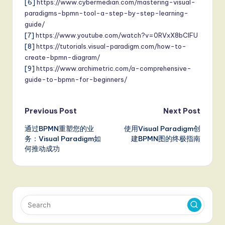
[6]
https://www.cybermedian.com/mastering-visual-
paradigms-bpmn-tool-a-step-by-step-learning-
guide/
[7]
https://www.youtube.com/watch?v=0RVxX8bClFU
[8]
https://tutorials.visual-paradigm.com/how-to-
create-bpmn-diagram/
[9]
https://www.archimetric.com/a-comprehensive-
guide-to-bpmn-for-beginners/
Post
Previous Post
Next Post
通过BPMN重塑您的业
使用Visual Paradigm创
navigation
务：Visual Paradigm如
建BPMN图的终极指南
何推动成功