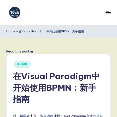
Skip
to
T
content
e
Home
»
在Visual Paradigm中开始使用BPMN：新手指南
c
h
Read this post in:
P
Posted
o
BPMN
in
s
在Visual Paradigm中
t
开始使用BPMN：新手
s
指南
S
i
对于初学者来说，业务流程建模
Visual Paradigm
直观的平台