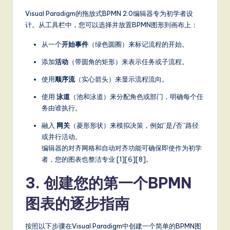
S
Visual Paradigm的拖放式BPMN 2.0编辑器专为初学者设
计。从工具栏中，您可以选择并放置BPMN图形到画布上：
o
从一个
开始事件
（绿色圆圈）来标记流程的开始。
ft
添加
活动
（带圆角的矩形）来表示任务或子流程。
w
使用
顺序流
（实心箭头）来显示流程流向。
a
r
使用
泳道
（池和泳道）来分配角色或部门，明确每个任
务由谁执行。
e
融入
网关
（菱形形状）来模拟决策，例如“是/否”路径
,
或并行活动。
a
编辑器的对齐网格和自动对齐功能可确保即使作为初学
者，您的图表也整洁专业 [1][6][8]。
n
3. 创建您的第一个BPMN
d
D
图表的逐步指南
ig
按照以下步骤在Visual Paradigm中创建一个简单的BPMN图