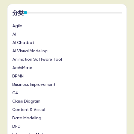
分类
Agile
AI
AI Chatbot
AI Visual Modeling
Animation Software Tool
ArchiMate
BPMN
Business Improvement
C4
Class Diagram
Content & Visual
Data Modeling
DFD