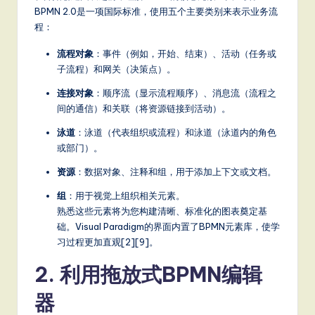
a
BPMN 2.0是一项国际标准，使用五个主要类别来表示业务流
程：
t
e
流程对象
：事件（例如，开始、结束）、活动（任务或
子流程）和网关（决策点）。
s
连接对象
：顺序流（显示流程顺序）、消息流（流程之
t
间的通信）和关联（将资源链接到活动）。
T
泳道
：泳道（代表组织或流程）和泳道（泳道内的角色
r
或部门）。
e
资源
：数据对象、注释和组，用于添加上下文或文档。
n
组
：用于视觉上组织相关元素。
熟悉这些元素将为您构建清晰、标准化的图表奠定基
d
础。Visual Paradigm的界面内置了BPMN元素库，使学
s
习过程更加直观[2][9]。
in
2. 利用拖放式BPMN编辑
A
器
I,