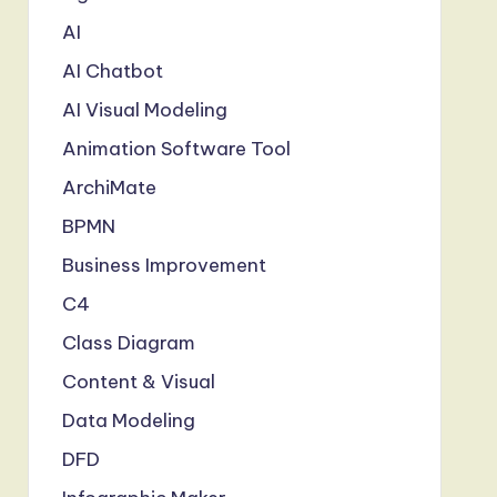
AI
AI Chatbot
AI Visual Modeling
Animation Software Tool
ArchiMate
BPMN
Business Improvement
C4
Class Diagram
Content & Visual
Data Modeling
DFD