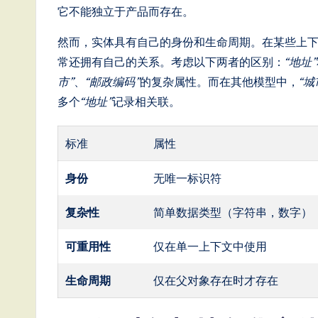
ft
它不能独立于产品而存在。
w
然而，实体具有自己的身份和生命周期。在某些上
常还拥有自己的关系。考虑以下两者的区别：
“地址”
a
市”
、
“邮政编码”
的复杂属性。而在其他模型中，
“城
r
多个
“地址”
记录相关联。
e
标准
属性
,
身份
无唯一标识符
a
复杂性
简单数据类型（字符串，数字）
n
可重用性
仅在单一上下文中使用
d
D
生命周期
仅在父对象存在时才存在
i