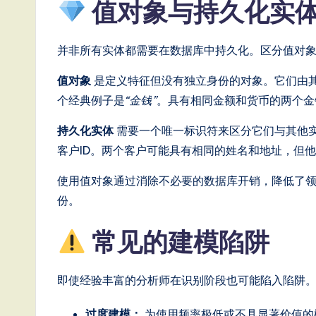
值对象与持久化实
g
it
并非所有实体都需要在数据库中持久化。区分值对
a
值对象
是定义特征但没有独立身份的对象。它们由
个经典例子是
“金钱”
。具有相同金额和货币的两个金
l
持久化实体
需要一个唯一标识符来区分它们与其他
In
客户ID。两个客户可能具有相同的姓名和地址，但
n
使用值对象通过消除不必要的数据库开销，降低了
o
份。
v
常见的建模陷阱
a
即使经验丰富的分析师在识别阶段也可能陷入陷阱
ti
过度建模：
为使用频率极低或不具显著价值的