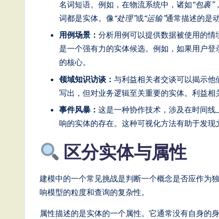
T
名词短语。例如，在物流系统中，诸如
“包裹”
词都是实体。像
“处理”
或
“运输”
通常描述的是
r
用例场景：
分析用例可以提供数据被使用的情
e
是一个强有力的实体候选。例如，如果用户登
n
的核心。
领域知识访谈：
与利益相关者交谈可以揭示他
d
写出，但对业务逻辑至关重要的实体。利益相
s
事件风暴：
这是一种协作技术，涉及在时间线
in
响的实体的存在。这种可视化方法有助于发现
A
区分实体与属性
I,
建模中的一个常见挑战是判断一个概念是否应作为
S
响模型的粒度和查询的复杂性。
o
属性描述的是实体的一个属性。它通常没有自身的