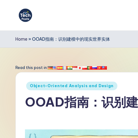
Skip
to
T
content
e
Home
»
OOAD指南：识别建模中的现实世界实体
c
h
Read this post in:
P
Posted
Object-Oriented Analysis and Design
o
in
OOAD指南：识别
s
t
s