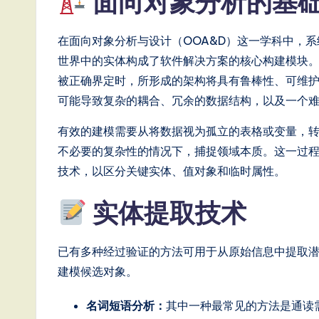
面向对象分析的基
e
在面向对象分析与设计（OOA&D）这一学科中，
s
世界中的实体构成了软件解决方案的核心构建模块
e
被正确界定时，所形成的架构将具有鲁棒性、可维
可能导致复杂的耦合、冗余的数据结构，以及一个
-
有效的建模需要从将数据视为孤立的表格或变量，
L
不必要的复杂性的情况下，捕捉领域本质。这一过
a
技术，以区分关键实体、值对象和临时属性。
t
实体提取技术
e
已有多种经过验证的方法可用于从原始信息中提取
s
建模候选对象。
t
名词短语分析：
其中一种最常见的方法是通读