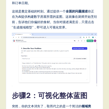
和订单日期。
S
这就是奠定基础的时刻。通过提供一个
全面的问题描述
你正
o
在为AI提供构建数字房屋所需的蓝图。这就像在厨师开始烹饪
ft
前，告诉他们你偏好的食材。当你对描述满意后，只需点击
“生成领域模型”，即可进入可视化世界。
w
a
r
e
,
a
n
d
步骤2：可视化整体蓝图
D
ig
突然，你的文本消失了，取而代之的是一个简洁的
领域类