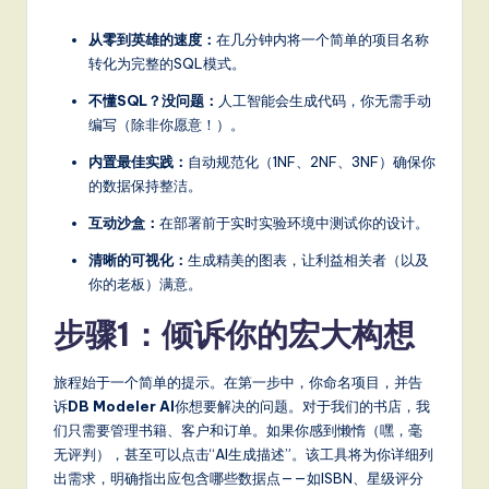
a
从零到英雄的速度：
在几分钟内将一个简单的项目名称
t
转化为完整的SQL模式。
e
不懂SQL？没问题：
人工智能会生成代码，你无需手动
s
编写（除非你愿意！）。
t
内置最佳实践：
自动规范化（1NF、2NF、3NF）确保你
的数据保持整洁。
T
互动沙盒：
在部署前于实时实验环境中测试你的设计。
r
清晰的可视化：
生成精美的图表，让利益相关者（以及
e
你的老板）满意。
n
步骤1：倾诉你的宏大构想
d
s
旅程始于一个简单的提示。在第一步中，你命名项目，并告
in
诉
DB Modeler AI
你想要解决的问题。对于我们的书店，我
们只需要管理书籍、客户和订单。如果你感到懒惰（嘿，毫
A
无评判），甚至可以点击“AI生成描述”。该工具将为你详细列
I,
出需求，明确指出应包含哪些数据点——如ISBN、星级评分