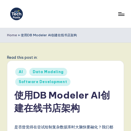
Skip
to
T
content
e
Home
»
使用DB Modeler AI创建在线书店架构
c
h
Read this post in:
P
Posted
o
AI
Data Modeling
in
s
Software Development
t
使用DB Modeler AI创
s
建在线书店架构
S
i
是否曾觉得在尝试绘制复杂数据库时大脑快要融化？我们都