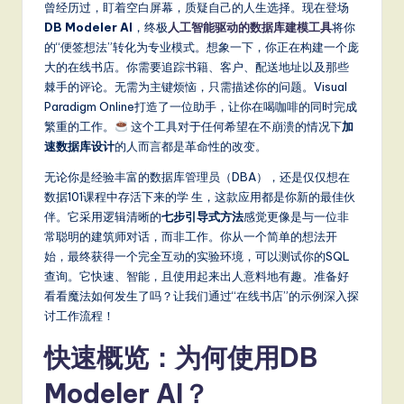
m
曾经历过，盯着空白屏幕，质疑自己的人生选择。现在登场
p
DB Modeler AI
，终极
人工智能驱动的数据库建模工具
将你
的“便签想法”转化为专业模式。想象一下，你正在构建一个庞
li
大的在线书店。你需要追踪书籍、客户、配送地址以及那些
fi
棘手的评论。无需为主键烦恼，只需描述你的问题。Visual
Paradigm Online打造了一位助手，让你在喝咖啡的同时完成
e
繁重的工作。
这个工具对于任何希望在不崩溃的情况下
加
d
速数据库设计
的人而言都是革命性的改变。
C
无论你是经验丰富的数据库管理员（DBA），还是仅仅想在
数据101课程中存活下来的学 生，这款应用都是你新的最佳伙
hi
伴。它采用逻辑清晰的
七步引导式方法
感觉更像是与一位非
n
常聪明的建筑师对话，而非工作。你从一个简单的想法开
始，最终获得一个完全互动的实验环境，可以测试你的SQL
e
查询。它快速、智能，且使用起来出人意料地有趣。准备好
s
看看魔法如何发生了吗？让我们通过“在线书店”的示例深入探
讨工作流程！
e
快速概览：为何使用DB
-
L
Modeler AI？