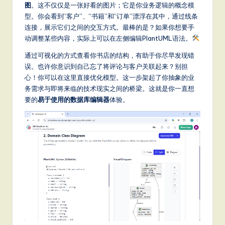
it
图
。这不仅仅是一张好看的图片；它是你业务逻辑的概念模
型。你会看到“客户”、“书籍”和“订单”漂浮在其中，通过线条
a
连接，展示它们之间的交互方式。最棒的是？如果你想要手
l
动调整某些内容，实际上可以在左侧编辑PlantUML语法。
In
通过可视化的方式查看你书店的结构，有助于你尽早发现错
误。也许你意识到自己忘了将评论与客户关联起来？别担
n
心！你可以在这里直接优化模型。这一步架起了你抽象的业
o
务需求与即将来临的技术现实之间的桥梁。这就是你一直想
要的
易于使用的数据库编辑器
体验。
v
a
ti
o
n