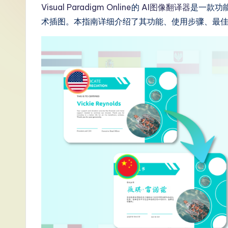
S
Visual Paradigm Online
的
AI图像翻译器
是一款功
术插图。本指南详细介绍了其功能、使用步骤、最
i
m
p
li
fi
e
d
C
hi
n