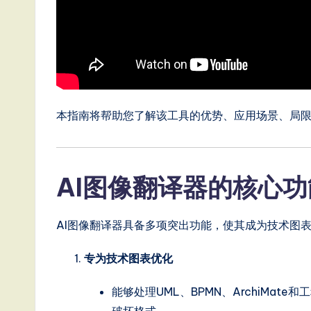
T
r
e
n
本指南将帮助您了解该工具的优势、应用场景、局
d
s
in
AI图像翻译器的核心功
A
AI图像翻译器具备多项突出功能，使其成为技术图
I,
专为技术图表优化
S
o
能够处理UML、BPMN、ArchiMa