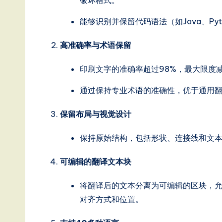
破坏格式。
ft
能够识别并保留代码语法（如Java、Py
w
高准确率与术语保留
a
印刷文字的准确率超过98%，最大限度
r
e
通过保持专业术语的准确性，优于通用
,
保留布局与视觉设计
a
保持原始结构，包括形状、连接线和文
n
可编辑的翻译文本块
d
将翻译后的文本分离为可编辑的区块，允许在
D
对齐方式和位置。
i