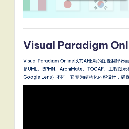
e
s
e
Visual Paradigm 
-
L
Visual Paradigm Online以其AI驱动
a
是UML、BPMN、ArchiMate、TOGAF、
Google Lens）不同，它专为结构化内容设计
t
e
s
t