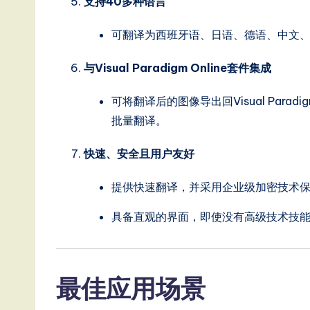
支持40多种语言
g
可翻译为西班牙语、日语、德语、中文
it
与Visual Paradigm Online套件集成
a
可将翻译后的图像导出回Visual Paradi
l
批量翻译。
In
快速、安全且用户友好
n
提供快速翻译，并采用企业级加密技术
o
具备直观的界面，即使没有高级技术技
v
a
最佳应用场景
ti