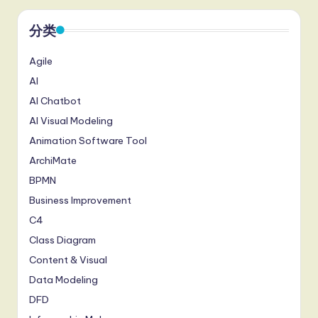
分类
Agile
AI
AI Chatbot
AI Visual Modeling
Animation Software Tool
ArchiMate
BPMN
Business Improvement
C4
Class Diagram
Content & Visual
Data Modeling
DFD