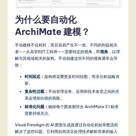
S
为什么要自动化
o
ft
ArchiMate 建模？
w
手动建模不仅耗时，而且容易产生不一致。不同的利益相关
a
者——从高管到IT工程师——需要特定的视角，即
视角
，以理
r
解与其领域相关的架构。手动创建这些不同的视角通常会导
致：
e
时间延迟：
架构师花费更多时间绘图，而非分析战略洞
,
察。
a
复杂性过载：
手动管理业务、应用和技术各层之间的关
n
系会增加出错的风险。
标准化问题：
确保每个图表都符合 ArchiMate 3.1 标准
d
需要持续关注。
D
Visual Paradigm 的 AI 图形生成器通过自动化初始草图流程
ig
解决了这些问题。它利用自然语言处理技术解析简单的输入