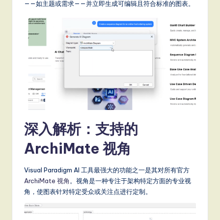
it
——如主题或需求——并立即生成可编辑且符合标准的图表。
a
l
In
n
o
v
a
深入解析：支持的
ti
ArchiMate 视角
o
n
Visual Paradigm AI 工具最强大的功能之一是其对所有官方
ArchiMate 视角
。视角是一种专注于架构特定方面的专业视
角，使图表针对特定受众或关注点进行定制。