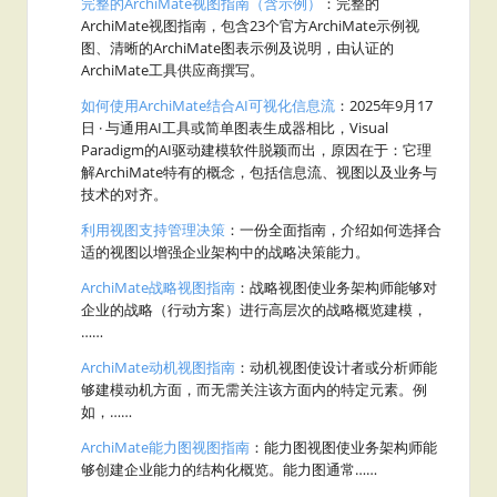
完整的ArchiMate视图指南（含示例）
：完整的
ArchiMate视图指南，包含23个官方ArchiMate示例视
图、清晰的ArchiMate图表示例及说明，由认证的
ArchiMate工具供应商撰写。
如何使用ArchiMate结合AI可视化信息流
：2025年9月17
日 · 与通用AI工具或简单图表生成器相比，Visual
Paradigm的AI驱动建模软件脱颖而出，原因在于：它理
解ArchiMate特有的概念，包括信息流、视图以及业务与
技术的对齐。
利用视图支持管理决策
：一份全面指南，介绍如何选择合
适的视图以增强企业架构中的战略决策能力。
ArchiMate战略视图指南
：战略视图使业务架构师能够对
企业的战略（行动方案）进行高层次的战略概览建模，
……
ArchiMate动机视图指南
：动机视图使设计者或分析师能
够建模动机方面，而无需关注该方面内的特定元素。例
如，……
ArchiMate能力图视图指南
：能力图视图使业务架构师能
够创建企业能力的结构化概览。能力图通常……