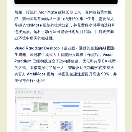
a
然而，传统的 ArchiMate 建模长期以来一直伴随着重大挑
t
战。架构师常常面临从一张白纸开始的艰巨任务，需要深入
e
掌握 ArchiMate 规范的技术知识，并花费数小时手动选择和
连接元素。这种手动方法可能会延迟项目启动，阻碍现代商
s
业环境中所需的敏捷性。
t
Visual Paradigm Desktop（企业版）通过其创新的
AI 图形
T
生成器
。通过将
生成式人工智能
融入建模工作流程，Visual
r
Paradigm 已经彻底改变了架构师创建、优化和共享 EA 模型
的方式。本指南探讨了这一人工智能驱动的功能如何支持所
e
有官方 ArchiMate 视角，将图形创建速度提升高达 90%，并
n
确保符合行业标准。
d
s
in
A
I,