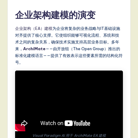
m
p
企业架构建模的演变
li
企业架构（EA）建模
为企业将复杂的业务战略与IT基础设施
fi
对齐提供了核心支撑。它使组织能够可视化流程、系统和技
e
术之间的复杂关系，确保技术实施支持高层业务目标。多年
来，
ArchiMate
——由开放组（The Open Group）推出的
d
标准化建模语言——提供了有效表示这些要素所需的结构化符
C
号。
hi
n
e
s
e
-
L
Visual Paradigm AI 用于 ArchiMate EA 建模