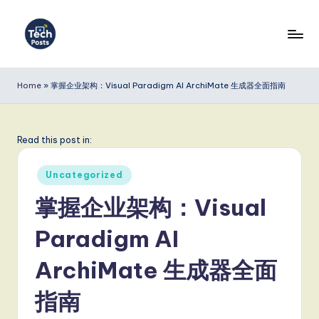
Skip
to
T
content
e
Home
»
掌握企业架构：Visual Paradigm AI ArchiMate 生成器全面指南
c
h
Read this post in:
P
Posted
o
Uncategorized
in
s
掌握企业架构：Visual
t
Paradigm AI
s
ArchiMate 生成器全面
S
i
指南