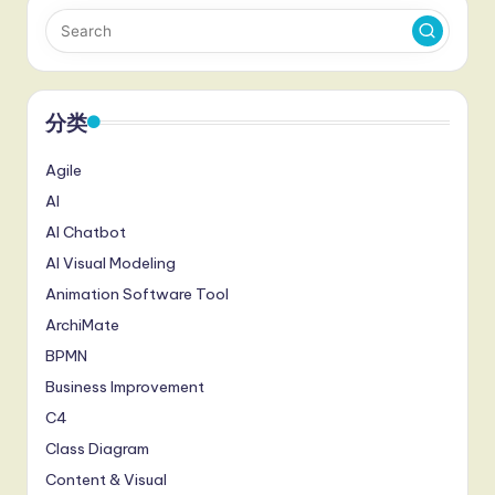
分类
Agile
AI
AI Chatbot
AI Visual Modeling
Animation Software Tool
ArchiMate
BPMN
Business Improvement
C4
Class Diagram
Content & Visual