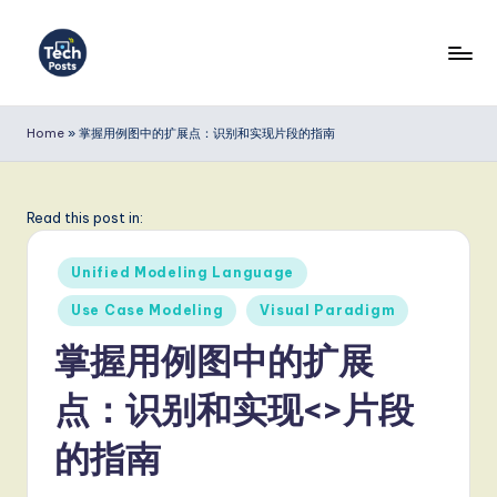
Skip
to
T
content
e
Home
»
掌握用例图中的扩展点：识别和实现片段的指南
c
h
Read this post in:
P
Posted
o
Unified Modeling Language
in
s
Use Case Modeling
Visual Paradigm
t
掌握用例图中的扩展
s
点：识别和实现<>片段
S
的指南
i