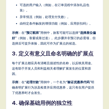
it
可选的用户输入（例如，在订单流程中添加礼品包
a
装）。
异常情况（例如，处理支付失败）。
l
由特定条件触发的增强功能（例如，应用折扣码）。
In
示例
：在
“预订航班”
用例中，旅客可能可以选择
“选择座位偏
n
好”
（例如，靠窗或靠过道）。此步骤并非预订的必需项，但
o
选择后可提升体验，因此可作为扩展点的候选。
v
3. 定义有意义且命名明确的扩展点
a
每个扩展点都应具有清晰且描述性的名称，以反映其用途。
ti
这有助于开发人员和利益相关者理解扩展发生的位置和原
o
因。
n
示例
：在
“处理付款”
用例中，一个名为
“验证优惠券代码”
明
确表明扩展行为涉及检查并应用优惠券，这只有在用户提供
了优惠券时才会发生。
4. 确保基础用例的独立性