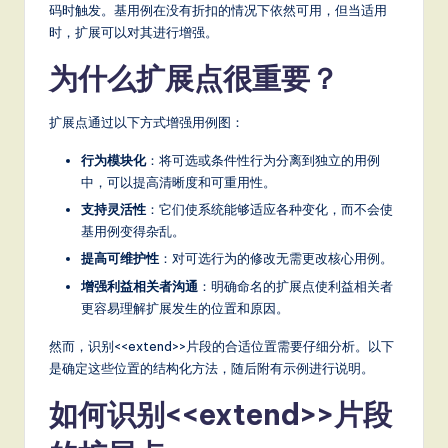
a
码时触发。基用例在没有折扣的情况下依然可用，但当适用
时，扩展可以对其进行增强。
t
为什么扩展点很重要？
e
s
扩展点通过以下方式增强用例图：
t
行为模块化
：将可选或条件性行为分离到独立的用例
T
中，可以提高清晰度和可重用性。
r
支持灵活性
：它们使系统能够适应各种变化，而不会使
基用例变得杂乱。
e
提高可维护性
：对可选行为的修改无需更改核心用例。
n
增强利益相关者沟通
：明确命名的扩展点使利益相关者
d
更容易理解扩展发生的位置和原因。
s
然而，识别<<extend>>片段的合适位置需要仔细分析。以下
是确定这些位置的结构化方法，随后附有示例进行说明。
in
如何识别<<extend>>片段
A
I,