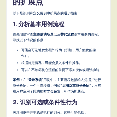
的扩展点
S
以下是识别和定义用例中扩展点的逐步指南：
o
1. 分析基本用例流程
ft
w
首先彻底审查
主要成功场景
以及
替代流程
基本用例的流程。
寻找以下情况的步骤：
a
r
可能会可选地发生额外行为（例如，用户触发的操
作）。
e
根据特定情况，可能会插入条件性操作。
,
可以在不破坏核心流程的前提下添加变体或增强功能。
a
示例
：在
“登录系统”
用例中，主要流程包括输入凭据并进行
n
身份验证。一个可选步骤，例如
“启用双重身份验证”
，只有
在用户启用了此功能时才会触发，可作为扩展点。
d
2. 识别可选或条件性行为
D
ig
关注用例中并非总是执行的部分。这些可能包括：