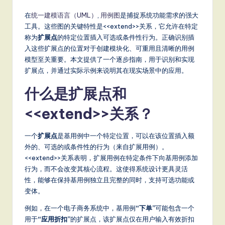
m
p
在
统一建模语言（UML）
,
用例图
是捕捉系统功能需求的强大
工具。这些图的关键特性是<<extend>>关系，它允许在特定
li
称为
扩展点
的特定位置插入可选或条件性行为。正确识别插
fi
入这些扩展点的位置对于创建模块化、可重用且清晰的用例
模型至关重要。本文提供了一个逐步指南，用于识别和实现
e
扩展点，并通过实际示例来说明其在现实场景中的应用。
d
什么是扩展点和
C
<<extend>>关系？
hi
n
一个
扩展点
是基用例中一个特定位置，可以在该位置插入额
e
外的、可选的或条件性的行为（来自扩展用例）。
<<extend>>关系表明，扩展用例在特定条件下向基用例添加
s
行为，而不会改变其核心流程。这使得系统设计更具灵活
e
性，能够在保持基用例独立且完整的同时，支持可选功能或
变体。
-
例如，在一个电子商务系统中，基用例
“下单”
可能包含一个
L
用于
“应用折扣”
的扩展点，该扩展点仅在用户输入有效折扣