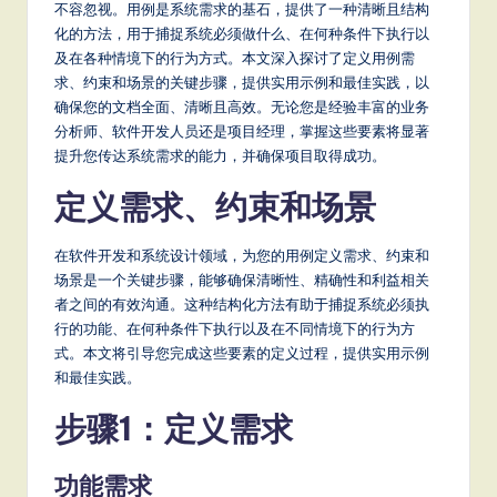
m
不容忽视。用例是系统需求的基石，提供了一种清晰且结构
p
化的方法，用于捕捉系统必须做什么、在何种条件下执行以
及在各种情境下的行为方式。本文深入探讨了定义用例需
li
求、约束和场景的关键步骤，提供实用示例和最佳实践，以
fi
确保您的文档全面、清晰且高效。无论您是经验丰富的业务
分析师、软件开发人员还是项目经理，掌握这些要素将显著
e
提升您传达系统需求的能力，并确保项目取得成功。
d
定义需求、约束和场景
C
hi
在软件开发和系统设计领域，为您的用例定义需求、约束和
场景是一个关键步骤，能够确保清晰性、精确性和利益相关
n
者之间的有效沟通。这种结构化方法有助于捕捉系统必须执
e
行的功能、在何种条件下执行以及在不同情境下的行为方
式。本文将引导您完成这些要素的定义过程，提供实用示例
s
和最佳实践。
e
步骤1：定义需求
-
L
功能需求