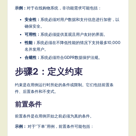
S
示例：
对于在线购物系统，非功能需求可能包括：
o
安全性：
系统必须对用户数据和支付信息进行加密，以
确保安全。
ft
可用性：
系统必须提供直观且用户友好的界面。
w
性能：
系统必须在不降低性能的情况下支持最多10,000
a
名并发用户。
r
合规性：
系统必须符合GDPR数据保护法规。
e
步骤2：定义约束
,
约束是在用例运行时所处的条件或限制。它们包括前置条
a
件、后置条件和不变式。
n
前置条件
d
前置条件是在用例开始之前必须为真的条件。
D
示例：
对于“下单”用例，前置条件可能包括：
ig