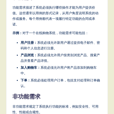
a
功能需求描述了系统必须执行哪些操作才能为用户提供价
t
值。这些通常以用例的形式记录，从用户角度说明系统的动
作或服务。每个用例都代表一项履行特定功能的合同或承
e
诺。
s
示例：
对于一个在线购物系统，功能需求可能包括：
t
用户注册：
系统必须允许新用户通过提供电子邮件、密
T
码和个人信息进行注册。
r
产品浏览：
系统必须允许用户按类别浏览产品、搜索产
品并查看产品详情。
e
加入购物车：
系统必须允许用户将产品添加到购物车
n
中。
d
下单：
系统必须处理用户订单，包括支付处理和订单确
认。
s
in
非功能需求
A
非功能需求规定了系统执行功能的标准，例如安全性、可用
I,
性、性能或合规性。