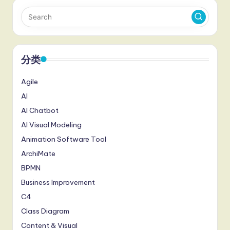
分类
Agile
AI
AI Chatbot
AI Visual Modeling
Animation Software Tool
ArchiMate
BPMN
Business Improvement
C4
Class Diagram
Content & Visual