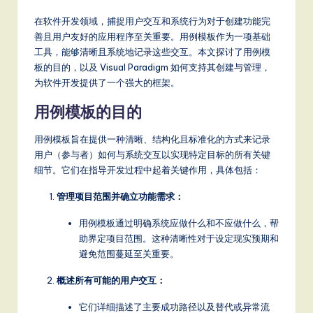
m
p
在软件开发领域，捕捉用户交互和系统行为对于创建功能完
善且用户友好的应用程序至关重要。用例模板作为一项基础
li
工具，能够清晰且系统地记录这些交互。本文探讨了用例模
fi
板的目的，以及 Visual Paradigm 如何支持其创建与管理，
为软件开发提供了一个强大的框架。
e
用例模板的目的
d
C
用例模板旨在提供一种清晰、结构化且标准化的方式来记录
用户（参与者）如何与系统交互以实现特定目标的所有关键
hi
细节。它们在指导开发过程中起着关键作用，具体包括：
n
管理项目范围并确立功能需求：
e
用例模板通过明确系统应做什么和不应做什么，帮
s
助界定项目范围。这种清晰性对于设定现实预期和
e
避免范围蔓延至关重要。
-
概述所有可能的用户交互：
L
它们详细描述了主要成功路径以及替代或异常流