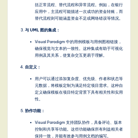
it
括正常流程、替代流程和异常流程。例如，在银行
a
应用中，主流程可能描述一次成功的资金转账，而
替代流程则可能涵盖资金不足或网络错误等情况。
l
与 UML 图的集成：
In
n
Visual Paradigm 中的用例模板与用例图相链接，
确保视觉与文本的一致性。这种集成有助于可视化
o
用例及其关系，使复杂交互更易于理解。
v
自定义：
a
用户可以通过添加复杂度、优先级、作者和状态等
ti
元数据，将模板定制为满足特定项目需求。这种自
定义确保模板在项目特定背景下具有相关性和实用
o
性。
n
协作功能：
Visual Paradigm 支持团队协作，具备评论、版本
控制和共享等功能。这些功能确保所有利益相关者
保持一致，并能有效参与用例文档的编写。