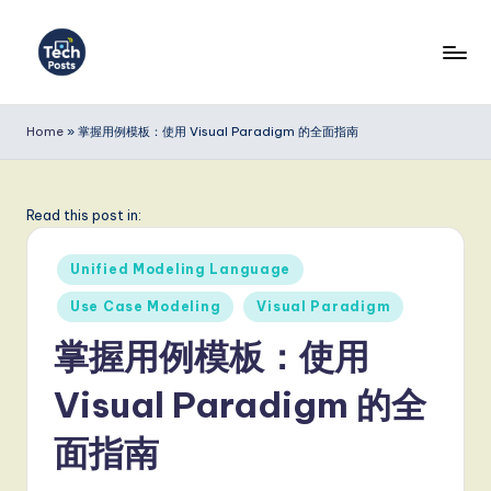
Skip
to
T
content
e
Home
»
掌握用例模板：使用 Visual Paradigm 的全面指南
c
h
Read this post in:
P
Posted
o
Unified Modeling Language
in
s
Use Case Modeling
Visual Paradigm
t
掌握用例模板：使用
s
Visual Paradigm 的全
S
面指南
i