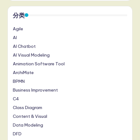
分类
Agile
AI
AI Chatbot
AI Visual Modeling
Animation Software Tool
ArchiMate
BPMN
Business Improvement
C4
Class Diagram
Content & Visual
Data Modeling
DFD