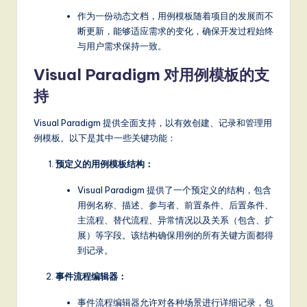
S
作为一份动态文档，用例模板随着项目的发展而不
断更新，能够适应需求的变化，确保开发过程始终
o
与用户需求保持一致。
ft
Visual Paradigm 对用例模板的支
w
持
a
Visual Paradigm 提供全面支持，以有效创建、记录和管理用
r
例模板。以下是其中一些关键功能：
e
预定义的用例模板结构：
,
Visual Paradigm 提供了一个预定义的结构，包含
a
用例名称、描述、参与者、前置条件、后置条件、
n
主流程、替代流程、异常情况以及关系（包含、扩
展）等字段。该结构确保用例的所有关键方面都得
d
到记录。
D
事件流程编辑器：
ig
事件流程编辑器允许对各种场景进行详细记录，包