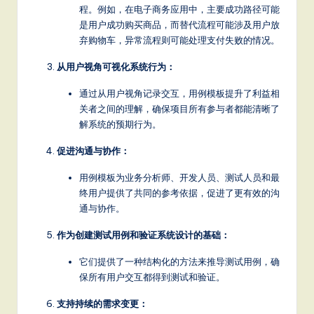
a
程。例如，在电子商务应用中，主要成功路径可能
是用户成功购买商品，而替代流程可能涉及用户放
t
弃购物车，异常流程则可能处理支付失败的情况。
e
从用户视角可视化系统行为：
s
通过从用户视角记录交互，用例模板提升了利益相
t
关者之间的理解，确保项目所有参与者都能清晰了
T
解系统的预期行为。
r
促进沟通与协作：
e
用例模板为业务分析师、开发人员、测试人员和最
n
终用户提供了共同的参考依据，促进了更有效的沟
通与协作。
d
作为创建测试用例和验证系统设计的基础：
s
in
它们提供了一种结构化的方法来推导测试用例，确
保所有用户交互都得到测试和验证。
A
支持持续的需求变更：
I,