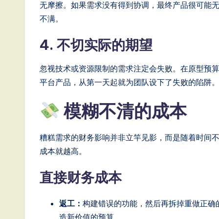
无摩擦。如果需求没有得到协调，最终产品很可能
g
不满。
it
4. 不切实际的期望
a
忽视技术或资源限制的需求注定会失败。在原型预
l
平台产品，从第一天起就为团队设下了失败的陷阱
In
模糊不清的成本
n
o
糟糕需求的财务影响并非立竿见影，而是随着时间
成本就越高。
v
直接财务成本
a
ti
返工：
构建错误的功能，然后再拆掉重做正确
造新价值的预算。