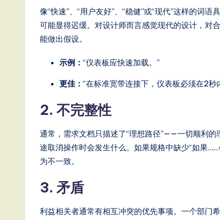
ft
像“快速”、“用户友好”、“稳健”或“现代”这样的
可能显得迟缓。对设计师而言感觉现代的设计，对
w
能做出假设。
a
示例：
“仪表板应快速加载。”
r
更佳：
“在标准宽带连接下，仪表板必须在2秒
e
2. 不完整性
,
a
通常，需求文档只描述了“理想路径”——一切顺利
途取消操作时会发生什么。如果规格中缺少“如果…
n
为不一致。
d
3. 矛盾
D
利益相关者通常有相互冲突的优先事项。一个部门
i