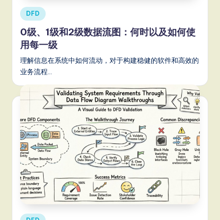
a
Posted
DFD
t
in
0级、1级和2级数据流图：何时以及如何使
e
用每一级
s
理解信息在系统中如何流动，对于构建稳健的软件和高效的
t
业务流程…
T
r
e
n
d
s
in
A
I,
Posted