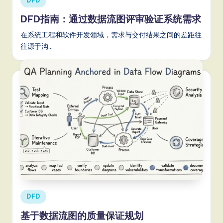
DFD
in
S
DFD指南：通过数据流图评审验证系统需求
o
在系统工程和软件开发领域，需求与交付结果之间的差距往
ft
往源于沟…
w
a
r
e
,
a
n
d
D
Posted
DFD
in
ig
基于数据流图的质量保证规划