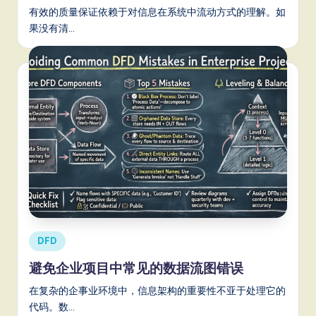
it
有效的质量保证依赖于对信息在系统中流动方式的理解。如
a
果没有清…
l
In
n
o
v
a
ti
o
n
Posted
DFD
in
避免企业项目中常见的数据流图错误
在复杂的企事业环境中，信息架构的重要性不亚于处理它的
代码。数…