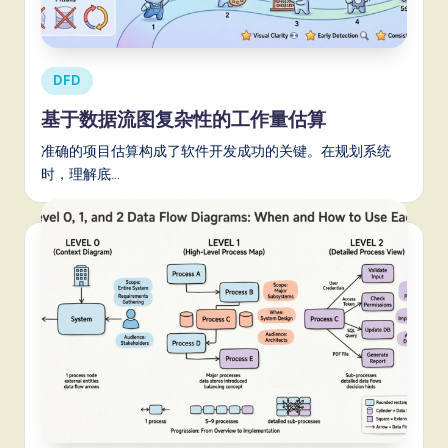
m
p
li
Posted
DFD
fi
in
基于数据流图复杂性的工作量估算
e
准确的项目估算构成了软件开发成功的关键。在规划系统
d
时，理解底…
C
hi
n
e
s
e
-
L