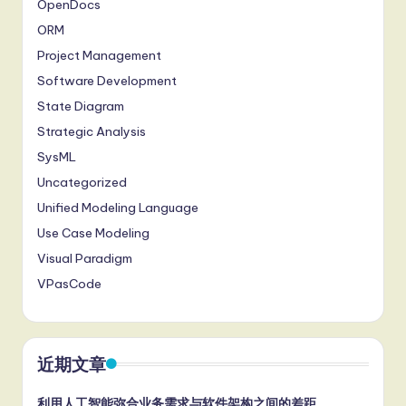
OpenDocs
ORM
Project Management
Software Development
State Diagram
Strategic Analysis
SysML
Uncategorized
Unified Modeling Language
Use Case Modeling
Visual Paradigm
VPasCode
近期文章
利用人工智能弥合业务需求与软件架构之间的差距