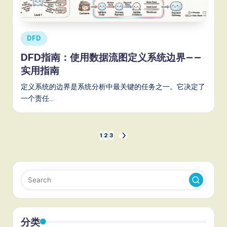
Posted
DFD
in
DFD指南：使用数据流图定义系统边界——
实用指南
定义系统的边界是系统分析中最关键的任务之一。它决定了
一个责任…
文
1
2
3
NEXT
PAGE
章
分
页
分类