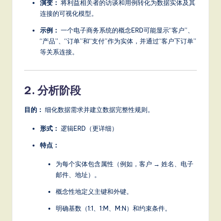
演变：
将利益相关者的访谈和用例转化为数据实体及其
a
连接的可视化模型。
t
示例：
一个电子商务系统的概念ERD可能显示“客户”、
e
“产品”、“订单”和“支付”作为实体，并通过“客户下订单”
等关系连接。
s
t
T
2. 分析阶段
r
目的：
细化数据需求并建立数据完整性规则。
e
形式：
逻辑ERD（更详细）
n
特点：
d
为每个实体包含属性（例如，客户 → 姓名、电子
s
邮件、地址）。
in
概念性地定义主键和外键。
A
明确基数（1:1、1:M、M:N）和约束条件。
I,