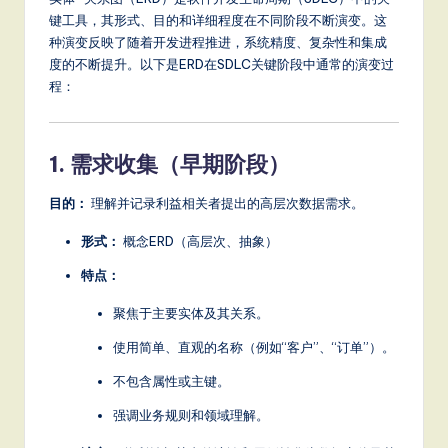
m
键工具，其形式、目的和详细程度在不同阶段不断演变。这
p
种演变反映了随着开发进程推进，系统精度、复杂性和集成
li
度的不断提升。以下是ERD在SDLC关键阶段中通常的演变过
程：
fi
e
1. 需求收集（早期阶段）
d
C
目的：
理解并记录利益相关者提出的高层次数据需求。
hi
形式：
概念ERD（高层次、抽象）
n
特点：
e
聚焦于主要实体及其关系。
s
使用简单、直观的名称（例如“客户”、“订单”）。
e
不包含属性或主键。
-
强调业务规则和领域理解。
L