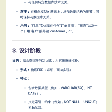
与任何特定数据库技术无关。
S
演变：
在概念模型的基础上，增加数据结构的细节，同
o
时保持与数据库无关。
ft
示例：
“订单”实体现在包含“订单日期”、“状态”以及一
w
个引用“客户”的外键“customer_id”。
a
r
3. 设计阶段
e
目的：
结合数据库特定因素，为实施做好准备。
,
形式：
物理ERD（详细，面向实现）
a
特点：
n
包含数据类型（例如，VARCHAR(50)、INT、
d
DATE）。
D
指定索引、约束（例如，NOT NULL、UNIQUE）
ig
和触发器。