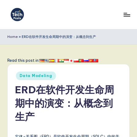
Skip
to
T
content
e
Home
»
ERD在软件开发生命周期中的演变：从概念到生产
c
h
Read this post in:
P
Posted
o
Data Modeling
in
s
ERD在软件开发生命周
t
期中的演变：从概念到
s
生产
S
i
实体-关系图（ERD）是软件开发生命周期（SDLC）中的关