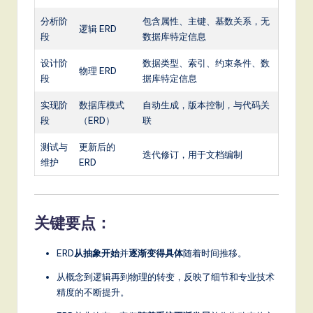
分析阶
包含属性、主键、基数关系，无
逻辑 ERD
段
数据库特定信息
设计阶
数据类型、索引、约束条件、数
物理 ERD
段
据库特定信息
实现阶
数据库模式
自动生成，版本控制，与代码关
段
（ERD）
联
测试与
更新后的
迭代修订，用于文档编制
维护
ERD
关键要点：
ERD
从抽象开始
并
逐渐变得具体
随着时间推移。
从概念到逻辑再到物理的转变，反映了细节和专业技术
精度的不断提升。