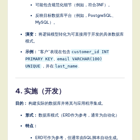
it
可能包含规范化细节（例如，符合3NF）。
a
反映目标数据库平台（例如，PostgreSQL、
l
MySQL）。
In
演变：
将逻辑模型转化为可直接用于开发的具体数据库
模式。
n
示例：
“客户”表现在包含
customer_id INT
o
,
PRIMARY KEY
email VARCHAR(100)
v
，并在
.
UNIQUE
last_name
a
ti
4. 实施（开发）
o
目的：
构建实际的数据库并将其与应用程序集成。
n
形式：
数据库模式（ERD作为参考，通常为自动化）
特点：
ERD可作为参考，但通常由SQL脚本自动生成。