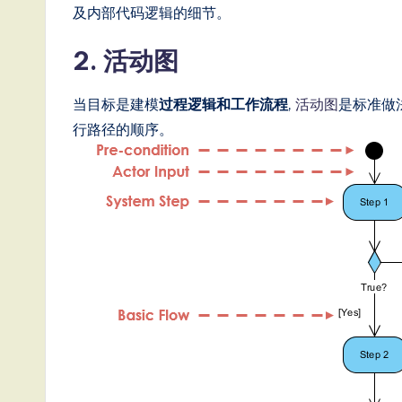
ft
及内部代码逻辑的细节。
w
2. 活动图
a
当目标是建模
过程逻辑和工作流程
,
活动图
是标准做
r
行路径的顺序。
e
,
a
n
d
D
i