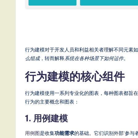
e
s
e
-
行为建模对于开发人员和利益相关者理解不同元素
么组成
，转而解释
系统在各种场景下如何运作
。
L
行为建模的核心组件
a
t
行为建模使用一系列专业化的图表，每种图表都旨
e
行为的主要概念和图表：
s
1. 用例建模
t
用例图
是收集
功能需求
的基础。它们识别外部‘参与