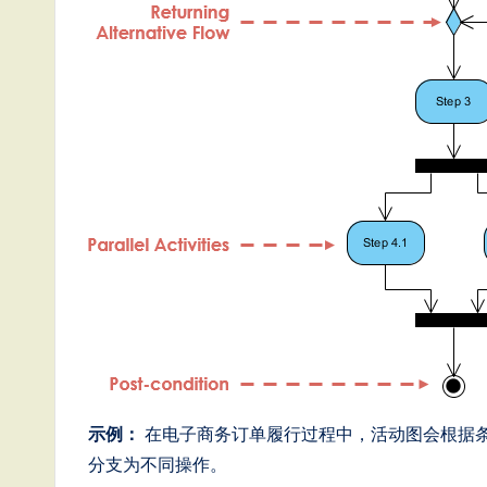
g
it
a
l
In
n
o
v
a
示例：
在电子商务订单履行过程中，活动图会根据
ti
分支为不同操作。