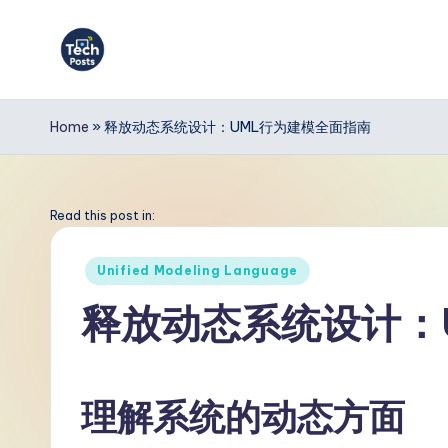
Skip
to
T
content
e
Home
»
释放动态系统设计：UML行为建模全面指南
c
h
Read this post in:
P
Posted
Unified Modeling Language
in
o
释放动态系统设计：
s
t
理解系统的动态方面
s