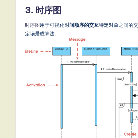
o
3. 时序图
n
时序图
用于可视化
时间顺序的交互
特定对象之间的
定场景或算法。