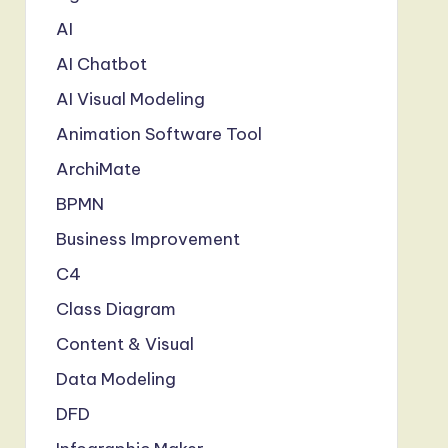
AI
AI Chatbot
AI Visual Modeling
Animation Software Tool
ArchiMate
BPMN
Business Improvement
C4
Class Diagram
Content & Visual
Data Modeling
DFD