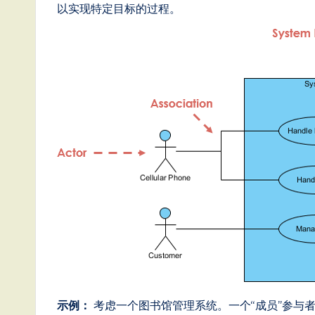
T
以实现特定目标的过程。
r
e
n
d
s
in
A
I,
S
o
示例：
考虑一个图书馆管理系统。一个“成员”参与