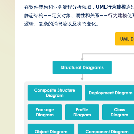
S
在软件架构和业务流程分析领域，
UML行为建模
通
静态结构——定义对象、属性和关系——
行为建模
使
i
逻辑、复杂的消息流以及状态变化。
m
p
li
fi
e
d
C
hi
n