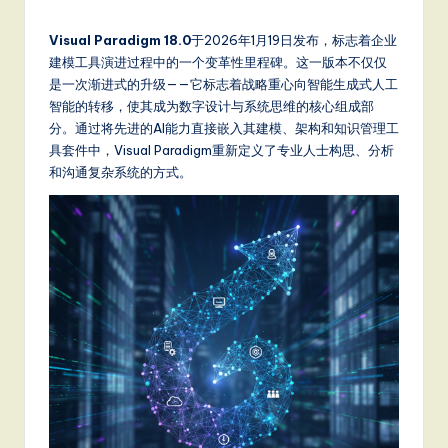
m
p
Visual Paradigm 18.0
于2026年1月19日发布，标志着企业
li
建模工具演进过程中的一个变革性里程碑。这一版本不仅仅
是一次渐进式的升级——它标志着战略重心向智能生成式人工
fi
智能的转移，使其成为数字设计与系统思维的核心组成部
e
分。通过将先进的AI能力直接嵌入其建模、架构和知识管理工
具套件中，Visual Paradigm重新定义了专业人士构思、分析
d
和沟通复杂系统的方式。
C
hi
n
e
s
e
-
L