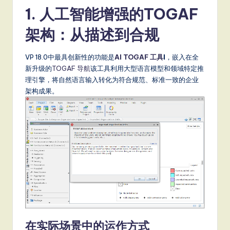
1. 人工智能增强的TOGAF
S
o
架构：从描述到合规
ft
VP 18.0中最具创新性的功能是
AI TOGAF 工具
l
，嵌入在全
w
新升级的
TOGAF 导航
该工具利用大型语言模型和领域特定推
a
理引擎，将自然语言输入转化为符合规范、标准一致的企业
架构成果。
r
e
,
a
n
d
D
ig
在实际场景中的运作方式