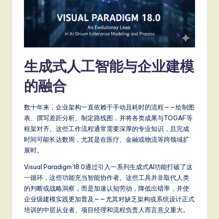
a
t
e
s
生成式人工智能与企业建模
t
的融合
T
r
数十年来，企业架构一直依赖于手动且耗时的流程——绘制图
e
表、撰写差距分析、制定路线图，并将各类成果与TOGAF等
框架对齐。这些工作流程通常需要深厚的专业知识，且完成
n
时间可能长达数周，尤其是在医疗、金融或物流等跨领域扩
d
展时。
s
Visual Paradigm 18.0通过引入一系列生成式AI功能打破了这
一循环，这些功能充当智能协作者。这些工具并非取代人类
in
的判断或战略洞察，而是加速认知劳动，降低出错率，并使
A
企业级建模实践更加普及——尤其对缺乏架构或系统设计正式
培训的中层从业者、项目经理和流程负责人而言意义重大。
I,