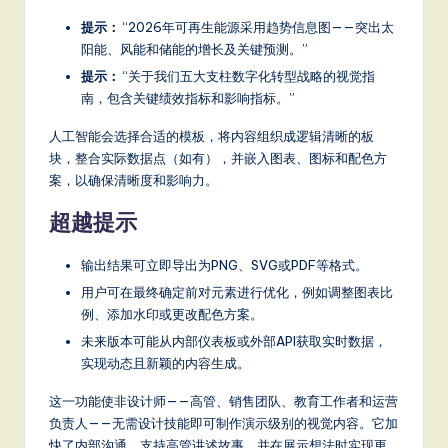
提示：
“2026年可再生能源采用趋势信息图——突出太
阳能、风能和储能的增长及关键预测。”
提示：
“关于我们五大支柱数字化转型战略的视觉指
南，包含关键绩效指标和影响指标。”
人工智能会选择合适的模板，将内容组织成逻辑清晰的板
块，整合实际数据点（如有），并嵌入图表、图标和配色方
案，以确保清晰度和影响力。
超越提示
输出结果可立即导出为PNG、SVG或PDF等格式。
用户可在最终确定前对元素进行优化，例如调整图表比
例、添加水印或更改配色方案。
未来版本可能从内部仪表板或外部API获取实时数据，
实现动态且新颖的内容生成。
这一功能使非设计师——高管、销售团队、教育工作者和运营
负责人——无需设计技能即可制作演示级别的视觉内容。它加
快了内部沟通，支持高管讲述故事，并在展示想法时实现更