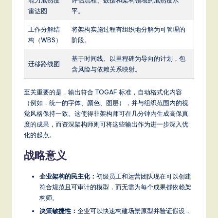
能力成熟度
评估流程、数据和架构领域的成熟度水
雷达图
平。
工作分解结
将架构实施过程有组织地分解为可管理的
构（WBS）
阶段。
基于时间线、以里程碑为导向的计划，包
迁移路线图
含风险与依赖关系映射。
至关重要的是，输出符合 TOGAF 标准，自动格式化内容
（例如，统一的字体、颜色、图层），并与组织范围内的视
觉风格保持一致。这使得非架构师可在几分钟内生成高保真
度的成果，而资深架构师则可将这些输出作为进一步深入优
化的起点。
战略意义
企业架构的民主化：
初级员工和运营团队现在可以创建
符合规范且可审计的模型，而无需为每个成果都依赖架
构师。
决策敏捷性：
企业可以快速构建场景原型并验证假设，