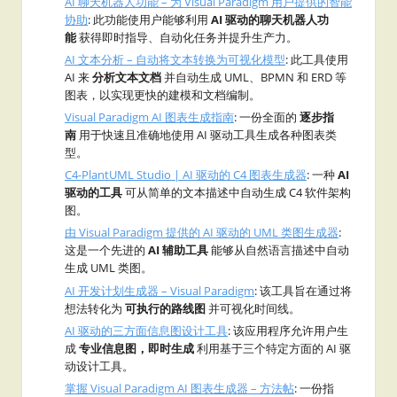
AI 聊天机器人功能 – 为 Visual Paradigm 用户提供的智能
协助
: 此功能使用户能够利用
AI 驱动的聊天机器人功
能
获得即时指导、自动化任务并提升生产力。
AI 文本分析 – 自动将文本转换为可视化模型
: 此工具使用
AI 来
分析文本文档
并自动生成 UML、BPMN 和 ERD 等
图表，以实现更快的建模和文档编制。
Visual Paradigm AI 图表生成指南
: 一份全面的
逐步指
南
用于快速且准确地使用 AI 驱动工具生成各种图表类
型。
C4-PlantUML Studio | AI 驱动的 C4 图表生成器
: 一种
AI
驱动的工具
可从简单的文本描述中自动生成 C4 软件架构
图。
由 Visual Paradigm 提供的 AI 驱动的 UML 类图生成器
:
这是一个先进的
AI 辅助工具
能够从自然语言描述中自动
生成 UML 类图。
AI 开发计划生成器 – Visual Paradigm
: 该工具旨在通过将
想法转化为
可执行的路线图
并可视化时间线。
AI 驱动的三方面信息图设计工具
: 该应用程序允许用户生
成
专业信息图，即时生成
利用基于三个特定方面的 AI 驱
动设计工具。
掌握 Visual Paradigm AI 图表生成器 – 方法帖
: 一份指