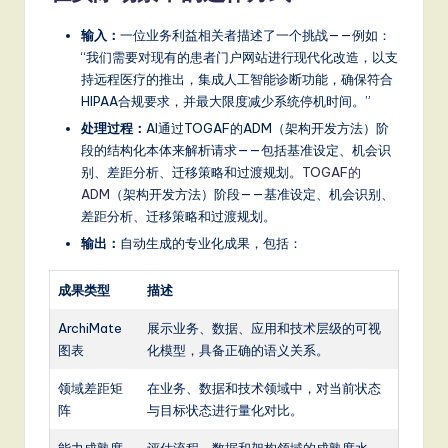
it
输入：
一位业务利益相关者描述了一个挑战——例如：
a
“我们需要对现有的患者门户网站进行现代化改造，以支
l
持远程医疗的推出，集成人工智能诊断功能，确保符合
HIPAA合规要求，并最大限度减少系统停机时间。”
In
处理过程：
AI通过TOGAF的ADM（架构开发方法）阶
n
段的结构化本体来解析请求——包括基准设定、机会识
o
别、差距分析、迁移策略和过渡规划。
TOGAF的
ADM
（架构开发方法）阶段——基准设定、机会识别、
v
差距分析、迁移策略和过渡规划。
a
输出：
自动生成的专业化成果，包括：
ti
成果类型
描述
o
ArchiMate
展示业务、数据、应用和技术层级的可视
n
图表
化模型，具备正确的语义关系。
领域差距矩
在业务、数据和技术领域中，对当前状态
阵
与目标状态进行量化对比。