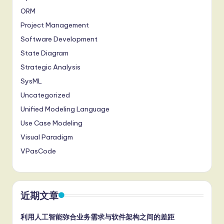
ORM
Project Management
Software Development
State Diagram
Strategic Analysis
SysML
Uncategorized
Unified Modeling Language
Use Case Modeling
Visual Paradigm
VPasCode
近期文章
利用人工智能弥合业务需求与软件架构之间的差距