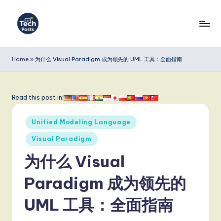
Skip
to
T
content
e
Home
»
为什么 Visual Paradigm 成为领先的 UML 工具：全面指南
c
h
Read this post in:
P
Posted
o
Unified Modeling Language
in
s
Visual Paradigm
t
为什么 Visual
s
Paradigm 成为领先的
S
UML 工具：全面指南
i