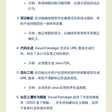
it
示例：将用例图转换为顺序图，以展示系统的动态
行为。
a
l
语法验证
: 此功能确保模型符合建模语言的语法规则，有
助于保持模型的一致性和质量。
In
示例：验证类图的语法，以确保所有类和关系都正
n
确定义。
o
代码生成
: Visual Paradigm 支持从 UML 图表生成代
v
码，弥合了设计与实现之间的差距。
a
示例：从类图生成 Java 代码。
ti
逆向工程
: 此功能允许用户从现有的源代码和数据库生成
o
UML 图表，有助于理解和记录遗留系统。
n
示例：从现有的 Java 应用程序生成类图。
自定义属性与模板
: Visual Paradigm 提供了丰富的模板
库（3000 多个模板），并支持创建自定义模板，适用
于多种行业和项目类型。