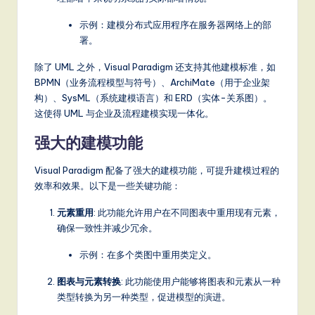
S
示例：建模分布式应用程序在服务器网络上的部
o
署。
ft
除了 UML 之外，Visual Paradigm 还支持其他建模标准，如
BPMN（业务流程模型与符号）、ArchiMate（用于企业架
w
构）、SysML（系统建模语言）和 ERD（实体-关系图）。
a
这使得 UML 与企业及流程建模实现一体化。
r
强大的建模功能
e
Visual Paradigm 配备了强大的建模功能，可提升建模过程的
,
效率和效果。以下是一些关键功能：
a
元素重用
: 此功能允许用户在不同图表中重用现有元素，
n
确保一致性并减少冗余。
d
示例：在多个类图中重用类定义。
D
图表与元素转换
: 此功能使用户能够将图表和元素从一种
ig
类型转换为另一种类型，促进模型的演进。