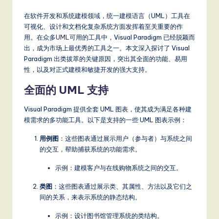
m
p
在软件开发和系统建模领域，统一建模语言（UML）工具在
可视化、设计和文档化复杂系统方面发挥着至关重要的作
li
用。在众多
UML
可用的工具中，Visual Paradigm 已经脱颖而
fi
出，成为市场上最优秀的工具之一。本文深入探讨了 Visual
Paradigm 出类拔萃的关键原因，突出其全面的功能、易用
e
性，以及对正式建模和敏捷开发的强大支持。
d
全面的 UML 支持
C
Visual Paradigm 提供全套 UML 图表，使其成为满足各种建
hi
模需求的多功能工具。以下是支持的一些 UML 图表示例：
n
用例图
：这些图表通过展示用户（参与者）与系统之间
e
的交互，帮助捕获系统的功能需求。
s
示例：建模客户与在线购物系统之间的交互。
e
类图
：这些图表通过展示类、其属性、方法以及它们之
-
间的关系，来表示系统的静态结构。
L
示例：设计图书馆管理系统的类结构。