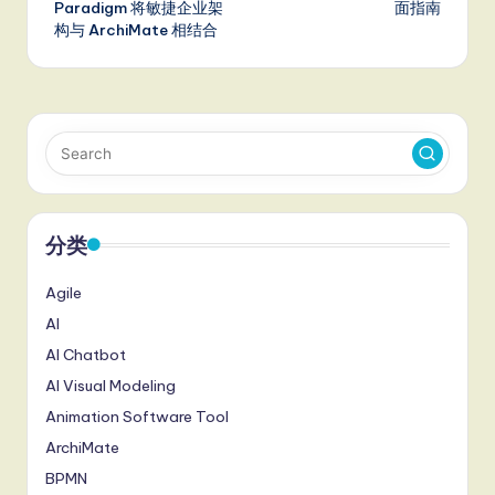
Paradigm 将敏捷企业架
面指南
构与 ArchiMate 相结合
分类
Agile
AI
AI Chatbot
AI Visual Modeling
Animation Software Tool
ArchiMate
BPMN