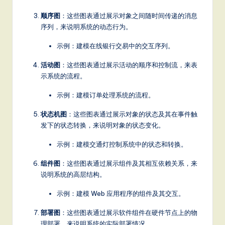
a
顺序图
：这些图表通过展示对象之间随时间传递的消息
t
序列，来说明系统的动态行为。
e
示例：建模在线银行交易中的交互序列。
s
活动图
：这些图表通过展示活动的顺序和控制流，来表
t
示系统的流程。
T
示例：建模订单处理系统的流程。
r
状态机图
：这些图表通过展示对象的状态及其在事件触
e
发下的状态转换，来说明对象的状态变化。
n
示例：建模交通灯控制系统中的状态和转换。
d
组件图
：这些图表通过展示组件及其相互依赖关系，来
s
说明系统的高层结构。
in
示例：建模 Web 应用程序的组件及其交互。
A
部署图
：这些图表通过展示软件组件在硬件节点上的物
I,
理部署，来说明系统的实际部署情况。