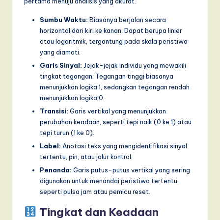
pertama menuju analisis yang akurat.
a
Sumbu Waktu:
Biasanya berjalan secara
r
horizontal dari kiri ke kanan. Dapat berupa linier
atau logaritmik, tergantung pada skala peristiwa
e
yang diamati.
,
Garis Sinyal:
Jejak-jejak individu yang mewakili
a
tingkat tegangan. Tegangan tinggi biasanya
menunjukkan logika 1, sedangkan tegangan rendah
n
menunjukkan logika 0.
d
Transisi:
Garis vertikal yang menunjukkan
perubahan keadaan, seperti tepi naik (0 ke 1) atau
D
tepi turun (1 ke 0).
i
Label:
Anotasi teks yang mengidentifikasi sinyal
g
tertentu, pin, atau jalur kontrol.
Penanda:
Garis putus-putus vertikal yang sering
it
digunakan untuk menandai peristiwa tertentu,
a
seperti pulsa jam atau pemicu reset.
l
Tingkat dan Keadaan