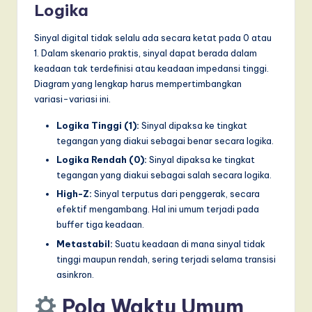
I
Logika
n
Sinyal digital tidak selalu ada secara ketat pada 0 atau
n
1. Dalam skenario praktis, sinyal dapat berada dalam
keadaan tak terdefinisi atau keadaan impedansi tinggi.
o
Diagram yang lengkap harus mempertimbangkan
v
variasi-variasi ini.
a
Logika Tinggi (1):
Sinyal dipaksa ke tingkat
ti
tegangan yang diakui sebagai benar secara logika.
Logika Rendah (0):
Sinyal dipaksa ke tingkat
o
tegangan yang diakui sebagai salah secara logika.
n
High-Z:
Sinyal terputus dari penggerak, secara
efektif mengambang. Hal ini umum terjadi pada
buffer tiga keadaan.
Metastabil:
Suatu keadaan di mana sinyal tidak
tinggi maupun rendah, sering terjadi selama transisi
asinkron.
Pola Waktu Umum