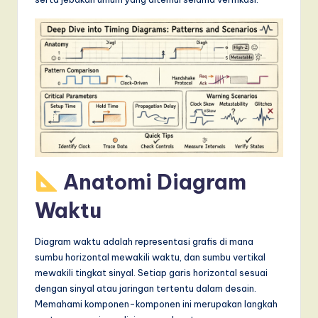
T
r
e
n
d
s
in
A
Anatomi Diagram
I,
Waktu
S
o
Diagram waktu adalah representasi grafis di mana
sumbu horizontal mewakili waktu, dan sumbu vertikal
f
mewakili tingkat sinyal. Setiap garis horizontal sesuai
t
dengan sinyal atau jaringan tertentu dalam desain.
Memahami komponen-komponen ini merupakan langkah
w