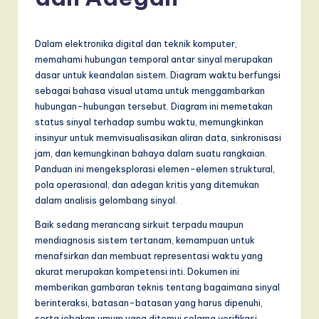
d
o
n
Dalam elektronika digital dan teknik komputer,
memahami hubungan temporal antar sinyal merupakan
e
dasar untuk keandalan sistem. Diagram waktu berfungsi
si
sebagai bahasa visual utama untuk menggambarkan
hubungan-hubungan tersebut. Diagram ini memetakan
a
status sinyal terhadap sumbu waktu, memungkinkan
n
insinyur untuk memvisualisasikan aliran data, sinkronisasi
jam, dan kemungkinan bahaya dalam suatu rangkaian.
-
Panduan ini mengeksplorasi elemen-elemen struktural,
L
pola operasional, dan adegan kritis yang ditemukan
dalam analisis gelombang sinyal.
a
Baik sedang merancang sirkuit terpadu maupun
t
mendiagnosis sistem tertanam, kemampuan untuk
e
menafsirkan dan membuat representasi waktu yang
akurat merupakan kompetensi inti. Dokumen ini
s
memberikan gambaran teknis tentang bagaimana sinyal
t
berinteraksi, batasan-batasan yang harus dipenuhi,
serta jebakan umum yang ditemui selama verifikasi.