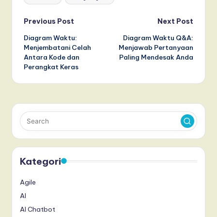
Post
Previous Post
Next Post
Diagram Waktu:
Diagram Waktu Q&A:
navigation
Menjembatani Celah
Menjawab Pertanyaan
Antara Kode dan
Paling Mendesak Anda
Perangkat Keras
Kategori
Agile
AI
AI Chatbot