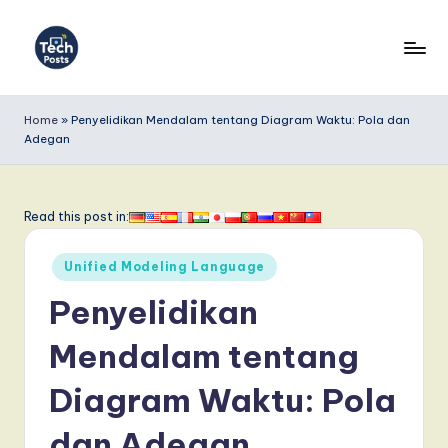
Skip
to
T
content
e
Home
»
Penyelidikan Mendalam tentang Diagram Waktu: Pola dan
Adegan
c
h
P
Read this post in:
o
Posted
Unified Modeling Language
s
in
Penyelidikan
t
s
Mendalam tentang
I
Diagram Waktu: Pola
n
dan Adegan