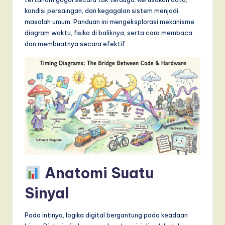
T
kondisi persaingan, dan kegagalan sistem menjadi
r
masalah umum. Panduan ini mengeksplorasi mekanisme
diagram waktu, fisika di baliknya, serta cara membaca
e
dan membuatnya secara efektif.
n
d
s
in
A
I,
S
Anatomi Suatu
o
f
Sinyal
t
Pada intinya, logika digital bergantung pada keadaan
w