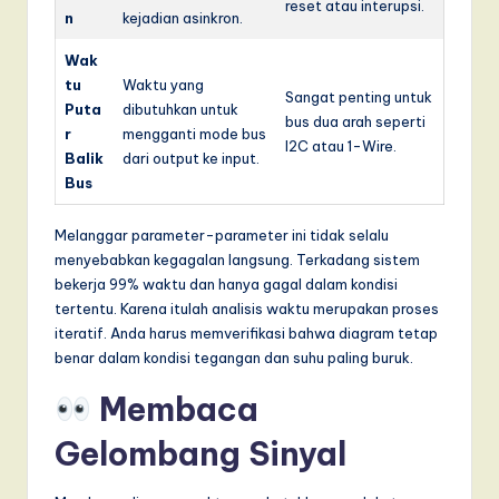
reset atau interupsi.
n
kejadian asinkron.
Wak
tu
Waktu yang
Sangat penting untuk
Puta
dibutuhkan untuk
bus dua arah seperti
r
mengganti mode bus
I2C atau 1-Wire.
Balik
dari output ke input.
Bus
Melanggar parameter-parameter ini tidak selalu
menyebabkan kegagalan langsung. Terkadang sistem
bekerja 99% waktu dan hanya gagal dalam kondisi
tertentu. Karena itulah analisis waktu merupakan proses
iteratif. Anda harus memverifikasi bahwa diagram tetap
benar dalam kondisi tegangan dan suhu paling buruk.
Membaca
Gelombang Sinyal