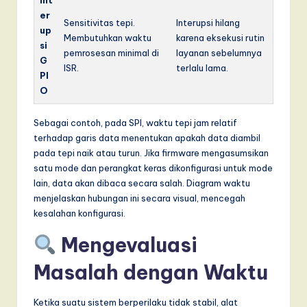
er
Sensitivitas tepi.
Interupsi hilang
up
Membutuhkan waktu
karena eksekusi rutin
si
pemrosesan minimal di
layanan sebelumnya
G
ISR.
terlalu lama.
PI
O
Sebagai contoh, pada SPI, waktu tepi jam relatif
terhadap garis data menentukan apakah data diambil
pada tepi naik atau turun. Jika firmware mengasumsikan
satu mode dan perangkat keras dikonfigurasi untuk mode
lain, data akan dibaca secara salah. Diagram waktu
menjelaskan hubungan ini secara visual, mencegah
kesalahan konfigurasi.
Mengevaluasi
Masalah dengan Waktu
Ketika suatu sistem berperilaku tidak stabil, alat