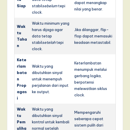
dapat menangkap
Siap
stabil
sebelum
tepi
nilai yang benar.
clock.
Waktu minimum yang
Wak
harus dijaga agar
Jika dilanggar, flip-
tu
data tetap
flop dapat memasuki
Taha
stabil
setelah
tepi
keadaan metastabil.
n
clock.
Kete
Keterlambatan
rlam
Waktu yang
menumpuk melalui
bata
dibutuhkan sinyal
gerbang logika,
n
untuk menempuh
berpotensi
Prop
perjalanan dari input
melewatkan siklus
agas
ke output.
clock.
i
Wak
Waktu yang
Mempengaruhi
tu
dibutuhkan sinyal
seberapa cepat
Pem
kontrol untuk kembali
sistem pulih dari
uliha
normal setelah