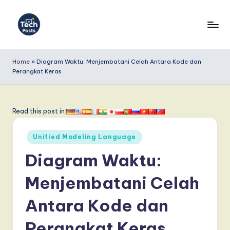
Skip
to
T
content
e
Home
»
Diagram Waktu: Menjembatani Celah Antara Kode dan
Perangkat Keras
c
h
P
Read this post in:
o
Posted
Unified Modeling Language
s
in
Diagram Waktu:
t
s
Menjembatani Celah
I
Antara Kode dan
n
Perangkat Keras