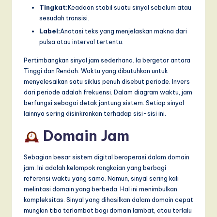
I
Tingkat:
Keadaan stabil suatu sinyal sebelum atau
n
sesudah transisi.
Label:
Anotasi teks yang menjelaskan makna dari
n
pulsa atau interval tertentu.
o
Pertimbangkan sinyal jam sederhana. Ia bergetar antara
v
Tinggi dan Rendah. Waktu yang dibutuhkan untuk
a
menyelesaikan satu siklus penuh disebut periode. Invers
dari periode adalah frekuensi. Dalam diagram waktu, jam
ti
berfungsi sebagai detak jantung sistem. Setiap sinyal
o
lainnya sering disinkronkan terhadap sisi-sisi ini.
n
Domain Jam
Sebagian besar sistem digital beroperasi dalam domain
jam. Ini adalah kelompok rangkaian yang berbagi
referensi waktu yang sama. Namun, sinyal sering kali
melintasi domain yang berbeda. Hal ini menimbulkan
kompleksitas. Sinyal yang dihasilkan dalam domain cepat
mungkin tiba terlambat bagi domain lambat, atau terlalu