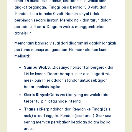
biner. Di dunia fisik, namun, keadaan ini diwakili oleh
a
tingkat tegangan. ‘Tinggi’ bisa bernilai 3,3 volt, dan
‘Rendah’ bisa bernilai 0 volt. Namun sinyal tidak
r
berpindah secara instan. Mereka naik dan turun dalam
e
periode tertentu. Diagram waktu menggambarkan
transisi ini.
,
Memahami bahasa visual dari diagram ini adalah langkah
a
pertama menuju penguasaan. Elemen-elemen kunci
n
meliputi:
d
Sumbu Waktu:
Biasanya horizontal, bergerak dari
kiri ke kanan. Dapat berupa linier atau logaritmik,
D
meskipun linier adalah standar untuk sebagian
i
besar analisis logika.
g
Garis Sinyal:
Garis vertikal yang mewakili kabel
tertentu, pin, atau node internal.
it
Transisi:
Perpindahan dari Rendah ke Tinggi (sisi
a
naik) atau Tinggi ke Rendah (sisi turun). Sisi-sisi ini
sering memicu perubahan keadaan dalam logika
l
urutan.