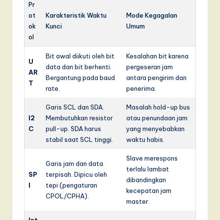
Pr
ot
Karakteristik Waktu
Mode Kegagalan
ok
Kunci
Umum
ol
Bit awal diikuti oleh bit
Kesalahan bit karena
U
data dan bit berhenti.
pergeseran jam
AR
Bergantung pada baud
antara pengirim dan
T
rate.
penerima.
Garis SCL dan SDA.
Masalah hold-up bus
I2
Membutuhkan resistor
atau penundaan jam
C
pull-up. SDA harus
yang menyebabkan
stabil saat SCL tinggi.
waktu habis.
Slave merespons
Garis jam dan data
terlalu lambat
SP
terpisah. Dipicu oleh
dibandingkan
I
tepi (pengaturan
kecepatan jam
CPOL/CPHA).
master.
Int