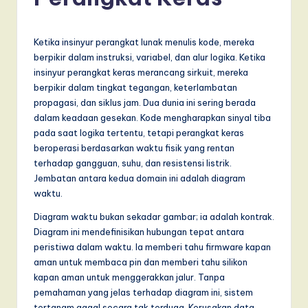
d
o
n
Ketika insinyur perangkat lunak menulis kode, mereka
berpikir dalam instruksi, variabel, dan alur logika. Ketika
e
insinyur perangkat keras merancang sirkuit, mereka
si
berpikir dalam tingkat tegangan, keterlambatan
propagasi, dan siklus jam. Dua dunia ini sering berada
a
dalam keadaan gesekan. Kode mengharapkan sinyal tiba
n
pada saat logika tertentu, tetapi perangkat keras
beroperasi berdasarkan waktu fisik yang rentan
-
terhadap gangguan, suhu, dan resistensi listrik.
L
Jembatan antara kedua domain ini adalah diagram
waktu.
a
Diagram waktu bukan sekadar gambar; ia adalah kontrak.
t
Diagram ini mendefinisikan hubungan tepat antara
e
peristiwa dalam waktu. Ia memberi tahu firmware kapan
aman untuk membaca pin dan memberi tahu silikon
s
kapan aman untuk menggerakkan jalur. Tanpa
t
pemahaman yang jelas terhadap diagram ini, sistem
tertanam gagal secara tak terduga. Kerusakan data,