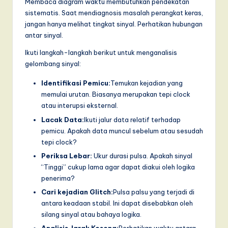
Membaca diagram waktu membutuhkan pendekatan
sistematis. Saat mendiagnosis masalah perangkat keras,
jangan hanya melihat tingkat sinyal. Perhatikan hubungan
antar sinyal.
Ikuti langkah-langkah berikut untuk menganalisis
gelombang sinyal:
Identifikasi Pemicu:
Temukan kejadian yang
memulai urutan. Biasanya merupakan tepi clock
atau interupsi eksternal.
Lacak Data:
Ikuti jalur data relatif terhadap
pemicu. Apakah data muncul sebelum atau sesudah
tepi clock?
Periksa Lebar:
Ukur durasi pulsa. Apakah sinyal
“Tinggi” cukup lama agar dapat diakui oleh logika
penerima?
Cari kejadian Glitch:
Pulsa palsu yang terjadi di
antara keadaan stabil. Ini dapat disebabkan oleh
silang sinyal atau bahaya logika.
Analisis Jarak Kosong:
Perhatikan waktu antara