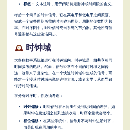
标签：
文本注释，用于阐明特定脉冲或时间段的含义。
S
考虑一个简单的时钟信号。它在高电平和低电平之间振荡。
o
完成一个完整周期所需的时间称为周期。周期的倒数即为频
ft
率。在时序图中，时钟信号充当系统的节拍器。其他所有信
号通常都与这些边沿同步。
w
时钟域
a
r
大多数数字系统都运行在时钟域内。时钟域是一组共享相同
e
时间参考的电路。然而，信号经常在不同的时钟域之间传
递，这带来了复杂性。在一个快速时钟域中生成的信号，可
,
能对一个慢速时钟域来说到达得太晚，或者太早，从而导致
a
保持时间违规。
n
在分析时序时，你必须考虑：
d
时钟偏移：
时钟信号在不同组件处到达时间的差异。如
D
果时钟在发送端之前到达接收端，时序余量就会缩小。
相位偏移：
在某些系统中，信号并不与时钟边沿对齐，
ig
而是出现在周期的中间。