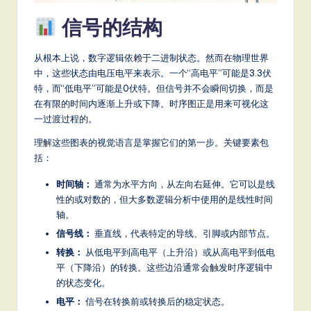
a
信号的结构
t
e
从根本上说，数字逻辑依赖于二进制状态。然而在物理世界
中，这些状态由电压电平来表示。一个“高电平”可能是3.3伏
s
特，而“低电平”可能是0伏特。但信号并不会瞬间切换，而是
t
在有限的时间内逐渐上升或下降。时序图正是用来可视化这
一过渡过程的。
T
理解这些图表的视觉语言是掌握它们的第一步。关键要素包
r
括：
e
时间轴：
通常为水平方向，从左向右延伸。它可以是线
n
性的或对数的，但大多数逻辑分析中使用的是线性时间
d
轴。
信号线：
垂直线，代表特定的导线、引脚或内部节点。
s
转换：
从低电平到高电平（上升沿）或从高电平到低电
in
平（下降沿）的转换。这些边沿通常会触发时序逻辑中
A
的状态变化。
电平：
信号在转换前或转换后的稳定状态。
I,