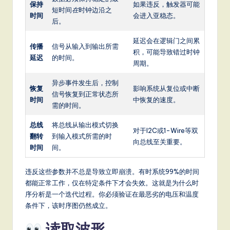
保持
如果违反，触发器可能
短时间
在
时钟边沿之
时间
会进入亚稳态。
后。
延迟会在逻辑门之间累
传播
信号从输入到输出所需
积，可能导致错过时钟
延迟
的时间。
周期。
异步事件发生后，控制
恢复
影响系统从复位或中断
信号恢复到正常状态所
时间
中恢复的速度。
需的时间。
总线
将总线从输出模式切换
对于I2C或1-Wire等双
翻转
到输入模式所需的时
向总线至关重要。
时间
间。
违反这些参数并不总是导致立即崩溃。有时系统99%的时间
都能正常工作，仅在特定条件下才会失效。这就是为什么时
序分析是一个迭代过程。你必须验证在最恶劣的电压和温度
条件下，该时序图仍然成立。
读取波形