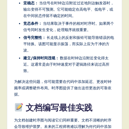
亚稳态：
当信号在时钟边沿附近过近地到达触发器时，
输出变得不可预测。它可能稳定在高电平、低电平，或
在中间状态停留不确定的时间。
竞态条件：
当结果取决于事件的相对时序时。如果两个
信号同时发生变化，处理顺序就很重要。
信号完整性：
长走线上的反射和振铃可能导致错误的电
平转换。该图可能显示振荡，而实际上应为干净的方
波。
建立/保持时间违规：
数据在时钟边沿附近变化得太
近。这通常是由于时钟速度对于逻辑路径来说过高所
致。
为解决这些问题，你可能需要在代码中添加延迟、更改时钟
频率或调整硬件布局。时序图提供了做出这些更改的可靠依
据。
文档编写最佳实践
为文档创建时序图与阅读它们同样重要。文档不清晰的时序
会导致维护噩梦。未来的工程师将难以理解为何代码中添加