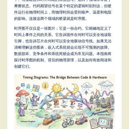
m
摩擦状态。代码期望信号在某个特定的逻辑时刻到达，但硬
p
件运行在物理时间上，而物理时间会受到噪声、温度和电阻
li
的影响。连接这两个领域的桥梁就是时序图。
fi
时序图不仅仅是一张图片；它是一份合约。它精确地定义了
时间上事件之间的关系。它告诉固件在何时可以安全地读取
e
引脚，也告诉芯片在何时可以安全地驱动信号线。如果无法
d
清晰理解这些图表，嵌入式系统就会出现不可预测的故障。
数据损坏、竞争条件和系统死锁会成为常见问题。本指南将
C
探讨时序图的机制、背后的物理原理，以及如何有效阅读和
hi
创建它们。
n
e
s
e
-
L