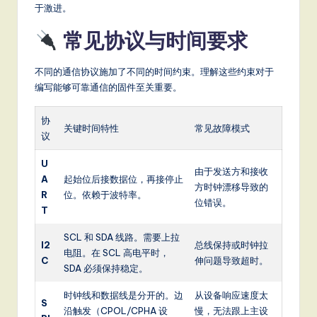
于激进。
常见协议与时间要求
不同的通信协议施加了不同的时间约束。理解这些约束对于
编写能够可靠通信的固件至关重要。
协
关键时间特性
常见故障模式
议
U
由于发送方和接收
A
起始位后接数据位，再接停止
方时钟漂移导致的
R
位。依赖于波特率。
位错误。
T
SCL 和 SDA 线路。需要上拉
I2
总线保持或时钟拉
电阻。在 SCL 高电平时，
C
伸问题导致超时。
SDA 必须保持稳定。
时钟线和数据线是分开的。边
从设备响应速度太
S
沿触发（CPOL/CPHA 设
慢，无法跟上主设