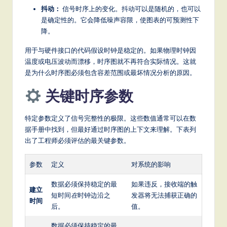
it
抖动：
信号时序上的变化。抖动可以是随机的，也可以
a
是确定性的。它会降低噪声容限，使图表的可预测性下
降。
l
用于与硬件接口的代码假设时钟是稳定的。如果物理时钟因
In
温度或电压波动而漂移，时序图就不再符合实际情况。这就
n
是为什么时序图必须包含容差范围或最坏情况分析的原因。
o
关键时序参数
v
特定参数定义了信号完整性的极限。这些数值通常可以在数
a
据手册中找到，但最好通过时序图的上下文来理解。下表列
ti
出了工程师必须评估的最关键参数。
o
参数
定义
对系统的影响
n
数据必须保持稳定的最
如果违反，接收端的触
建立
短时间
在
时钟边沿之
发器将无法捕获正确的
时间
后。
值。
数据必须保持稳定的最