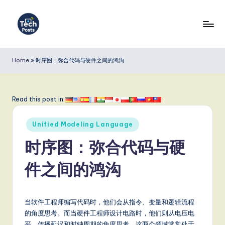
Skip
to
T
content
e
Home
»
时序图：弥合代码与硬件之间的鸿沟
c
h
Read this post in:
P
Posted
o
Unified Modeling Language
in
s
时序图：弥合代码与硬
t
件之间的鸿沟
s
S
当软件工程师编写代码时，他们会从指令、变量和逻辑流程
i
的角度思考。而当硬件工程师设计电路时，他们则从电压电
平、传播延迟和时钟周期的角度思考。这两个领域常常处于